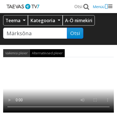
Menüü
Teema
Kategooria
A-Ö nimekiri
Otsi
Vaikimisi pleier
Alternatiivsed pleier