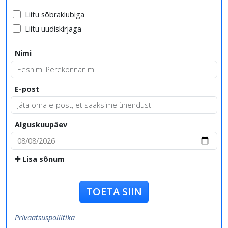
Liitu sõbraklubiga
Liitu uudiskirjaga
Nimi
E-post
Alguskuupäev
Lisa sõnum
TOETA SIIN
Privaatsuspoliitika