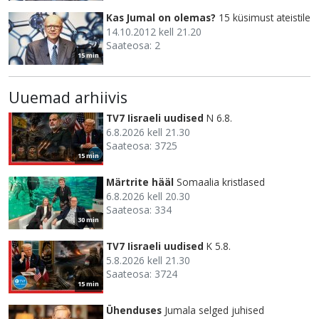
Kas Jumal on olemas?
15 küsimust ateistile
14.10.2012 kell 21.20
Saateosa: 2
15 min
Uuemad arhiivis
TV7 Iisraeli uudised
N 6.8.
6.8.2026 kell 21.30
Saateosa: 3725
15 min
Märtrite hääl
Somaalia kristlased
6.8.2026 kell 20.30
Saateosa: 334
30 min
TV7 Iisraeli uudised
K 5.8.
5.8.2026 kell 21.30
Saateosa: 3724
15 min
Ühenduses
Jumala selged juhised