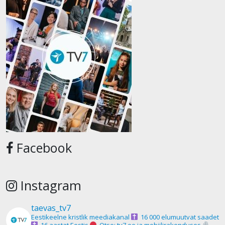
Facebook
Instagram
taevas_tv7
Eestikeelne kristlik meediakanal
16 000 elumuutvat saadet
16 aastat Eestis
Otse: tv7.ee ja mobiilirakenduses