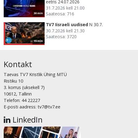
eetris 24.07.2026
31.7.2026 kell 21.00
Saateosa: 716
30 min
TV7 Iisraeli uudised
N 30.7.
30.7.2026 kell 21.30
Saateosa: 3720
15 min
Kontakt
Taevas TV7 Kristlik Ühing MTÜ
Ristiku 10
3. korrus (uksekell 7)
10612, Tallinn
Telefon: 44 22227
E-posti aadress: tv7@tv7.ee
LinkedIn