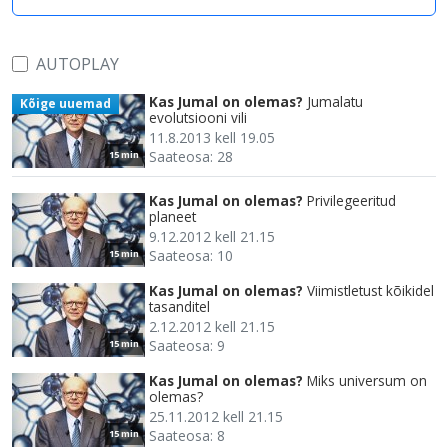
AUTOPLAY
Kas Jumal on olemas?
Jumalatu
Kõige uuemad
evolutsiooni vili
11.8.2013 kell 19.05
Saateosa: 28
15 min
Kas Jumal on olemas?
Privilegeeritud
planeet
9.12.2012 kell 21.15
Saateosa: 10
15 min
Kas Jumal on olemas?
Viimistletust kõikidel
tasanditel
2.12.2012 kell 21.15
Saateosa: 9
15 min
Kas Jumal on olemas?
Miks universum on
olemas?
25.11.2012 kell 21.15
Saateosa: 8
15 min