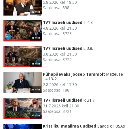
5.8.2026 kell 18.30
Saateosa: 398
30 min
TV7 Iisraeli uudised
T 4.8.
4.8.2026 kell 21.30
Saateosa: 3723
15 min
TV7 Iisraeli uudised
E 3.8.
3.8.2026 kell 21.30
Saateosa: 3722
15 min
Pühapäevaks Joosep Tammolt
Matteuse
14:13-21
2.8.2026 kell 17.30
Saateosa: 188
15 min
TV7 Iisraeli uudised
R 31.7.
31.7.2026 kell 21.30
Saateosa: 3721
15 min
Kristliku maailma uudised
Saade oli USAs