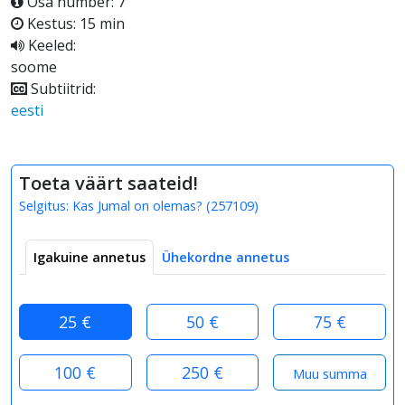
Osa number: 7
Kestus: 15 min
Keeled:
soome
Subtiitrid:
eesti
Toeta väärt saateid!
Selgitus:
Kas Jumal on olemas?
(
257109
)
Igakuine annetus
Ühekordne annetus
25 €
50 €
75 €
100 €
250 €