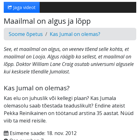
Jaga videot
Maailmal on algus ja lõpp
Soome õpetus
Kas Jumal on olemas?
See, et maailmal on algus, on veenev tõend selle kohta, et
maailmal on Looja. Algus räägib ka sellest, et maailmal on
lõpp. Doktor William Lane Craig osutab universumi algusele
kui kesksele tõendile Jumalast.
Kas Jumal on olemas?
Kas elu on juhuslik või kellegi plaan? Kas Jumala
olemasolu saab tõestada teaduslikult? Endine ateist
Pekka Reinikainen on töötanud arstina 35 aastat. Nüüd
viib ta meid reisile.
Esimene saade: 18. nov. 2012