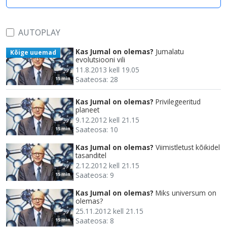
AUTOPLAY
Kas Jumal on olemas?
Jumalatu
Kõige uuemad
evolutsiooni vili
11.8.2013 kell 19.05
Saateosa: 28
15 min
Kas Jumal on olemas?
Privilegeeritud
planeet
9.12.2012 kell 21.15
Saateosa: 10
15 min
Kas Jumal on olemas?
Viimistletust kõikidel
tasanditel
2.12.2012 kell 21.15
Saateosa: 9
15 min
Kas Jumal on olemas?
Miks universum on
olemas?
25.11.2012 kell 21.15
Saateosa: 8
15 min