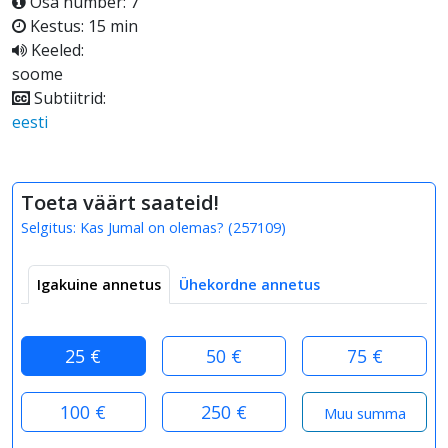
Osa number: 7
Kestus: 15 min
Keeled:
soome
Subtiitrid:
eesti
Toeta väärt saateid!
Selgitus:
Kas Jumal on olemas?
(
257109
)
Igakuine annetus
Ühekordne annetus
25 €
50 €
75 €
100 €
250 €