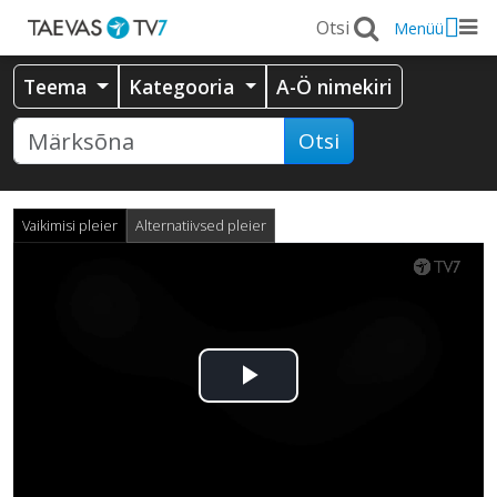
Menüü
Teema
Kategooria
A-Ö nimekiri
Otsi
Vaikimisi pleier
Alternatiivsed pleier
Esita
video