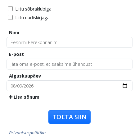
Liitu sõbraklubiga
Liitu uudiskirjaga
Nimi
E-post
Alguskuupäev
Lisa sõnum
TOETA SIIN
Privaatsuspoliitika