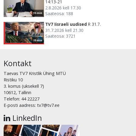
14:13-21
2.8.2026 kell 17.30
Saateosa: 188
15 min
TV7 Iisraeli uudised
R 31.7.
31.7.2026 kell 21.30
Saateosa: 3721
15 min
Kontakt
Taevas TV7 Kristlik Ühing MTÜ
Ristiku 10
3. korrus (uksekell 7)
10612, Tallinn
Telefon: 44 22227
E-posti aadress: tv7@tv7.ee
LinkedIn