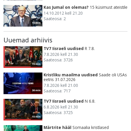
Kas Jumal on olemas?
15 küsimust ateistile
14.10.2012 kell 21.20
Saateosa: 2
15 min
Uuemad arhiivis
TV7 Iisraeli uudised
R 7.8.
7.8.2026 kell 21.30
Saateosa: 3726
15 min
Kristliku maailma uudised
Saade oli USAs
eetris 31.07.2026
7.8.2026 kell 21.00
Saateosa: 717
30 min
TV7 Iisraeli uudised
N 6.8.
6.8.2026 kell 21.30
Saateosa: 3725
15 min
Märtrite hääl
Somaalia kristlased