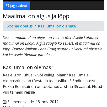
Jaga videot
Maailmal on algus ja lõpp
Soome õpetus
Kas Jumal on olemas?
See, et maailmal on algus, on veenev tõend selle kohta, et
maailmal on Looja. Algus räägib ka sellest, et maailmal on
lõpp. Doktor William Lane Craig osutab universumi algusele
kui kesksele tõendile Jumalast.
Kas Jumal on olemas?
Kas elu on juhuslik või kellegi plaan? Kas Jumala
olemasolu saab tõestada teaduslikult? Endine ateist
Pekka Reinikainen on töötanud arstina 35 aastat. Nüüd
viib ta meid reisile.
Esimene saade: 18. nov. 2012