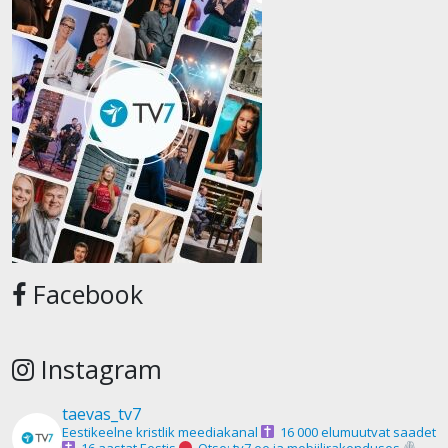
Facebook
Instagram
taevas_tv7
Eestikeelne kristlik meediakanal
16 000 elumuutvat saadet
16 aastat Eestis
Otse: tv7.ee ja mobiilirakenduses