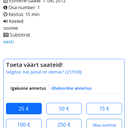
Esimene saade: 7. okt 2012
Osa number: 1
Kestus: 15 min
Keeled:
soome
Subtiitrid:
eesti
Toeta väärt saateid!
Selgitus:
Kas Jumal on olemas?
(
257109
)
Igakuine annetus
Ühekordne annetus
25 €
50 €
75 €
100 €
250 €