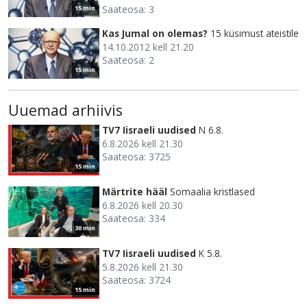
Saateosa: 3
15 min
Kas Jumal on olemas?
15 küsimust ateistile
14.10.2012 kell 21.20
Saateosa: 2
15 min
Uuemad arhiivis
TV7 Iisraeli uudised
N 6.8.
6.8.2026 kell 21.30
Saateosa: 3725
15 min
Märtrite hääl
Somaalia kristlased
6.8.2026 kell 20.30
Saateosa: 334
30 min
TV7 Iisraeli uudised
K 5.8.
5.8.2026 kell 21.30
Saateosa: 3724
15 min