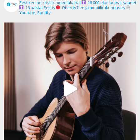
Eestikeelne kristlik meediakanal
16 000 elumuutvat saadet
16 aastat Eestis
Otse: tv7.ee ja mobiilirakenduses
Youtube, Spotify