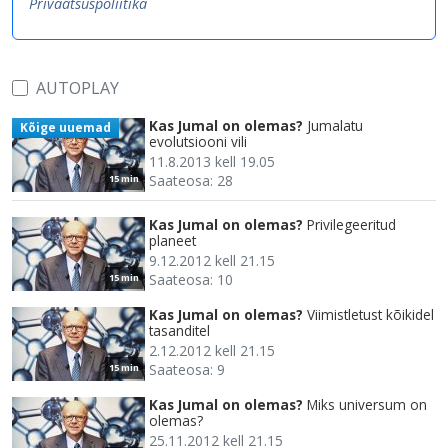
Privaatsuspoliitika
AUTOPLAY
Kas Jumal on olemas?
Jumalatu
Kõige uuemad
evolutsiooni vili
11.8.2013 kell 19.05
Saateosa: 28
15 min
Kas Jumal on olemas?
Privilegeeritud
planeet
9.12.2012 kell 21.15
Saateosa: 10
15 min
Kas Jumal on olemas?
Viimistletust kõikidel
tasanditel
2.12.2012 kell 21.15
Saateosa: 9
15 min
Kas Jumal on olemas?
Miks universum on
olemas?
25.11.2012 kell 21.15