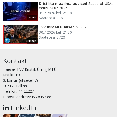
Kristliku maailma uudised
Saade oli USAs
eetris 24.07.2026
31.7.2026 kell 21.00
Saateosa: 716
30 min
TV7 Iisraeli uudised
N 30.7.
30.7.2026 kell 21.30
Saateosa: 3720
15 min
Kontakt
Taevas TV7 Kristlik Ühing MTÜ
Ristiku 10
3. korrus (uksekell 7)
10612, Tallinn
Telefon: 44 22227
E-posti aadress: tv7@tv7.ee
LinkedIn