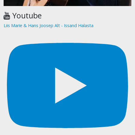
Youtube
Liis Marie & Hans Joosep Alt - Issand Halasta