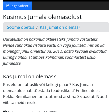
Jaga videot
Küsimus Jumala olemasolust
Soome õpetus
Kas Jumal on olemas?
Uusateistid on hakanud aktiivseteks Jumala vastasteks.
Nende rünnakud ristiusu vastu on väga jõulised, mis on ka
mõningal juhul õnnestunud. 2012. aasta kevadel avaldatud
uuring näitab, et umbes kolmandik soomlastest usub
Jumalasse.
Kas Jumal on olemas?
Kas elu on juhuslik või kellegi plaan? Kas Jumala
olemasolu saab tõestada teaduslikult? Endine ateist
Pekka Reinikainen on töötanud arstina 35 aastat. Nüüd
viib ta meid reisile.