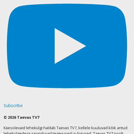
Subscribe
© 2026 Taevas TV7
Käesolevaid lehekülgi haldab Taevas TV7, kellele kuuluvad kõik antud
lehekülgedega seonduvad tegevused ja õigused. Taevas TV7 poolt