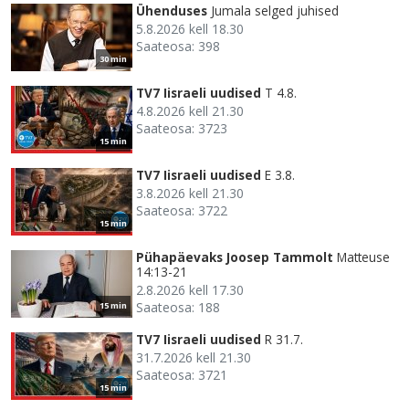
Ühenduses
Jumala selged juhised
5.8.2026 kell 18.30
Saateosa: 398
30 min
TV7 Iisraeli uudised
T 4.8.
4.8.2026 kell 21.30
Saateosa: 3723
15 min
TV7 Iisraeli uudised
E 3.8.
3.8.2026 kell 21.30
Saateosa: 3722
15 min
Pühapäevaks Joosep Tammolt
Matteuse
14:13-21
2.8.2026 kell 17.30
Saateosa: 188
15 min
TV7 Iisraeli uudised
R 31.7.
31.7.2026 kell 21.30
Saateosa: 3721
15 min