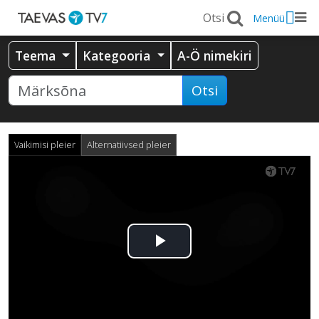
Menüü
Teema
Kategooria
A-Ö nimekiri
Otsi
Vaikimisi pleier
Alternatiivsed pleier
Esita
video