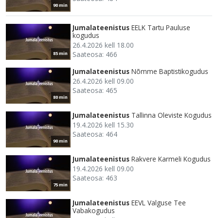
90 min
Jumalateenistus
EELK Tartu Pauluse
kogudus
26.4.2026 kell 18.00
Saateosa: 466
85 min
Jumalateenistus
Nõmme Baptistikogudus
26.4.2026 kell 09.00
Saateosa: 465
80 min
Jumalateenistus
Tallinna Oleviste Kogudus
19.4.2026 kell 15.30
Saateosa: 464
90 min
Jumalateenistus
Rakvere Karmeli Kogudus
19.4.2026 kell 09.00
Saateosa: 463
75 min
Jumalateenistus
EEVL Valguse Tee
Vabakogudus