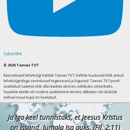
Subscribe
© 2026 Taevas TV7
Käesolevaid lehekülgi haldab Taevas TV7, kellele kuuluvad kõik antud
lehekülgedega seonduvad tegevused ja õigused. Taevas TV7 poolt
avaldatud saateid võib alla laadida üksnes isiklikuks otstarbeks.
Saadete täielik või osaline avaldamine teistes allikates või ükskõik
millisel muul kujul on keelatud.
Ja iga keel tunnistaks, et Jeesus Kristus
on Issand, Jumala Isa auks. (Fil. 2:11)