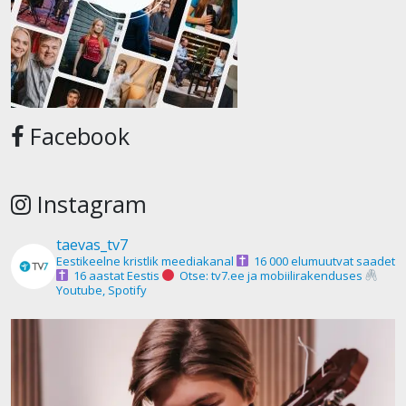
Facebook
Instagram
taevas_tv7
Eestikeelne kristlik meediakanal
16 000 elumuutvat saadet
16 aastat Eestis
Otse: tv7.ee ja mobiilirakenduses
Youtube, Spotify