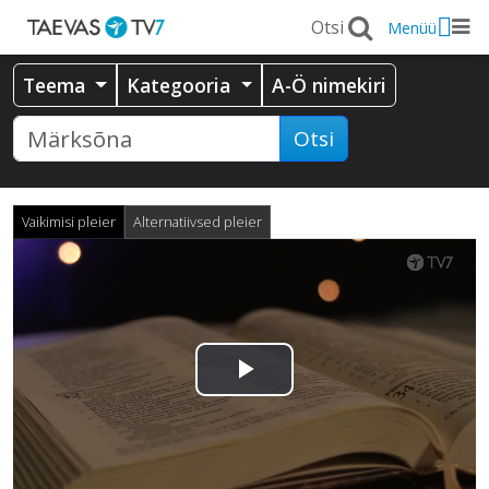
Menüü
Teema
Kategooria
A-Ö nimekiri
Otsi
Vaikimisi pleier
Alternatiivsed pleier
Esita
video