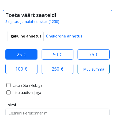
Toeta väärt saateid!
Selgitus:
Jumalateenistus
(
1258
)
Igakuine annetus
Ühekordne annetus
25 €
50 €
75 €
100 €
250 €
Liitu sõbraklubiga
Liitu uudiskirjaga
Nimi