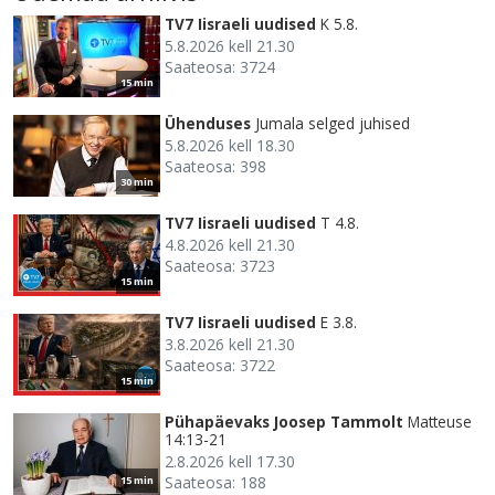
TV7 Iisraeli uudised
K 5.8.
5.8.2026 kell 21.30
Saateosa: 3724
15 min
Ühenduses
Jumala selged juhised
5.8.2026 kell 18.30
Saateosa: 398
30 min
TV7 Iisraeli uudised
T 4.8.
4.8.2026 kell 21.30
Saateosa: 3723
15 min
TV7 Iisraeli uudised
E 3.8.
3.8.2026 kell 21.30
Saateosa: 3722
15 min
Pühapäevaks Joosep Tammolt
Matteuse
14:13-21
2.8.2026 kell 17.30
Saateosa: 188
15 min