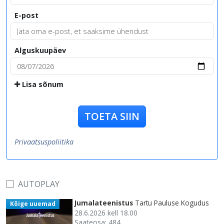
E-post
Alguskuupäev
Lisa sõnum
TOETA SIIN
Privaatsuspoliitika
AUTOPLAY
Jumalateenistus
Tartu Pauluse Kogudus
Kõige uuemad
28.6.2026 kell 18.00
Saateosa: 484