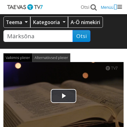
Menüü
Teema
Kategooria
A-Ö nimekiri
Otsi
Vaikimisi pleier
Alternatiivsed pleier
Esita
video