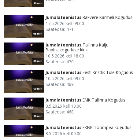
90 min
Jumalateenistus
Rakvere Karmeli Kogudus
17.5.2026 kell 09.00
Saateosa: 471
65 min
Jumalateenistus
Tallinna Kalju
Baptistikoguduse kirik
10.5.2026 kell 18.00
Saateosa: 470
80 min
Jumalateenistus
Eesti Kristlik Tule Kogudus
10.5.2026 kell 09.00
Saateosa: 469
90 min
Jumalateenistus
EMK Tallinna Kogudus
3.5.2026 kell 18.00
Saateosa: 468
90 min
Jumalateenistus
EKNK Toompea kogudus
3.5.2026 kell 09.00