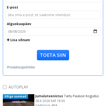
E-post
Alguskuupäev
Lisa sõnum
TOETA SIIN
Privaatsuspoliitika
AUTOPLAY
Jumalateenistus
Tartu Pauluse Kogudus
Kõige uuemad
28.6.2026 kell 18.00
Saateosa: 484