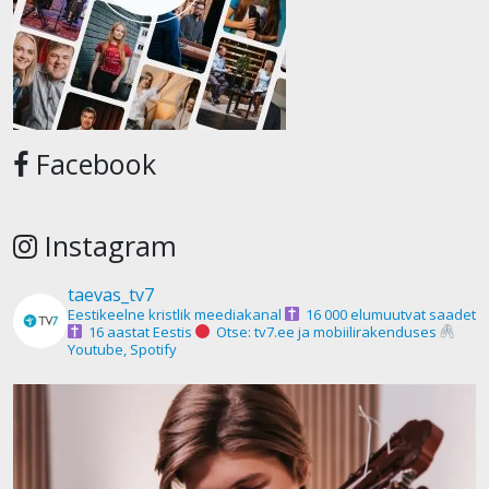
Facebook
Instagram
taevas_tv7
Eestikeelne kristlik meediakanal
16 000 elumuutvat saadet
16 aastat Eestis
Otse: tv7.ee ja mobiilirakenduses
Youtube, Spotify