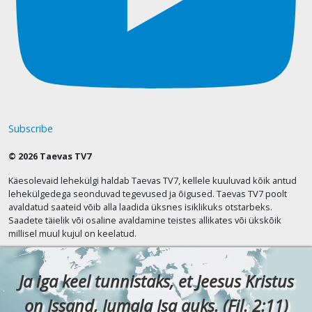
Subscribe
© 2026 Taevas TV7
Käesolevaid lehekülgi haldab Taevas TV7, kellele kuuluvad kõik antud
lehekülgedega seonduvad tegevused ja õigused. Taevas TV7 poolt
avaldatud saateid võib alla laadida üksnes isiklikuks otstarbeks.
Saadete täielik või osaline avaldamine teistes allikates või ükskõik
millisel muul kujul on keelatud.
Ja iga keel tunnistaks, et Jeesus Kristus
on Issand, Jumala Isa auks. (Fil. 2:11)