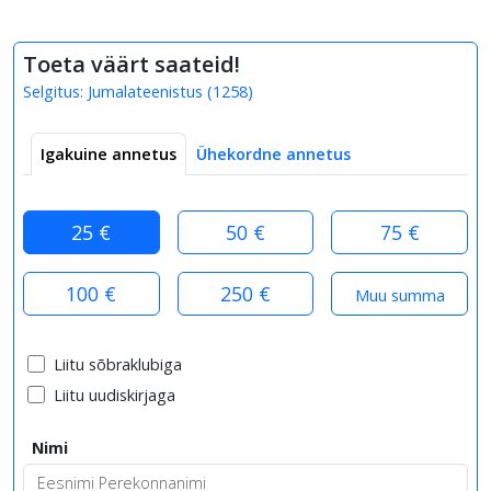
Toeta väärt saateid!
Selgitus:
Jumalateenistus
(
1258
)
Igakuine annetus
Ühekordne annetus
25 €
50 €
75 €
100 €
250 €
Liitu sõbraklubiga
Liitu uudiskirjaga
Nimi