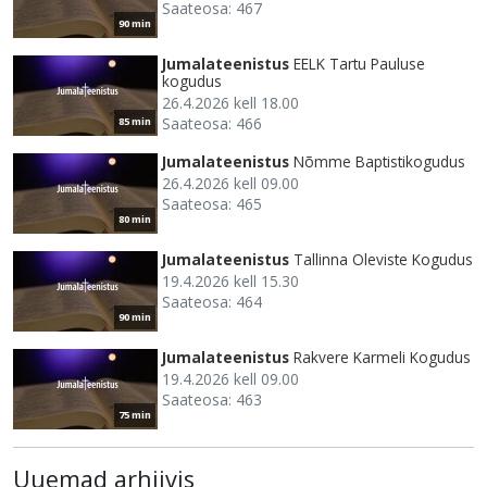
Saateosa: 467
90 min
Jumalateenistus
EELK Tartu Pauluse
kogudus
26.4.2026 kell 18.00
Saateosa: 466
85 min
Jumalateenistus
Nõmme Baptistikogudus
26.4.2026 kell 09.00
Saateosa: 465
80 min
Jumalateenistus
Tallinna Oleviste Kogudus
19.4.2026 kell 15.30
Saateosa: 464
90 min
Jumalateenistus
Rakvere Karmeli Kogudus
19.4.2026 kell 09.00
Saateosa: 463
75 min
Uuemad arhiivis