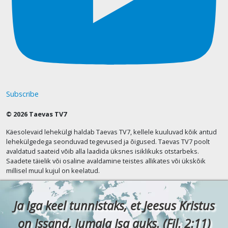
Subscribe
© 2026 Taevas TV7
Käesolevaid lehekülgi haldab Taevas TV7, kellele kuuluvad kõik antud
lehekülgedega seonduvad tegevused ja õigused. Taevas TV7 poolt
avaldatud saateid võib alla laadida üksnes isiklikuks otstarbeks.
Saadete täielik või osaline avaldamine teistes allikates või ükskõik
millisel muul kujul on keelatud.
Ja iga keel tunnistaks, et Jeesus Kristus
on Issand, Jumala Isa auks. (Fil. 2:11)