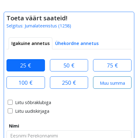
Toeta väärt saateid!
Selgitus:
Jumalateenistus
(
1258
)
Igakuine annetus
Ühekordne annetus
25 €
50 €
75 €
100 €
250 €
Liitu sõbraklubiga
Liitu uudiskirjaga
Nimi