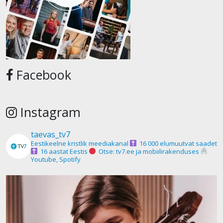
Facebook
Instagram
taevas_tv7
Eestikeelne kristlik meediakanal
16 000 elumuutvat saadet
16 aastat Eestis
Otse: tv7.ee ja mobiilirakenduses
Youtube, Spotify