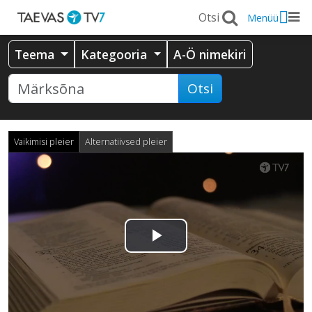
Menüü
Teema
Kategooria
A-Ö nimekiri
Otsi
Vaikimisi pleier
Alternatiivsed pleier
Esita
video