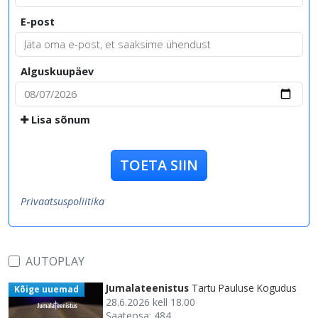
E-post
Alguskuupäev
Lisa sõnum
TOETA SIIN
Privaatsuspoliitika
AUTOPLAY
Jumalateenistus
Tartu Pauluse Kogudus
Kõige uuemad
28.6.2026 kell 18.00
Saateosa: 484