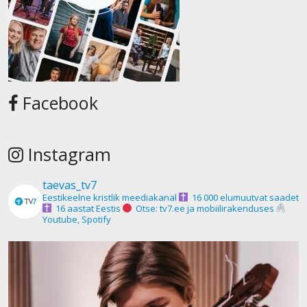
Facebook
Instagram
taevas_tv7
Eestikeelne kristlik meediakanal
16 000 elumuutvat saadet
16 aastat Eestis
Otse: tv7.ee ja mobiilirakenduses
Youtube, Spotify