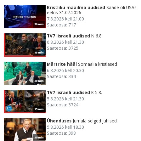
Kristliku maailma uudised
Saade oli USAs
eetris 31.07.2026
7.8.2026 kell 21.00
Saateosa: 717
30 min
TV7 Iisraeli uudised
N 6.8.
6.8.2026 kell 21.30
Saateosa: 3725
15 min
Märtrite hääl
Somaalia kristlased
6.8.2026 kell 20.30
Saateosa: 334
30 min
TV7 Iisraeli uudised
K 5.8.
5.8.2026 kell 21.30
Saateosa: 3724
15 min
Ühenduses
Jumala selged juhised
5.8.2026 kell 18.30
Saateosa: 398
30 min