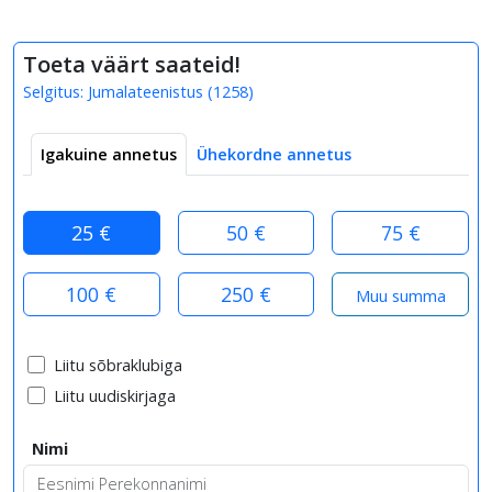
Toeta väärt saateid!
Selgitus:
Jumalateenistus
(
1258
)
Igakuine annetus
Ühekordne annetus
25 €
50 €
75 €
100 €
250 €
Liitu sõbraklubiga
Liitu uudiskirjaga
Nimi