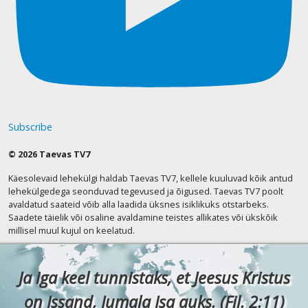
Subscribe
© 2026 Taevas TV7
Käesolevaid lehekülgi haldab Taevas TV7, kellele kuuluvad kõik antud
lehekülgedega seonduvad tegevused ja õigused. Taevas TV7 poolt
avaldatud saateid võib alla laadida üksnes isiklikuks otstarbeks.
Saadete täielik või osaline avaldamine teistes allikates või ükskõik
millisel muul kujul on keelatud.
Ja iga keel tunnistaks, et Jeesus Kristus
on Issand, Jumala Isa auks. (Fil. 2:11)