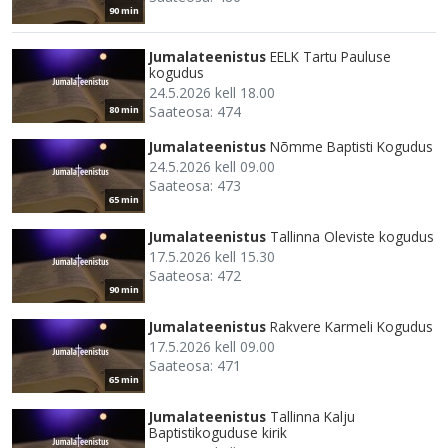
90 min
Jumalateenistus
EELK Tartu Pauluse
kogudus
24.5.2026 kell 18.00
Saateosa: 474
80 min
Jumalateenistus
Nõmme Baptisti Kogudus
24.5.2026 kell 09.00
Saateosa: 473
65 min
Jumalateenistus
Tallinna Oleviste kogudus
17.5.2026 kell 15.30
Saateosa: 472
90 min
Jumalateenistus
Rakvere Karmeli Kogudus
17.5.2026 kell 09.00
Saateosa: 471
65 min
Jumalateenistus
Tallinna Kalju
Baptistikoguduse kirik