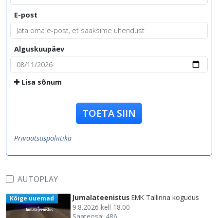
E-post
Alguskuupäev
Lisa sõnum
TOETA SIIN
Privaatsuspoliitika
AUTOPLAY
Jumalateenistus
EMK Tallinna kogudus
Kõige uuemad
9.8.2026 kell 18.00
Saateosa: 486