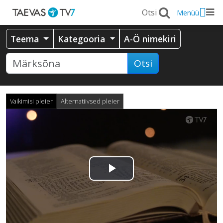
Menüü
Teema
Kategooria
A-Ö nimekiri
Otsi
Vaikimisi pleier
Alternatiivsed pleier
Esita
video