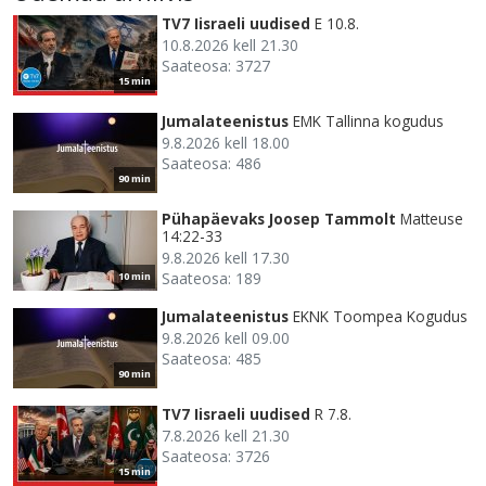
TV7 Iisraeli uudised
E 10.8.
10.8.2026 kell 21.30
Saateosa: 3727
15 min
Jumalateenistus
EMK Tallinna kogudus
9.8.2026 kell 18.00
Saateosa: 486
90 min
Pühapäevaks Joosep Tammolt
Matteuse
14:22-33
9.8.2026 kell 17.30
Saateosa: 189
10 min
Jumalateenistus
EKNK Toompea Kogudus
9.8.2026 kell 09.00
Saateosa: 485
90 min
TV7 Iisraeli uudised
R 7.8.
7.8.2026 kell 21.30
Saateosa: 3726
15 min