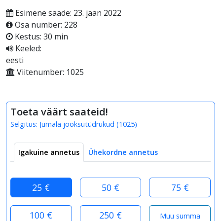
Esimene saade: 23. jaan 2022
Osa number: 228
Kestus: 30 min
Keeled:
eesti
Viitenumber: 1025
Toeta väärt saateid!
Selgitus:
Jumala jooksutüdrukud
(
1025
)
Igakuine annetus
Ühekordne annetus
25 €
50 €
75 €
100 €
250 €