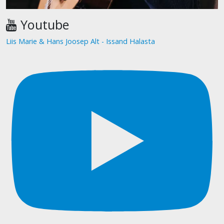
Youtube
Liis Marie & Hans Joosep Alt - Issand Halasta