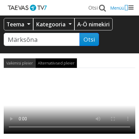
Menüü
Teema
Kategooria
A-Ö nimekiri
Otsi
Vaikimisi pleier
Alternatiivsed pleier