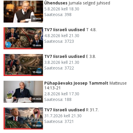
Ühenduses
Jumala selged juhised
5.8.2026 kell 18.30
Saateosa: 398
30 min
TV7 Iisraeli uudised
T 4.8.
4.8.2026 kell 21.30
Saateosa: 3723
15 min
TV7 Iisraeli uudised
E 3.8.
3.8.2026 kell 21.30
Saateosa: 3722
15 min
Pühapäevaks Joosep Tammolt
Matteuse
14:13-21
2.8.2026 kell 17.30
Saateosa: 188
15 min
TV7 Iisraeli uudised
R 31.7.
31.7.2026 kell 21.30
Saateosa: 3721
15 min