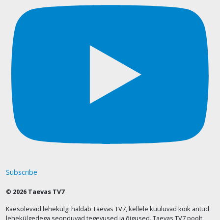
Subscribe
© 2026 Taevas TV7
Käesolevaid lehekülgi haldab Taevas TV7, kellele kuuluvad kõik antud
lehekülgedega seonduvad tegevused ja õigused. Taevas TV7 poolt