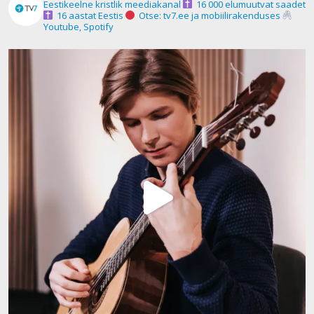
Eestikeelne kristlik meediakanal
16 000 elumuutvat saadet
16 aastat Eestis
Otse: tv7.ee ja mobiilirakenduses
Youtube, Spotify