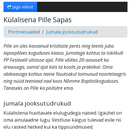
Jaga videot
Külalisena Pille Sapas
Portreesaated
Jumala jooksutüdrukud
Pille on üles kasvanud kristlaste peres ning teenis juba
lapsepõlves koguduses kaasa. Jumalaga kohtus ta isiklikult
PP Festivalil ülistuse ajal. Pille võitles 20-aasaselt ka
ärevusega, samal ajal käis ta koolis ja praktikal. Oma
abikaasaga kohtus naine Nuutsakul toimunud noortelaagris
ning nüüd teenivad nad koos Nõmme Baptistikoguduses.
Tänaseks on Pille ka pisitütre ema.
Jumala jooksutüdrukud
Külalistena huvitavate elulugudega naised. Igaühel on
oma ainulaadne lugu. Vestluse käigus tulevad esile nii
elu rasked hetked kui ka tippsündmused.