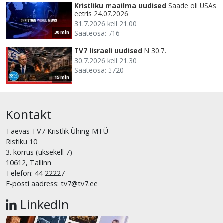
Kristliku maailma uudised
Saade oli USAs
eetris 24.07.2026
31.7.2026 kell 21.00
Saateosa: 716
30 min
TV7 Iisraeli uudised
N 30.7.
30.7.2026 kell 21.30
Saateosa: 3720
15 min
Kontakt
Taevas TV7 Kristlik Ühing MTÜ
Ristiku 10
3. korrus (uksekell 7)
10612, Tallinn
Telefon: 44 22227
E-posti aadress: tv7@tv7.ee
LinkedIn