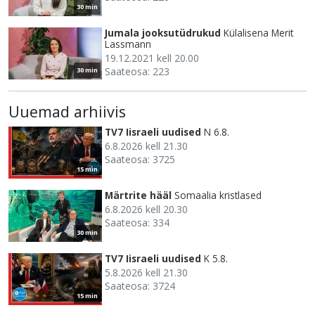
30 min
Jumala jooksutüdrukud
Külalisena Merit
Lassmann
19.12.2021 kell 20.00
Saateosa: 223
30 min
Uuemad arhiivis
TV7 Iisraeli uudised
N 6.8.
6.8.2026 kell 21.30
Saateosa: 3725
15 min
Märtrite hääl
Somaalia kristlased
6.8.2026 kell 20.30
Saateosa: 334
30 min
TV7 Iisraeli uudised
K 5.8.
5.8.2026 kell 21.30
Saateosa: 3724
15 min