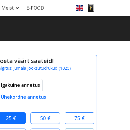
Meist
E-POOD
oeta väärt saateid!
elgitus:
Jumala jooksutüdrukud
(
1025
)
Igakuine annetus
Ühekordne annetus
25 €
50 €
75 €