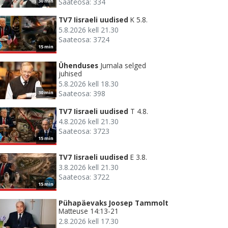
Saateosa: 334
30 min
TV7 Iisraeli uudised
K 5.8.
5.8.2026 kell 21.30
Saateosa: 3724
15 min
Ühenduses
Jumala selged
juhised
5.8.2026 kell 18.30
Saateosa: 398
30 min
TV7 Iisraeli uudised
T 4.8.
4.8.2026 kell 21.30
Saateosa: 3723
15 min
TV7 Iisraeli uudised
E 3.8.
3.8.2026 kell 21.30
Saateosa: 3722
15 min
Pühapäevaks Joosep Tammolt
Matteuse 14:13-21
2.8.2026 kell 17.30