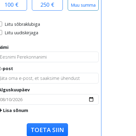
100 €
250 €
Liitu sõbraklubiga
Liitu uudiskirjaga
Nimi
E-post
Alguskuupäev
Lisa sõnum
TOETA SIIN