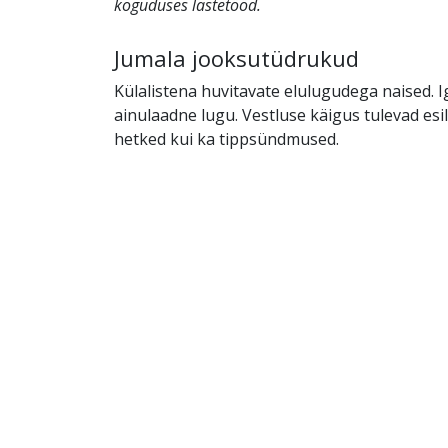
koguduses lastetööd.
Jumala jooksutüdrukud
Külalistena huvitavate elulugudega naised. 
ainulaadne lugu. Vestluse käigus tulevad esil
hetked kui ka tippsündmused.