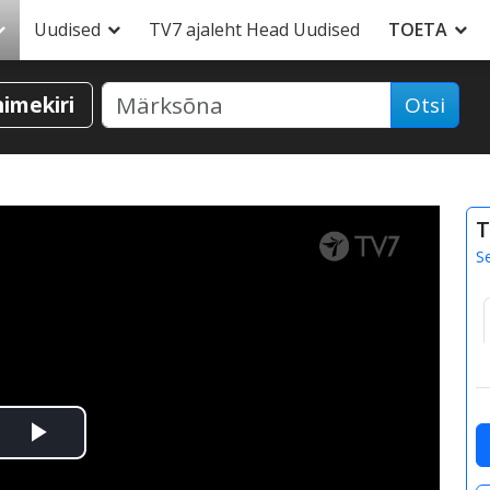
Uudised
TV7 ajaleht Head Uudised
TOETA
nimekiri
Otsi
T
S
Esita