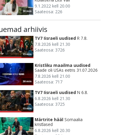
9.1.2022 kell 20.00
Saateosa: 226
30 min
uemad arhiivis
TV7 Iisraeli uudised
R 7.8.
7.8.2026 kell 21.30
Saateosa: 3726
15 min
Kristliku maailma uudised
Saade oli USAs eetris 31.07.2026
7.8.2026 kell 21.00
Saateosa: 717
30 min
TV7 Iisraeli uudised
N 6.8.
6.8.2026 kell 21.30
Saateosa: 3725
15 min
Märtrite hääl
Somaalia
kristlased
6.8.2026 kell 20.30