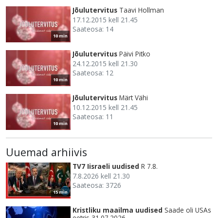
Jõulutervitus
Taavi Hollman
17.12.2015 kell 21.45
Saateosa: 14
10 min
Jõulutervitus
Päivi Pitko
24.12.2015 kell 21.30
Saateosa: 12
10 min
Jõulutervitus
Märt Vähi
10.12.2015 kell 21.45
Saateosa: 11
10 min
Uuemad arhiivis
TV7 Iisraeli uudised
R 7.8.
7.8.2026 kell 21.30
Saateosa: 3726
15 min
Kristliku maailma uudised
Saade oli USAs
eetris 31.07.2026