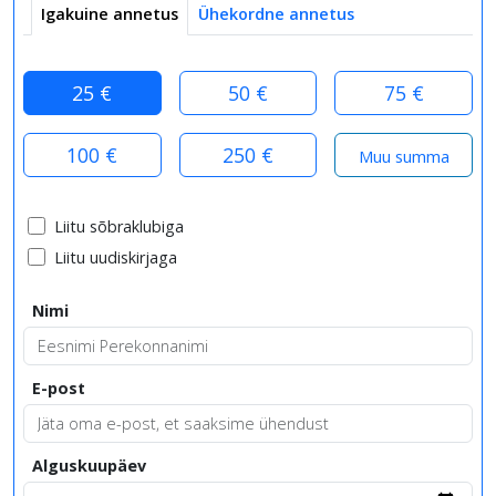
Igakuine annetus
Ühekordne annetus
25 €
50 €
75 €
100 €
250 €
Liitu sõbraklubiga
Liitu uudiskirjaga
Nimi
E-post
Alguskuupäev