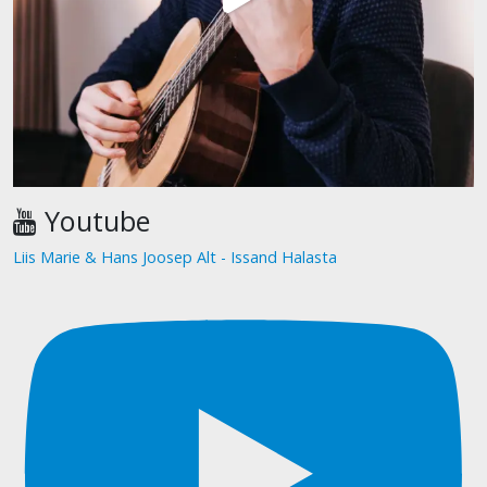
Youtube
Liis Marie & Hans Joosep Alt - Issand Halasta