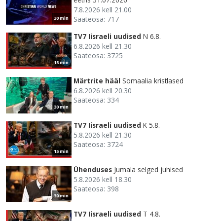
7.8.2026 kell 21.00
Saateosa: 717
30 min
TV7 Iisraeli uudised
N 6.8.
6.8.2026 kell 21.30
Saateosa: 3725
15 min
Märtrite hääl
Somaalia kristlased
6.8.2026 kell 20.30
Saateosa: 334
30 min
TV7 Iisraeli uudised
K 5.8.
5.8.2026 kell 21.30
Saateosa: 3724
15 min
Ühenduses
Jumala selged juhised
5.8.2026 kell 18.30
Saateosa: 398
30 min
TV7 Iisraeli uudised
T 4.8.