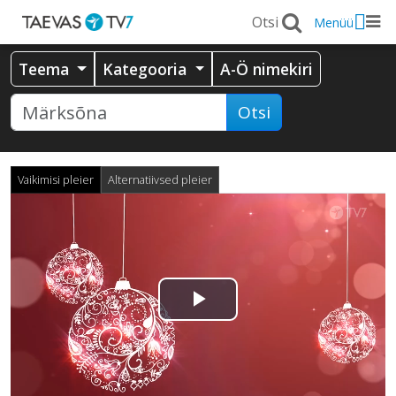
Menüü
Teema
Kategooria
A-Ö nimekiri
Otsi
Vaikimisi pleier
Alternatiivsed pleier
Esita
video