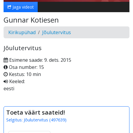
Jaga videot
Gunnar Kotiesen
Kirikupühad
Jõulutervitus
Jõulutervitus
Esimene saade: 9. dets. 2015
Osa number: 15
Kestus: 10 min
Keeled:
eesti
Toeta väärt saateid!
Selgitus:
Jõulutervitus
(
497639
)