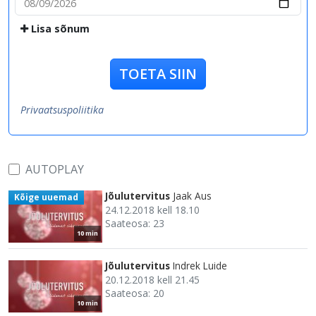
Lisa sõnum
TOETA SIIN
Privaatsuspoliitika
AUTOPLAY
Jõulutervitus
Jaak Aus
Kõige uuemad
24.12.2018 kell 18.10
Saateosa: 23
10 min
Jõulutervitus
Indrek Luide
20.12.2018 kell 21.45
Saateosa: 20
10 min