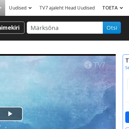
Uudised
TV7 ajaleht Head Uudised
TOETA
nimekiri
Otsi
T
S
Esita