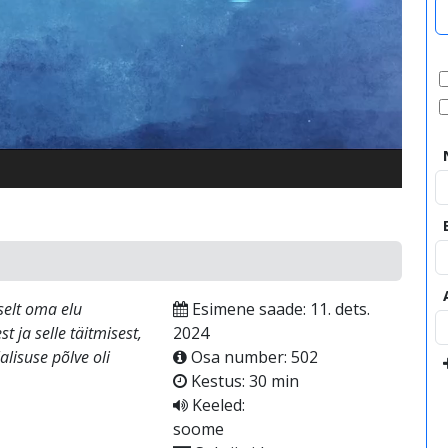
video
aselt oma elu
Esimene saade: 11. dets.
t ja selle täitmisest,
2024
alisuse põlve oli
Osa number: 502
Kestus: 30 min
Keeled:
soome