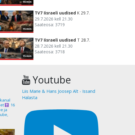
15 min
TV7 Iisraeli uudised
K 29.7.
29.7.2026 kell 21.30
Saateosa: 3719
15 min
TV7 Iisraeli uudised
T 28.7.
28.7.2026 kell 21.30
Saateosa: 3718
15 min
Youtube
Liis Marie & Hans Joosep Alt - Issand
Halasta
akanal
et
16
ee ja
ube,