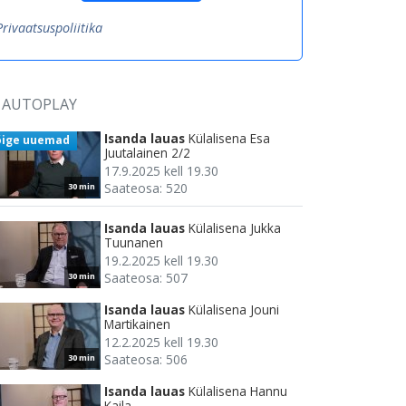
Privaatsuspoliitika
AUTOPLAY
Isanda lauas
Külalisena Esa
õige uuemad
Juutalainen 2/2
17.9.2025 kell 19.30
Saateosa: 520
30 min
Isanda lauas
Külalisena Jukka
Tuunanen
19.2.2025 kell 19.30
Saateosa: 507
30 min
Isanda lauas
Külalisena Jouni
Martikainen
12.2.2025 kell 19.30
Saateosa: 506
30 min
Isanda lauas
Külalisena Hannu
Kaila