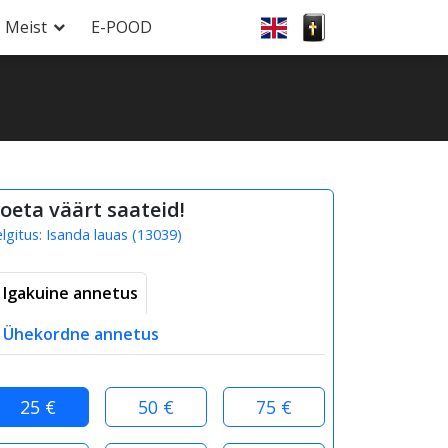
Meist
E-POOD
oeta väärt saateid!
elgitus:
Isanda lauas
(
13039
)
Igakuine annetus
Ühekordne annetus
25 €
50 €
75 €