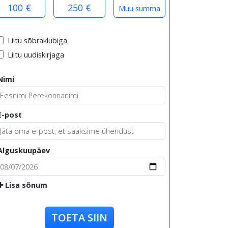
100 €
250 €
Liitu sõbraklubiga
Liitu uudiskirjaga
Nimi
E-post
Alguskuupäev
Lisa sõnum
TOETA SIIN