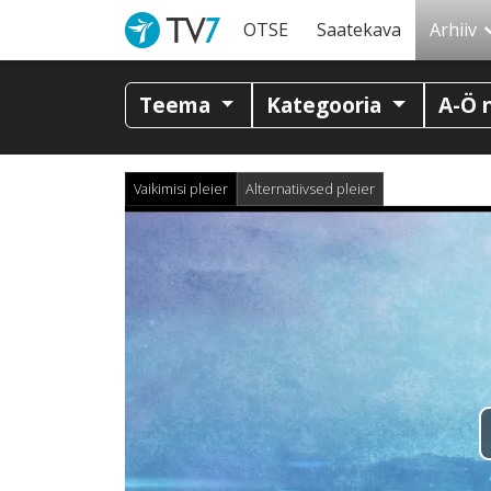
OTSE
Saatekava
Arhiiv
Teema
Kategooria
A-Ö 
Vaikimisi pleier
Alternatiivsed pleier