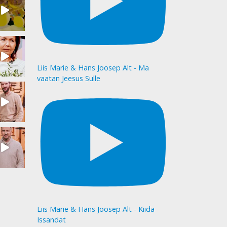
Liis Marie & Hans Joosep Alt - Ma
vaatan Jeesus Sulle
Liis Marie & Hans Joosep Alt - Kiida
Issandat