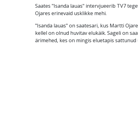
Saates "Isanda lauas" intervjueerib TV7 tege
Ojares erinevaid usklikke mehi.
"Isanda lauas" on saatesari, kus Martti Ojar
kellel on olnud huvitav elukäik. Sageli on sa
ärimehed, kes on mingis eluetapis sattunud 