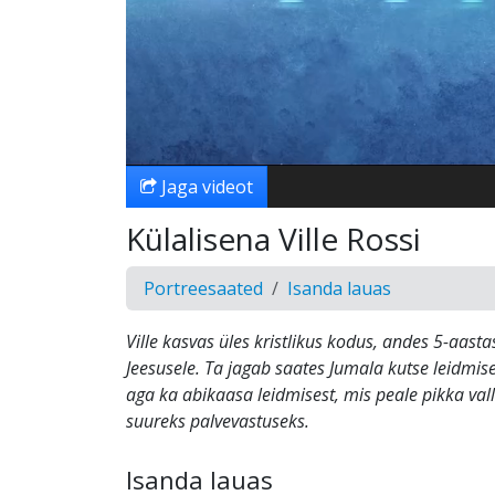
Jaga videot
Külalisena Ville Rossi
Portreesaated
Isanda lauas
Ville kasvas üles kristlikus kodus, andes 5-aast
Jeesusele. Ta jagab saates Jumala kutse leidmises
aga ka abikaasa leidmisest, mis peale pikka vall
suureks palvevastuseks.
Isanda lauas