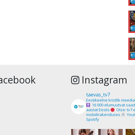
acebook
Instagram
taevas_tv7
Eestikeelne kristlik meedi
16 000 elumuutvat saad
aastat Eestis
Otse: tv7.
mobiilirakenduses
Yout
Spotify