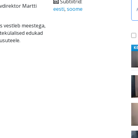
Subtiitrid:
vdirektor Martti
eesti
,
soome
es vestleb meestega,
atekülalised edukad
usuteele.
K