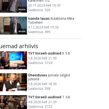
Kähkönen 1/2
20.11.2024 kell 19.30
Saateosa: 500
30 min
Isanda lauas
Külalisena Mika
Tuovinen
4.12.2024 kell 19.30
Saateosa: 499
30 min
uemad arhiivis
TV7 Iisraeli uudised
K 5.8.
5.8.2026 kell 21.30
Saateosa: 3724
15 min
Ühenduses
Jumala selged
juhised
5.8.2026 kell 18.30
Saateosa: 398
30 min
TV7 Iisraeli uudised
T 4.8.
4.8.2026 kell 21.30
Saateosa: 3723