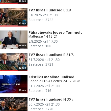
15 min
TV7 Iisraeli uudised
E 3.8.
3.8.2026 kell 21.30
Saateosa: 3722
15 min
Pühapäevaks Joosep Tammolt
Matteuse 14:13-21
2.8.2026 kell 17.30
Saateosa: 188
15 min
TV7 Iisraeli uudised
R 31.7.
31.7.2026 kell 21.30
Saateosa: 3721
15 min
Kristliku maailma uudised
Saade oli USAs eetris 24.07.2026
31.7.2026 kell 21.00
Saateosa: 716
30 min
TV7 Iisraeli uudised
N 30.7.
30.7.2026 kell 21.30
Saateosa: 3720