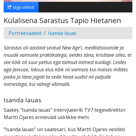
Jaga videot
Külalisena Sarastus Tapio Hietanen
Portreesaated
Isanda lauas
Sarastus oli aastaid seotud New Age’i, meditatsioonide ja
muude vaimsete praktikatega, öeldes täna, kristlane olles, et
see kõik oli suur pettus ega täitnud inimest kuidagi. Leides
aga Jeesuse, loksus elus kõik nii vaimses kui maises mõttes
paika ja täna jagab ta seda head uudist nii paljude
inimestega, kui vähegi võimalik.
Isanda lauas
Saates "Isanda lauas" intervjueerib TV7 tegevdirektor
Martti Ojares erinevaid usklikke mehi.
"Isanda lauas" on saatesari, kus Martti Ojares vestleb