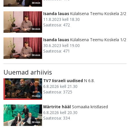
30 min
Isanda lauas
Külalisena Teemu Koskela 2/2
11.8.2023 kell 18.30
Saateosa: 472
30 min
Isanda lauas
Külalisena Teemu Koskela 1/2
30.6.2023 kell 19.00
Saateosa: 471
30 min
Uuemad arhiivis
TV7 Iisraeli uudised
N 6.8.
6.8.2026 kell 21.30
Saateosa: 3725
15 min
Märtrite hääl
Somaalia kristlased
6.8.2026 kell 20.30
Saateosa: 334
30 min