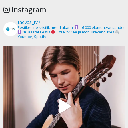
Instagram
taevas_tv7
Eestikeelne kristlik meediakanal
16 000 elumuutvat saadet
16 aastat Eestis
Otse: tv7.ee ja mobiilirakenduses
Youtube, Spotify