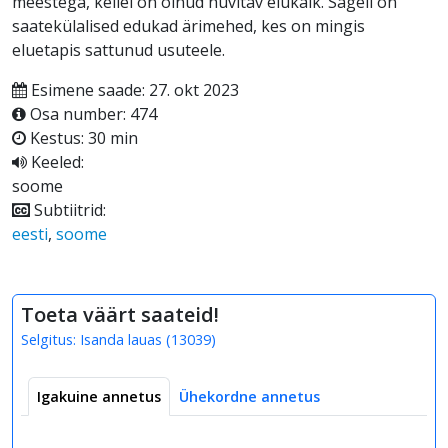
meestega, kellel on olnud huvitav elukäik. Sageli on
saatekülalised edukad ärimehed, kes on mingis
eluetapis sattunud usuteele.
Esimene saade: 27. okt 2023
Osa number: 474
Kestus: 30 min
Keeled:
soome
Subtiitrid:
eesti
,
soome
Toeta väärt saateid!
Selgitus:
Isanda lauas
(
13039
)
Igakuine annetus
Ühekordne annetus