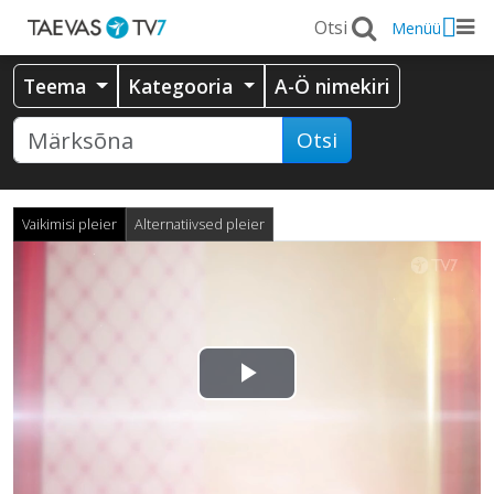
Menüü
Teema
Kategooria
A-Ö nimekiri
Otsi
Vaikimisi pleier
Alternatiivsed pleier
Esita
video