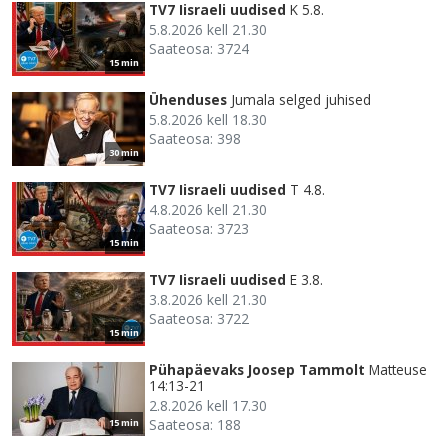
TV7 Iisraeli uudised
K 5.8.
5.8.2026 kell 21.30
Saateosa: 3724
15 min
Ühenduses
Jumala selged juhised
5.8.2026 kell 18.30
Saateosa: 398
30 min
TV7 Iisraeli uudised
T 4.8.
4.8.2026 kell 21.30
Saateosa: 3723
15 min
TV7 Iisraeli uudised
E 3.8.
3.8.2026 kell 21.30
Saateosa: 3722
15 min
Pühapäevaks Joosep Tammolt
Matteuse
14:13-21
2.8.2026 kell 17.30
Saateosa: 188
15 min