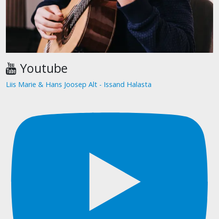
Youtube
Liis Marie & Hans Joosep Alt - Issand Halasta