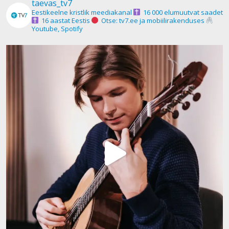
taevas_tv7
Eestikeelne kristlik meediakanal
16 000 elumuutvat saadet
16 aastat Eestis
Otse: tv7.ee ja mobiilirakenduses
Youtube, Spotify