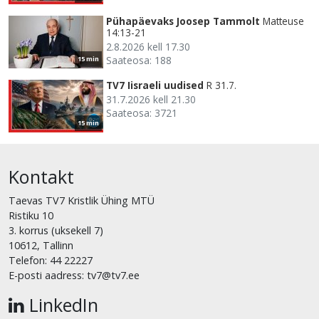
Pühapäevaks Joosep Tammolt
Matteuse
14:13-21
2.8.2026 kell 17.30
Saateosa: 188
15 min
TV7 Iisraeli uudised
R 31.7.
31.7.2026 kell 21.30
Saateosa: 3721
15 min
Kontakt
Taevas TV7 Kristlik Ühing MTÜ
Ristiku 10
3. korrus (uksekell 7)
10612, Tallinn
Telefon: 44 22227
E-posti aadress: tv7@tv7.ee
LinkedIn