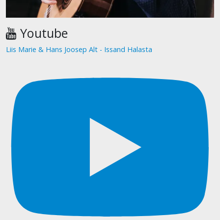
Youtube
Liis Marie & Hans Joosep Alt - Issand Halasta