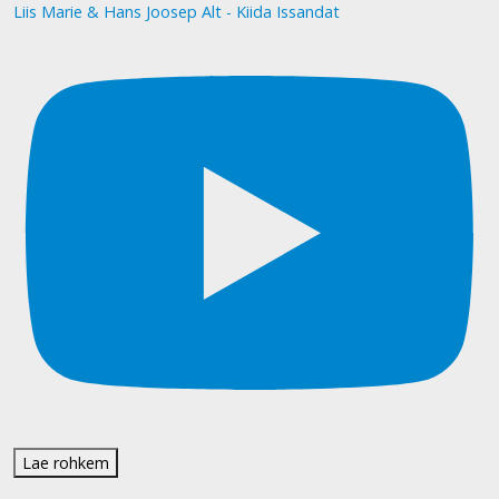
Liis Marie & Hans Joosep Alt - Kiida Issandat
Lae rohkem