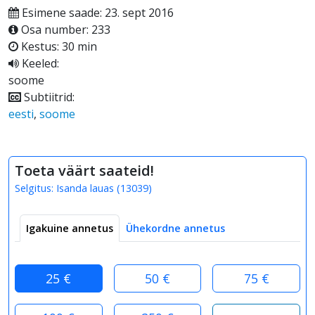
Esimene saade: 23. sept 2016
Osa number: 233
Kestus: 30 min
Keeled:
soome
Subtiitrid:
eesti
,
soome
Toeta väärt saateid!
Selgitus:
Isanda lauas
(
13039
)
Igakuine annetus
Ühekordne annetus
25 €
50 €
75 €