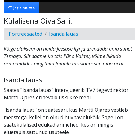
Jaga videot
Külalisena Oiva Salli.
Portreesaated
Isanda lauas
Kõige olulisem on hoida Jeesuse ligi ja arendada oma suhet
Temaga. Siis saame ka täis Püha Vaimu, võime liikuda
armuandides ning täita Jumala missiooni siin maa peal.
Isanda lauas
Saates "Isanda lauas" intervjueerib TV7 tegevdirektor
Martti Ojares erinevaid usklikke mehi.
"Isanda lauas" on saatesari, kus Martti Ojares vestleb
meestega, kellel on olnud huvitav elukäik. Sageli on
saatekülalised edukad ärimehed, kes on mingis
eluetapis sattunud usuteele.