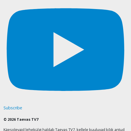
Subscribe
© 2026 Taevas TV7
Käesolevaid lehekülgi haldab Taevas TV7, kellele kuuluvad kõik antud