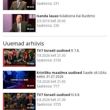
Saateosa: 231
30 min
Isanda lauas
Külalisena Kai Ruotimo
2.9.2016 kell 20.00
Saateosa: 230
30 min
Uuemad arhiivis
TV7 Iisraeli uudised
R 7.8.
7.8.2026 kell 21.30
Saateosa: 3726
15 min
Kristliku maailma uudised
Saade oli USAs
eetris 31.07.2026
7.8.2026 kell 21.00
Saateosa: 717
30 min
TV7 Iisraeli uudised
N 6.8.
6.8.2026 kell 21.30
Saateosa: 3725
15 min