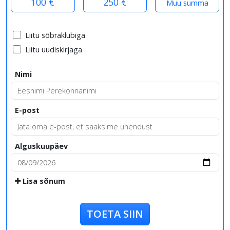
100 €
250 €
Liitu sõbraklubiga
Liitu uudiskirjaga
Nimi
E-post
Alguskuupäev
Lisa sõnum
TOETA SIIN