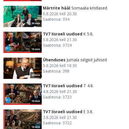
Märtrite hääl
Somaalia kristlased
6.8.2026 kell 20.30
Saateosa: 334
30 min
TV7 Iisraeli uudised
K 5.8.
5.8.2026 kell 21.30
Saateosa: 3724
15 min
Ühenduses
Jumala selged juhised
5.8.2026 kell 18.30
Saateosa: 398
30 min
TV7 Iisraeli uudised
T 4.8.
4.8.2026 kell 21.30
Saateosa: 3723
15 min
TV7 Iisraeli uudised
E 3.8.
3.8.2026 kell 21.30
Saateosa: 3722
15 min