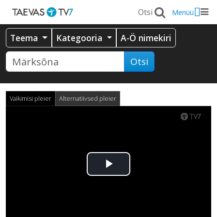
Menüü
Teema
Kategooria
A-Ö nimekiri
Otsi
Vaikimisi pleier
Alternatiivsed pleier
Esita
video