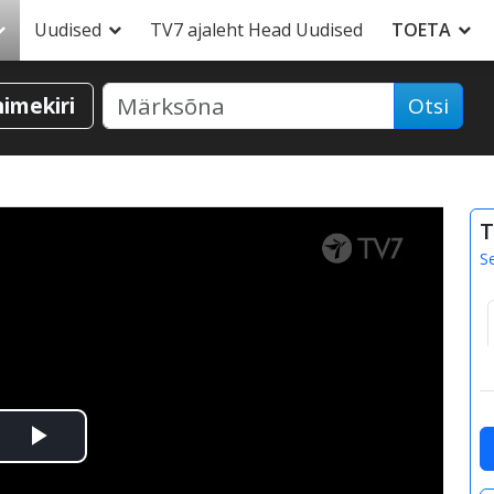
Uudised
TV7 ajaleht Head Uudised
TOETA
nimekiri
Otsi
T
S
Esita