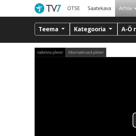
OTSE
Saatekava
Arhiiv
Teema
Kategooria
A-Ö 
Vaikimisi pleier
Alternatiivsed pleier