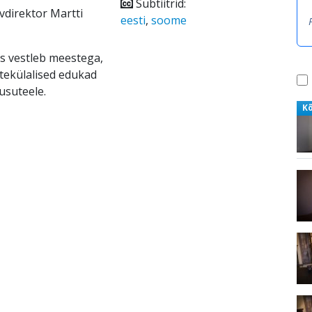
Subtiitrid:
vdirektor Martti
eesti
,
soome
es vestleb meestega,
atekülalised edukad
usuteele.
K