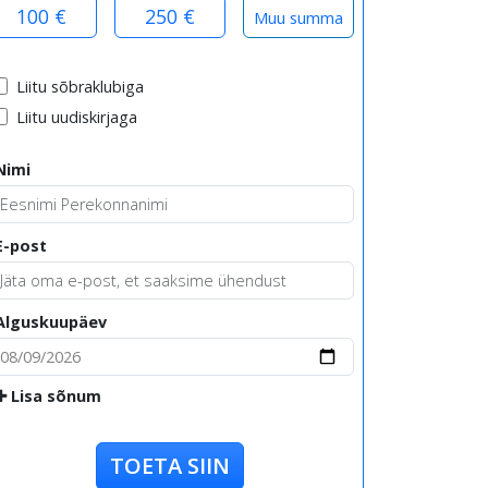
100 €
250 €
Liitu sõbraklubiga
Liitu uudiskirjaga
Nimi
E-post
Alguskuupäev
Lisa sõnum
TOETA SIIN