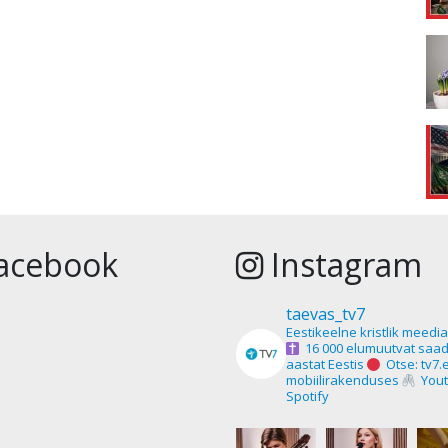
acebook
Instagram
taevas_tv7
Eestikeelne kristlik meedi
16 000 elumuutvat saad
aastat Eestis
Otse: tv7.
mobiilirakenduses
Yout
Spotify