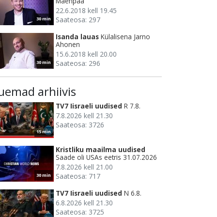
Mäenpää
22.6.2018 kell 19.45
Saateosa: 297
30 min
Isanda lauas
Külalisena Jarno
Ahonen
15.6.2018 kell 20.00
Saateosa: 296
30 min
uemad arhiivis
TV7 Iisraeli uudised
R 7.8.
7.8.2026 kell 21.30
Saateosa: 3726
15 min
Kristliku maailma uudised
Saade oli USAs eetris 31.07.2026
7.8.2026 kell 21.00
Saateosa: 717
30 min
TV7 Iisraeli uudised
N 6.8.
6.8.2026 kell 21.30
Saateosa: 3725