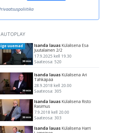
Privaatsuspoliitika
AUTOPLAY
Isanda lauas
Külalisena Esa
õige uuemad
Juutalainen 2/2
17.9.2025 kell 19.30
Saateosa: 520
30 min
Isanda lauas
Külalisena Ari
Tähkäpää
28.9.2018 kell 20.00
Saateosa: 305
30 min
Isanda lauas
Külalisena Risto
Rasimus
7.9.2018 kell 20.00
Saateosa: 303
30 min
Isanda lauas
Külalisena Harri
Lampinen