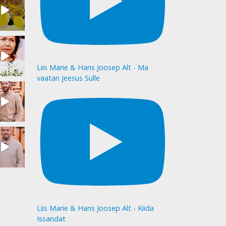
Liis Marie & Hans Joosep Alt - Ma
vaatan Jeesus Sulle
Liis Marie & Hans Joosep Alt - Kiida
Issandat