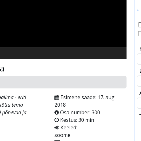
video
la
ilma - eriti
Esimene saade: 17. aug
stõttu tema
2018
i põnevad ja
Osa number: 300
Kestus: 30 min
Keeled:
soome