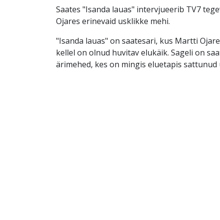
Saates "Isanda lauas" intervjueerib TV7 tege
Ojares erinevaid usklikke mehi.
"Isanda lauas" on saatesari, kus Martti Ojar
kellel on olnud huvitav elukäik. Sageli on sa
ärimehed, kes on mingis eluetapis sattunud 