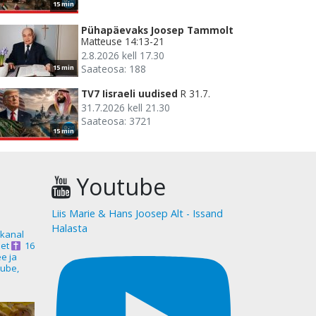
15 min
Pühapäevaks Joosep Tammolt
Matteuse 14:13-21
2.8.2026 kell 17.30
Saateosa: 188
15 min
TV7 Iisraeli uudised
R 31.7.
31.7.2026 kell 21.30
Saateosa: 3721
15 min
Youtube
Liis Marie & Hans Joosep Alt - Issand
Halasta
akanal
et
16
ee ja
ube,