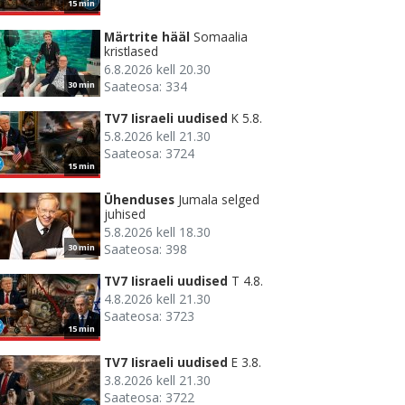
15 min
Märtrite hääl
Somaalia
kristlased
6.8.2026 kell 20.30
Saateosa: 334
30 min
TV7 Iisraeli uudised
K 5.8.
5.8.2026 kell 21.30
Saateosa: 3724
15 min
Ühenduses
Jumala selged
juhised
5.8.2026 kell 18.30
Saateosa: 398
30 min
TV7 Iisraeli uudised
T 4.8.
4.8.2026 kell 21.30
Saateosa: 3723
15 min
TV7 Iisraeli uudised
E 3.8.
3.8.2026 kell 21.30
Saateosa: 3722