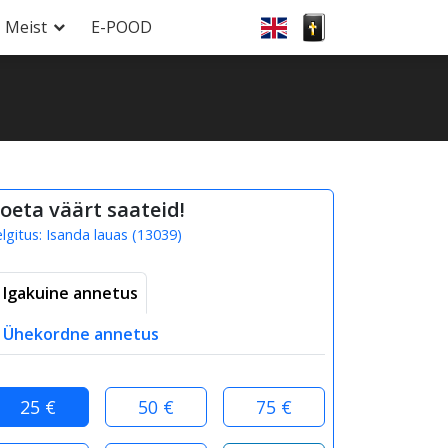
Meist
E-POOD
oeta väärt saateid!
elgitus:
Isanda lauas
(
13039
)
Igakuine annetus
Ühekordne annetus
25 €
50 €
75 €