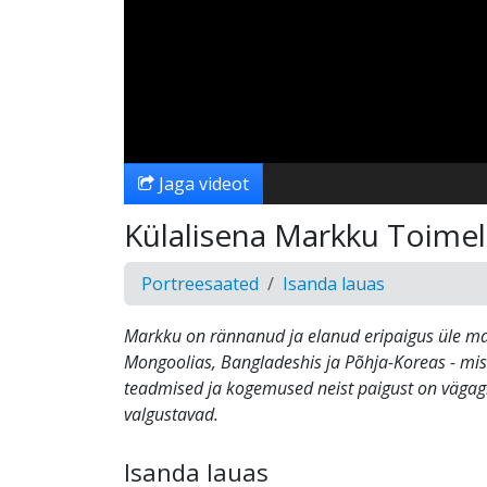
Jaga videot
Külalisena Markku Toime
Portreesaated
Isanda lauas
Markku on rännanud ja elanud eripaigus üle maa
Mongoolias, Bangladeshis ja Põhja-Koreas - mi
teadmised ja kogemused neist paigust on vägag
valgustavad.
Isanda lauas