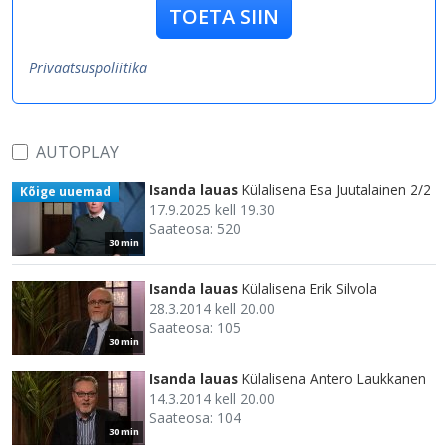
TOETA SIIN
Privaatsuspoliitika
AUTOPLAY
Isanda lauas
Külalisena Esa Juutalainen 2/2
Kõige uuemad
17.9.2025 kell 19.30
Saateosa: 520
30 min
Isanda lauas
Külalisena Erik Silvola
28.3.2014 kell 20.00
Saateosa: 105
30 min
Isanda lauas
Külalisena Antero Laukkanen
14.3.2014 kell 20.00
Saateosa: 104
30 min