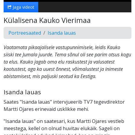
Jaga videot
Külalisena Kauko Vierimaa
Portreesaated
Isanda lauas
Vaatamata pikaajalisele vastupunnimisele, leidis Kauko
siiski tee Jumala juurde. Tema sõnul oli see parim otsus kogu
ta elus. Kauko jagab oma elu raskustest ja valusatest
kaotustest, aga ka uuest õnnest, võimalustest ja inimeste
abistamisest, mis paljuski seotud ka Eestiga.
Isanda lauas
Saates "Isanda lauas" intervjueerib TV7 tegevdirektor
Martti Ojares erinevaid usklikke mehi.
"Isanda lauas" on saatesari, kus Martti Ojares vestleb
meestega, kellel on olnud huvitav elukäik. Sageli on