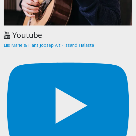
Youtube
Liis Marie & Hans Joosep Alt - Issand Halasta