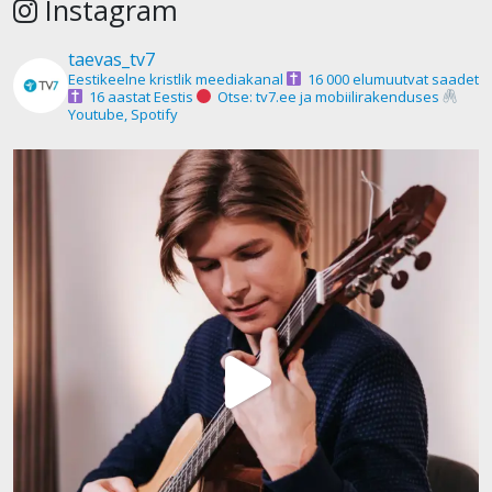
Instagram
taevas_tv7
Eestikeelne kristlik meediakanal
16 000 elumuutvat saadet
16 aastat Eestis
Otse: tv7.ee ja mobiilirakenduses
Youtube, Spotify