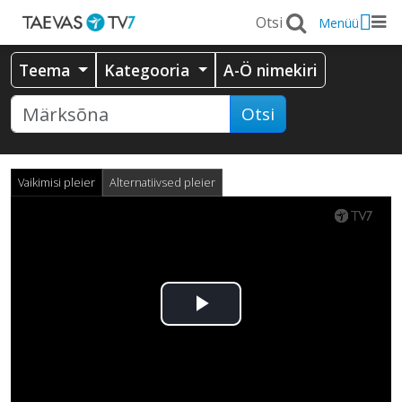
Menüü
Teema
Kategooria
A-Ö nimekiri
Otsi
Vaikimisi pleier
Alternatiivsed pleier
Esita
video