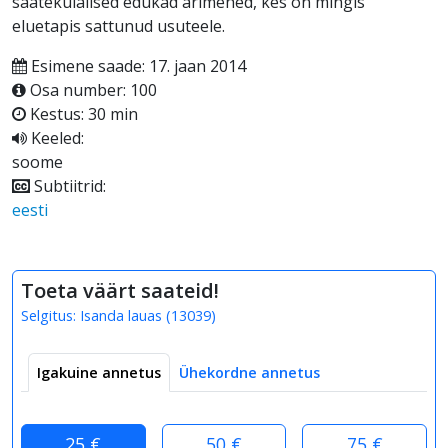
saatekülalised edukad ärimehed, kes on mingis
eluetapis sattunud usuteele.
Esimene saade: 17. jaan 2014
Osa number: 100
Kestus: 30 min
Keeled:
soome
Subtiitrid:
eesti
Toeta väärt saateid!
Selgitus:
Isanda lauas
(
13039
)
Igakuine annetus
Ühekordne annetus
25 €
50 €
75 €