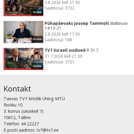
3.8.2026 kell 21.30
Saateosa: 3722
15 min
Pühapäevaks Joosep Tammolt
Matteuse
14:13-21
2.8.2026 kell 17.30
Saateosa: 188
15 min
TV7 Iisraeli uudised
R 31.7.
31.7.2026 kell 21.30
Saateosa: 3721
15 min
Kontakt
Taevas TV7 Kristlik Ühing MTÜ
Ristiku 10
3. korrus (uksekell 7)
10612, Tallinn
Telefon: 44 22227
E-posti aadress: tv7@tv7.ee