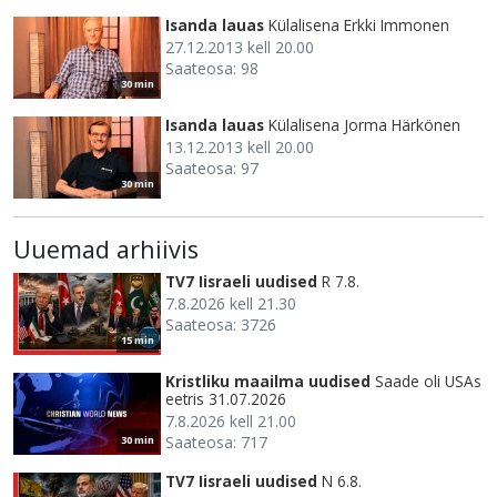
Isanda lauas
Külalisena Erkki Immonen
27.12.2013 kell 20.00
Saateosa: 98
30 min
Isanda lauas
Külalisena Jorma Härkönen
13.12.2013 kell 20.00
Saateosa: 97
30 min
Uuemad arhiivis
TV7 Iisraeli uudised
R 7.8.
7.8.2026 kell 21.30
Saateosa: 3726
15 min
Kristliku maailma uudised
Saade oli USAs
eetris 31.07.2026
7.8.2026 kell 21.00
Saateosa: 717
30 min
TV7 Iisraeli uudised
N 6.8.