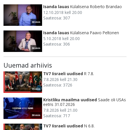
Isanda lauas
Külalisena Roberto Brandao
12.10.2018 kell 20.00
Saateosa: 307
30 min
Isanda lauas
Külalisena Paavo Peltonen
5.10.2018 kell 20.00
Saateosa: 306
30 min
Uuemad arhiivis
TV7 Iisraeli uudised
R 7.8.
7.8.2026 kell 21.30
Saateosa: 3726
15 min
Kristliku maailma uudised
Saade oli USAs
eetris 31.07.2026
7.8.2026 kell 21.00
Saateosa: 717
30 min
TV7 Iisraeli uudised
N 6.8.