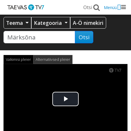
Menüü
Teema
Kategooria
A-Ö nimekiri
Otsi
Vaikimisi pleier
Alternatiivsed pleier
Esita
video