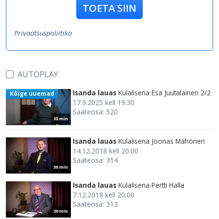
TOETA SIIN
Privaatsuspoliitika
AUTOPLAY
Isanda lauas
Külalisena Esa Juutalainen 2/2
Kõige uuemad
17.9.2025 kell 19.30
Saateosa: 520
30 min
Isanda lauas
Külalisena Joonas Mähönen
14.12.2018 kell 20.00
Saateosa: 314
30 min
Isanda lauas
Külalisena Pertti Halla
7.12.2018 kell 20.00
Saateosa: 313
30 min