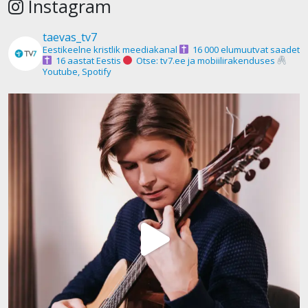
Instagram
taevas_tv7
Eestikeelne kristlik meediakanal
16 000 elumuutvat saadet
16 aastat Eestis
Otse: tv7.ee ja mobiilirakenduses
Youtube, Spotify