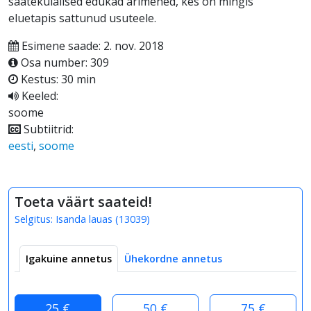
saatekülalised edukad ärimehed, kes on mingis
eluetapis sattunud usuteele.
Esimene saade: 2. nov. 2018
Osa number: 309
Kestus: 30 min
Keeled:
soome
Subtiitrid:
eesti
,
soome
Toeta väärt saateid!
Selgitus:
Isanda lauas
(
13039
)
Igakuine annetus
Ühekordne annetus
25 €
50 €
75 €