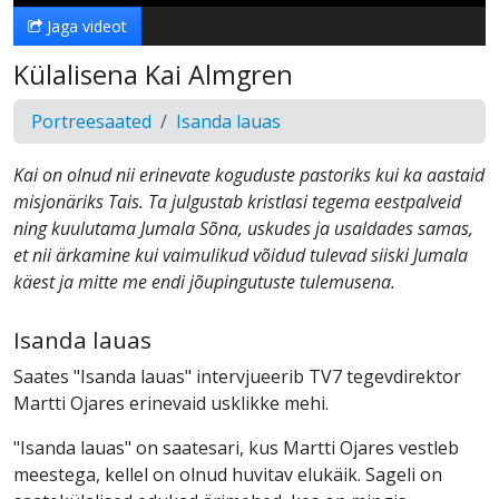
Jaga videot
Külalisena Kai Almgren
Portreesaated
Isanda lauas
Kai on olnud nii erinevate koguduste pastoriks kui ka aastaid
misjonäriks Tais. Ta julgustab kristlasi tegema eestpalveid
ning kuulutama Jumala Sõna, uskudes ja usaldades samas,
et nii ärkamine kui vaimulikud võidud tulevad siiski Jumala
käest ja mitte me endi jõupingutuste tulemusena.
Isanda lauas
Saates "Isanda lauas" intervjueerib TV7 tegevdirektor
Martti Ojares erinevaid usklikke mehi.
"Isanda lauas" on saatesari, kus Martti Ojares vestleb
meestega, kellel on olnud huvitav elukäik. Sageli on