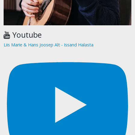
Youtube
Liis Marie & Hans Joosep Alt - Issand Halasta