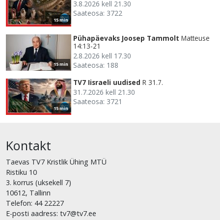
3.8.2026 kell 21.30
Saateosa: 3722
15 min
Pühapäevaks Joosep Tammolt
Matteuse
14:13-21
2.8.2026 kell 17.30
Saateosa: 188
15 min
TV7 Iisraeli uudised
R 31.7.
31.7.2026 kell 21.30
Saateosa: 3721
15 min
Kontakt
Taevas TV7 Kristlik Ühing MTÜ
Ristiku 10
3. korrus (uksekell 7)
10612, Tallinn
Telefon: 44 22227
E-posti aadress: tv7@tv7.ee