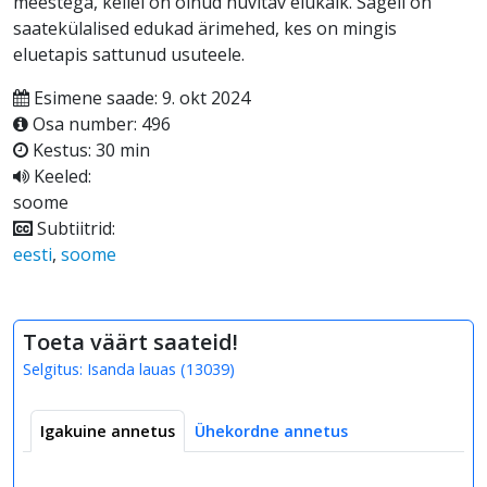
meestega, kellel on olnud huvitav elukäik. Sageli on
saatekülalised edukad ärimehed, kes on mingis
eluetapis sattunud usuteele.
Esimene saade: 9. okt 2024
Osa number: 496
Kestus: 30 min
Keeled:
soome
Subtiitrid:
eesti
,
soome
Toeta väärt saateid!
Selgitus:
Isanda lauas
(
13039
)
Igakuine annetus
Ühekordne annetus