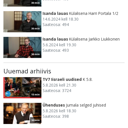
30 min
Isanda lauas
Külalisena Harri Portala 1/2
14.6.2024 kell 18.30
Saateosa: 494
30 min
Isanda lauas
Külalisena Jarkko Liukkonen
5.6.2024 kell 19.30
Saateosa: 493
30 min
Uuemad arhiivis
TV7 Iisraeli uudised
K 5.8.
5.8.2026 kell 21.30
Saateosa: 3724
15 min
Ühenduses
Jumala selged juhised
5.8.2026 kell 18.30
Saateosa: 398
30 min