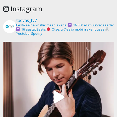
Instagram
taevas_tv7
Eestikeelne kristlik meediakanal
16 000 elumuutvat saadet
16 aastat Eestis
Otse: tv7.ee ja mobiilirakenduses
Youtube, Spotify