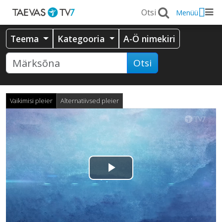
Menüü
Teema
Kategooria
A-Ö nimekiri
Otsi
Vaikimisi pleier
Alternatiivsed pleier
Esita
video