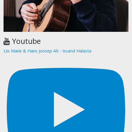
Youtube
Liis Marie & Hans Joosep Alt - Issand Halasta