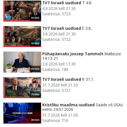
TV7 Iisraeli uudised
T 4.8.
4.8.2026 kell 21.30
Saateosa: 3723
15 min
TV7 Iisraeli uudised
E 3.8.
3.8.2026 kell 21.30
Saateosa: 3722
15 min
Pühapäevaks Joosep Tammolt
Matteuse
14:13-21
2.8.2026 kell 17.30
Saateosa: 188
15 min
TV7 Iisraeli uudised
R 31.7.
31.7.2026 kell 21.30
Saateosa: 3721
15 min
Kristliku maailma uudised
Saade oli USAs
eetris 24.07.2026
31.7.2026 kell 21.00
Saateosa: 716
30 min