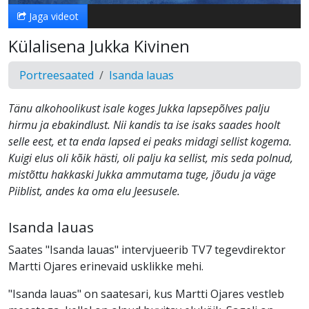
Jaga videot
Külalisena Jukka Kivinen
Portreesaated
Isanda lauas
Tänu alkohoolikust isale koges Jukka lapsepõlves palju
hirmu ja ebakindlust. Nii kandis ta ise isaks saades hoolt
selle eest, et ta enda lapsed ei peaks midagi sellist kogema.
Kuigi elus oli kõik hästi, oli palju ka sellist, mis seda polnud,
mistõttu hakkaski Jukka ammutama tuge, jõudu ja väge
Piiblist, andes ka oma elu Jeesusele.
Isanda lauas
Saates "Isanda lauas" intervjueerib TV7 tegevdirektor
Martti Ojares erinevaid usklikke mehi.
"Isanda lauas" on saatesari, kus Martti Ojares vestleb