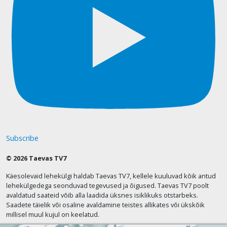
Subscribe
© 2026 Taevas TV7
Käesolevaid lehekülgi haldab Taevas TV7, kellele kuuluvad kõik antud
lehekülgedega seonduvad tegevused ja õigused. Taevas TV7 poolt
avaldatud saateid võib alla laadida üksnes isiklikuks otstarbeks.
Saadete täielik või osaline avaldamine teistes allikates või ükskõik
millisel muul kujul on keelatud.