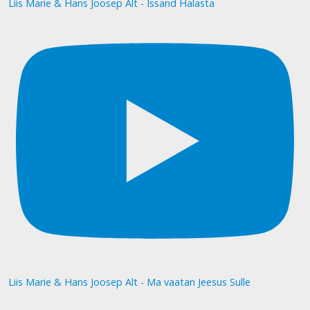
Liis Marie & Hans Joosep Alt - Issand Halasta
Liis Marie & Hans Joosep Alt - Ma vaatan Jeesus Sulle