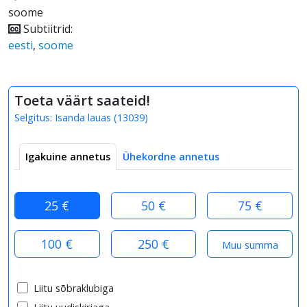
soome
Subtiitrid:
eesti
,
soome
Toeta väärt saateid!
Selgitus:
Isanda lauas
(
13039
)
Igakuine annetus
Ühekordne annetus
25 €
50 €
75 €
100 €
250 €
Liitu sõbraklubiga