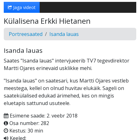
Jaga videot
Külalisena Erkki Hietanen
Portreesaated
Isanda lauas
Isanda lauas
Saates "Isanda lauas" intervjueerib TV7 tegevdirektor
Martti Ojares erinevaid usklikke mehi.
"Isanda lauas" on saatesari, kus Martti Ojares vestleb
meestega, kellel on olnud huvitav elukäik. Sageli on
saatekülalised edukad ärimehed, kes on mingis
eluetapis sattunud usuteele.
Esimene saade: 2. veebr 2018
Osa number: 282
Kestus: 30 min
Keeled: