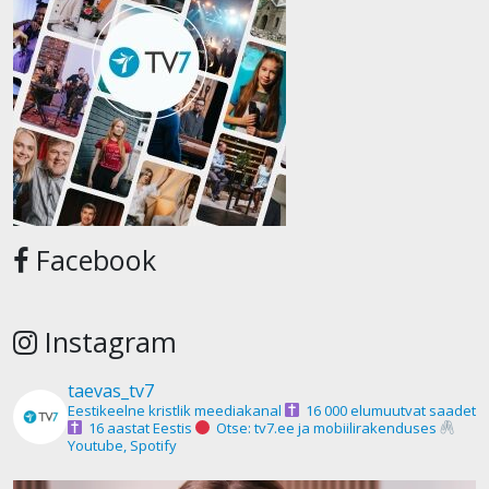
Facebook
Instagram
taevas_tv7
Eestikeelne kristlik meediakanal
16 000 elumuutvat saadet
16 aastat Eestis
Otse: tv7.ee ja mobiilirakenduses
Youtube, Spotify