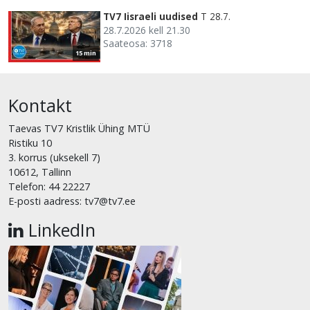
TV7 Iisraeli uudised
T 28.7.
28.7.2026 kell 21.30
Saateosa: 3718
15 min
Kontakt
Taevas TV7 Kristlik Ühing MTÜ
Ristiku 10
3. korrus (uksekell 7)
10612, Tallinn
Telefon: 44 22227
E-posti aadress: tv7@tv7.ee
LinkedIn