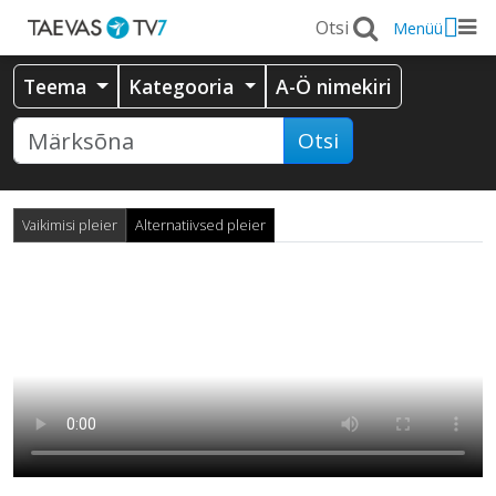
Menüü
Teema
Kategooria
A-Ö nimekiri
Otsi
Vaikimisi pleier
Alternatiivsed pleier