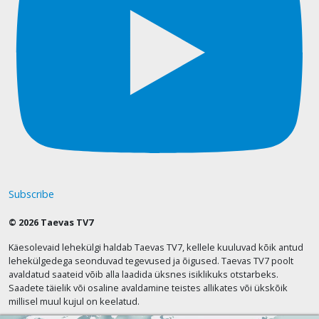
Subscribe
© 2026 Taevas TV7
Käesolevaid lehekülgi haldab Taevas TV7, kellele kuuluvad kõik antud
lehekülgedega seonduvad tegevused ja õigused. Taevas TV7 poolt
avaldatud saateid võib alla laadida üksnes isiklikuks otstarbeks.
Saadete täielik või osaline avaldamine teistes allikates või ükskõik
millisel muul kujul on keelatud.