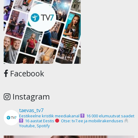
Facebook
Instagram
taevas_tv7
Eestikeelne kristlik meediakanal
16 000 elumuutvat saadet
16 aastat Eestis
Otse: tv7.ee ja mobiilirakenduses
Youtube, Spotify