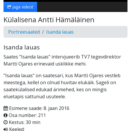
Jaga videot
Külalisena Antti Hämäläinen
Portreesaated
Isanda lauas
Isanda lauas
Saates "Isanda lauas" intervjueerib TV7 tegevdirektor
Martti Ojares erinevaid usklikke mehi.
"Isanda lauas" on saatesari, kus Martti Ojares vestleb
meestega, kellel on olnud huvitav elukäik. Sageli on
saatekülalised edukad ärimehed, kes on mingis
eluetapis sattunud usuteele.
Esimene saade: 8. jaan 2016
Osa number: 211
Kestus: 30 min
Keeled: