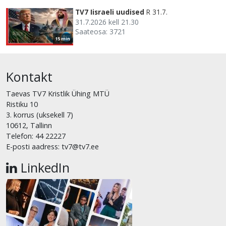
TV7 Iisraeli uudised
R 31.7.
31.7.2026 kell 21.30
Saateosa: 3721
15 min
Kontakt
Taevas TV7 Kristlik Ühing MTÜ
Ristiku 10
3. korrus (uksekell 7)
10612, Tallinn
Telefon: 44 22227
E-posti aadress: tv7@tv7.ee
LinkedIn