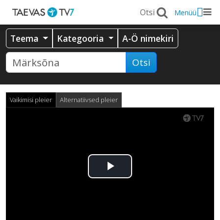
Menüü
Teema
Kategooria
A-Ö nimekiri
Otsi
Vaikimisi pleier
Alternatiivsed pleier
Esita
video