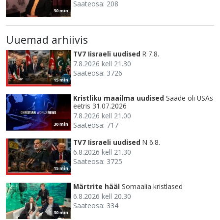
Saateosa: 208
30 min
Uuemad arhiivis
TV7 Iisraeli uudised
R 7.8.
7.8.2026 kell 21.30
Saateosa: 3726
15 min
Kristliku maailma uudised
Saade oli USAs
eetris 31.07.2026
7.8.2026 kell 21.00
Saateosa: 717
30 min
TV7 Iisraeli uudised
N 6.8.
6.8.2026 kell 21.30
Saateosa: 3725
15 min
Märtrite hääl
Somaalia kristlased
6.8.2026 kell 20.30
Saateosa: 334
30 min