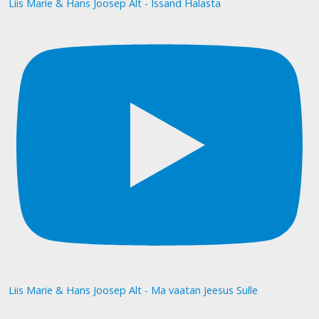
Liis Marie & Hans Joosep Alt - Issand Halasta
Liis Marie & Hans Joosep Alt - Ma vaatan Jeesus Sulle