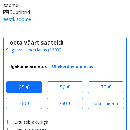
soome
Subtiitrid:
eesti
,
soome
Toeta väärt saateid!
Selgitus:
Isanda lauas
(
13039
)
Igakuine annetus
Ühekordne annetus
25 €
50 €
75 €
100 €
250 €
Liitu sõbraklubiga