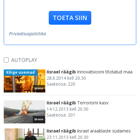
TOETA SIIN
Privaatsuspoliitika
AUTOPLAY
Iisrael räägib
Innovatsiooni tõotatud maa
Kõige uuemad
28.6.2014 kell 20.30
Saateosa: 220
30 min
Iisrael räägib
Terrorismi kasv
14.12.2013 kell 20.30
Saateosa: 201
30 min
Iisrael räägib
Iisrael araablaste südames
23.11.2013 kell 20.30