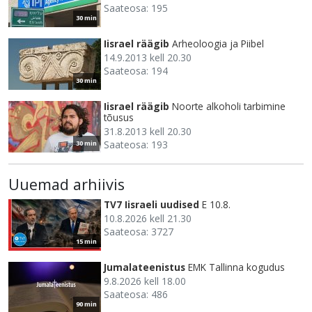
Saateosa: 195
30 min
Iisrael räägib
Arheoloogia ja Piibel
14.9.2013 kell 20.30
Saateosa: 194
30 min
Iisrael räägib
Noorte alkoholi tarbimine
tõusus
31.8.2013 kell 20.30
Saateosa: 193
30 min
Uuemad arhiivis
TV7 Iisraeli uudised
E 10.8.
10.8.2026 kell 21.30
Saateosa: 3727
15 min
Jumalateenistus
EMK Tallinna kogudus
9.8.2026 kell 18.00
Saateosa: 486
90 min