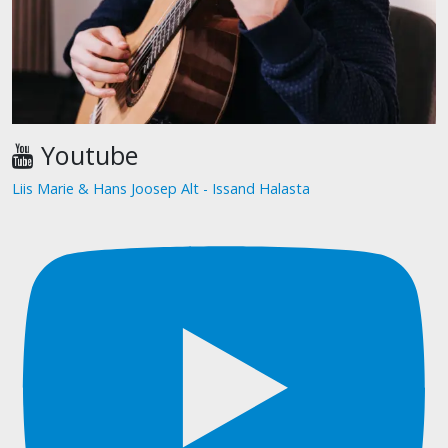
Youtube
Liis Marie & Hans Joosep Alt - Issand Halasta