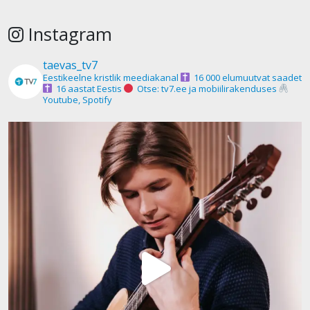
Instagram
taevas_tv7
Eestikeelne kristlik meediakanal
16 000 elumuutvat saadet
16 aastat Eestis
Otse: tv7.ee ja mobiilirakenduses
Youtube, Spotify