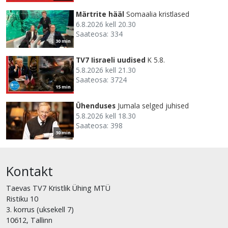
Märtrite hääl
Somaalia kristlased
6.8.2026 kell 20.30
Saateosa: 334
30 min
TV7 Iisraeli uudised
K 5.8.
5.8.2026 kell 21.30
Saateosa: 3724
15 min
Ühenduses
Jumala selged juhised
5.8.2026 kell 18.30
Saateosa: 398
30 min
Kontakt
Taevas TV7 Kristlik Ühing MTÜ
Ristiku 10
3. korrus (uksekell 7)
10612, Tallinn