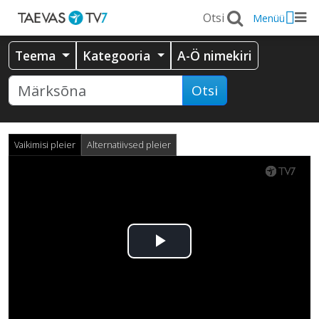
Menüü
Teema
Kategooria
A-Ö nimekiri
Otsi
Vaikimisi pleier
Alternatiivsed pleier
Esita
video