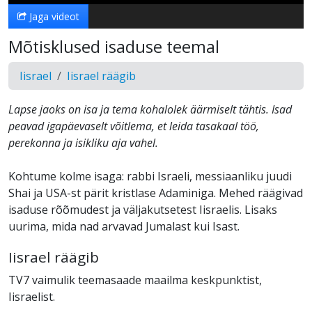
Jaga videot
Mõtisklused isaduse teemal
Iisrael
Iisrael räägib
Lapse jaoks on isa ja tema kohalolek äärmiselt tähtis. Isad
peavad igapäevaselt võitlema, et leida tasakaal töö,
perekonna ja isikliku aja vahel.
Kohtume kolme isaga: rabbi Israeli, messiaanliku juudi
Shai ja USA-st pärit kristlase Adaminiga. Mehed räägivad
isaduse rõõmudest ja väljakutsetest Iisraelis. Lisaks
uurima, mida nad arvavad Jumalast kui Isast.
Iisrael räägib
TV7 vaimulik teemasaade maailma keskpunktist,
Iisraelist.