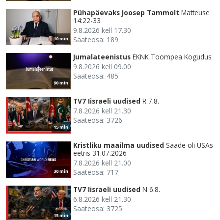
Pühapäevaks Joosep Tammolt
Matteuse
14:22-33
9.8.2026 kell 17.30
Saateosa: 189
10 min
Jumalateenistus
EKNK Toompea Kogudus
9.8.2026 kell 09.00
Saateosa: 485
90 min
TV7 Iisraeli uudised
R 7.8.
7.8.2026 kell 21.30
Saateosa: 3726
15 min
Kristliku maailma uudised
Saade oli USAs
eetris 31.07.2026
7.8.2026 kell 21.00
Saateosa: 717
30 min
TV7 Iisraeli uudised
N 6.8.
6.8.2026 kell 21.30
Saateosa: 3725
15 min