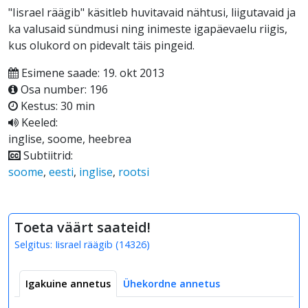
"Iisrael räägib" käsitleb huvitavaid nähtusi, liigutavaid ja
ka valusaid sündmusi ning inimeste igapäevaelu riigis,
kus olukord on pidevalt täis pingeid.
Esimene saade: 19. okt 2013
Osa number: 196
Kestus: 30 min
Keeled:
inglise, soome, heebrea
Subtiitrid:
soome
,
eesti
,
inglise
,
rootsi
Toeta väärt saateid!
Selgitus:
Iisrael räägib
(
14326
)
Igakuine annetus
Ühekordne annetus