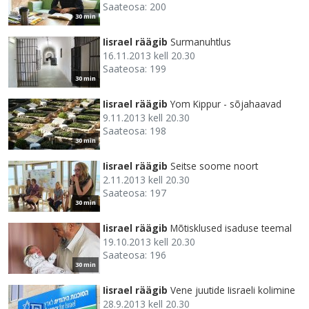
Saateosa: 200
30 min
Iisrael räägib
Surmanuhtlus
16.11.2013 kell 20.30
Saateosa: 199
30 min
Iisrael räägib
Yom Kippur - sõjahaavad
9.11.2013 kell 20.30
Saateosa: 198
30 min
Iisrael räägib
Seitse soome noort
2.11.2013 kell 20.30
Saateosa: 197
30 min
Iisrael räägib
Mõtisklused isaduse teemal
19.10.2013 kell 20.30
Saateosa: 196
30 min
Iisrael räägib
Vene juutide Iisraeli kolimine
28.9.2013 kell 20.30