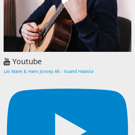
Youtube
Liis Marie & Hans Joosep Alt - Issand Halasta