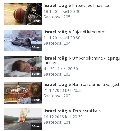
Iisrael räägib
Kaitseväes haavatud
18.1.2014 kell 20.30
Saateosa: 205
30 min
Iisrael räägib
Sajandi lumetorm
11.1.2014 kell 20.30
Saateosa: 204
30 min
Iisrael räägib
Ümberlõikamine - lepingu
tunnus
4.1.2014 kell 20.30
Saateosa: 203
30 min
Iisrael räägib
Hanuka rõõmu ja valgust
21.12.2013 kell 20.30
Saateosa: 202
30 min
Iisrael räägib
Terrorismi kasv
14.12.2013 kell 20.30
Saateosa: 201
30 min