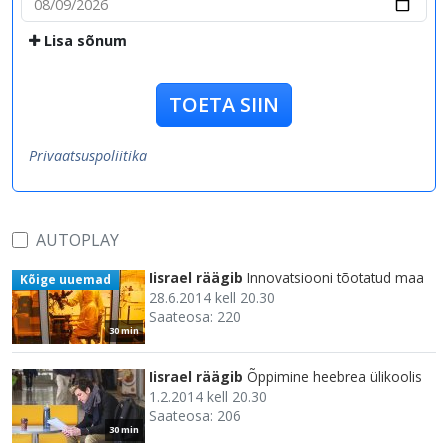
Lisa sõnum
TOETA SIIN
Privaatsuspoliitika
AUTOPLAY
Iisrael räägib
Innovatsiooni tõotatud maa
Kõige uuemad
28.6.2014 kell 20.30
Saateosa: 220
30 min
Iisrael räägib
Õppimine heebrea ülikoolis
1.2.2014 kell 20.30
Saateosa: 206
30 min