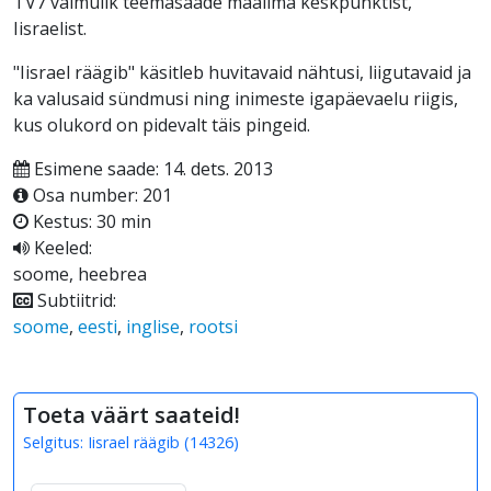
TV7 vaimulik teemasaade maailma keskpunktist,
Iisraelist.
"Iisrael räägib" käsitleb huvitavaid nähtusi, liigutavaid ja
ka valusaid sündmusi ning inimeste igapäevaelu riigis,
kus olukord on pidevalt täis pingeid.
Esimene saade: 14. dets. 2013
Osa number: 201
Kestus: 30 min
Keeled:
soome, heebrea
Subtiitrid:
soome
,
eesti
,
inglise
,
rootsi
Toeta väärt saateid!
Selgitus:
Iisrael räägib
(
14326
)