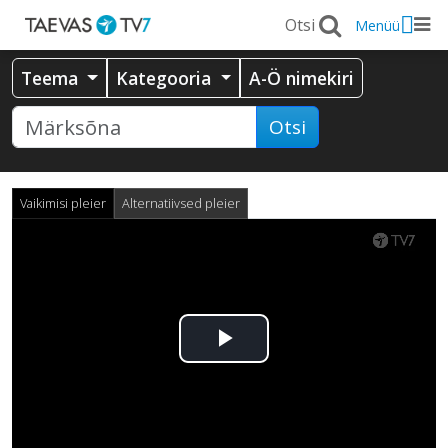
Menüü
Teema
Kategooria
A-Ö nimekiri
Otsi
Vaikimisi pleier
Alternatiivsed pleier
Esita
video