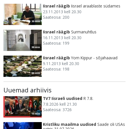
Iisrael räägib
Iisrael araablaste südames
23.11.2013 kell 20.30
Saateosa: 200
30 min
Iisrael räägib
Surmanuhtlus
16.11.2013 kell 20.30
Saateosa: 199
30 min
Iisrael räägib
Yom Kippur - sõjahaavad
9.11.2013 kell 20.30
Saateosa: 198
30 min
Uuemad arhiivis
TV7 Iisraeli uudised
R 7.8.
7.8.2026 kell 21.30
Saateosa: 3726
15 min
Kristliku maailma uudised
Saade oli USAs
eetris 31.07.2026