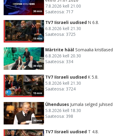
7.8.2026 kell 21.00
Saateosa: 717
30 min
TV7 Iisraeli uudised
N 6.8.
6.8.2026 kell 21.30
Saateosa: 3725
15 min
Märtrite hääl
Somaalia kristlased
6.8.2026 kell 20.30
Saateosa: 334
30 min
TV7 Iisraeli uudised
K 5.8.
5.8.2026 kell 21.30
Saateosa: 3724
15 min
Ühenduses
Jumala selged juhised
5.8.2026 kell 18.30
Saateosa: 398
30 min
TV7 Iisraeli uudised
T 4.8.