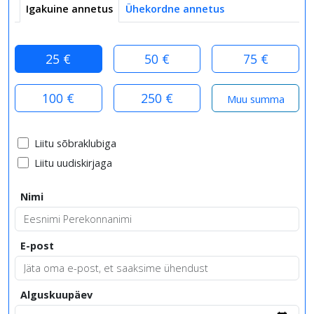
Igakuine annetus
Ühekordne annetus
25 €
50 €
75 €
100 €
250 €
Liitu sõbraklubiga
Liitu uudiskirjaga
Nimi
E-post
Alguskuupäev