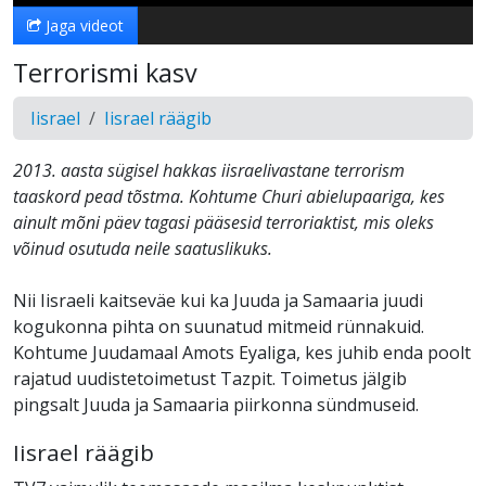
Jaga videot
Terrorismi kasv
Iisrael
Iisrael räägib
2013. aasta sügisel hakkas iisraelivastane terrorism
taaskord pead tõstma. Kohtume Churi abielupaariga, kes
ainult mõni päev tagasi pääsesid terroriaktist, mis oleks
võinud osutuda neile saatuslikuks.
Nii Iisraeli kaitseväe kui ka Juuda ja Samaaria juudi
kogukonna pihta on suunatud mitmeid rünnakuid.
Kohtume Juudamaal Amots Eyaliga, kes juhib enda poolt
rajatud uudistetoimetust Tazpit. Toimetus jälgib
pingsalt Juuda ja Samaaria piirkonna sündmuseid.
Iisrael räägib