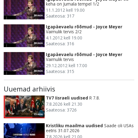
keha on Jumala tempel 1/2
11.1.2012 kell 19.00
Saateosa: 317
30 min
Igapäevaelu rõõmud - Joyce Meyer
Vaimulik tervis 2/2
4.1.2012 kell 19.00
Saateosa: 316
30 min
Igapäevaelu rõõmud - Joyce Meyer
Vaimulik tervis
29.12.2012 kell 17.00
Saateosa: 315
30 min
Uuemad arhiivis
TV7 Iisraeli uudised
R 7.8.
7.8.2026 kell 21.30
Saateosa: 3726
15 min
Kristliku maailma uudised
Saade oli USAs
eetris 31.07.2026
7.8.2026 kell 21.00