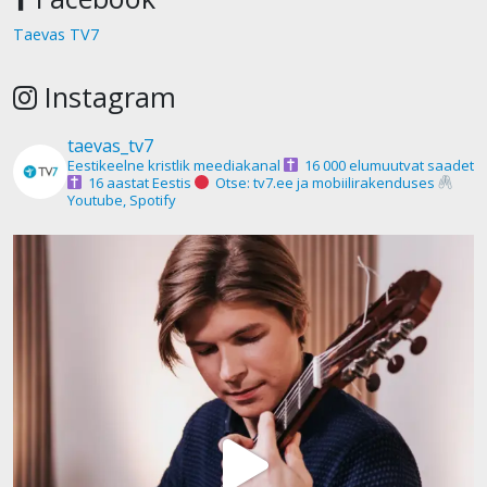
Taevas TV7
Instagram
taevas_tv7
Eestikeelne kristlik meediakanal
16 000 elumuutvat saadet
16 aastat Eestis
Otse: tv7.ee ja mobiilirakenduses
Youtube, Spotify