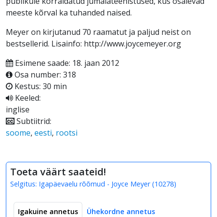
publikule korraldatud jumalateenistused, kus osalevad
meeste kõrval ka tuhanded naised.
Meyer on kirjutanud 70 raamatut ja paljud neist on
bestsellerid. Lisainfo: http://www.joycemeyer.org
Esimene saade: 18. jaan 2012
Osa number: 318
Kestus: 30 min
Keeled:
inglise
Subtiitrid:
soome
,
eesti
,
rootsi
Toeta väärt saateid!
Selgitus:
Igapäevaelu rõõmud - Joyce Meyer
(
10278
)
Igakuine annetus
Ühekordne annetus