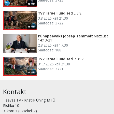
Saateosa: 3723
15 min
TV7 Iisraeli uudised
E 3.8.
3.8.2026 kell 21.30
Saateosa: 3722
15 min
Pühapäevaks Joosep Tammolt
Matteuse
14:13-21
2.8.2026 kell 17.30
Saateosa: 188
15 min
TV7 Iisraeli uudised
R 31.7.
31.7.2026 kell 21.30
Saateosa: 3721
15 min
Kontakt
Taevas TV7 Kristlik Ühing MTÜ
Ristiku 10
3. korrus (uksekell 7)