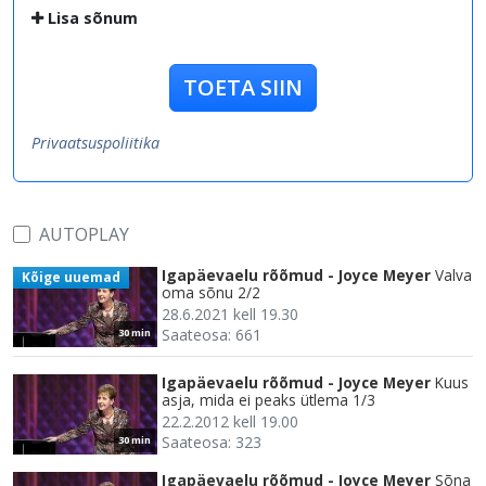
Lisa sõnum
TOETA SIIN
Privaatsuspoliitika
AUTOPLAY
Igapäevaelu rõõmud - Joyce Meyer
Valva
Kõige uuemad
oma sõnu 2/2
28.6.2021 kell 19.30
Saateosa: 661
30 min
Igapäevaelu rõõmud - Joyce Meyer
Kuus
asja, mida ei peaks ütlema 1/3
22.2.2012 kell 19.00
Saateosa: 323
30 min
Igapäevaelu rõõmud - Joyce Meyer
Sõna