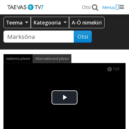
Menüü
Teema
Kategooria
A-Ö nimekiri
Otsi
Vaikimisi pleier
Alternatiivsed pleier
Esita
video