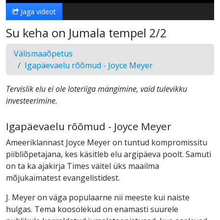
Jaga videot
Su keha on Jumala tempel 2/2
Välismaaõpetus
Igapäevaelu rõõmud - Joyce Meyer
Tervislik elu ei ole loteriiga mängimine, vaid tulevikku
investeerimine.
Igapäevaelu rõõmud - Joyce Meyer
Ameeriklannast Joyce Meyer on tuntud kompromissitu
piibliõpetajana, kes käsitleb elu argipäeva poolt. Samuti
on ta ka ajakirja Times väitel üks maailma
mõjukaimatest evangelistidest.
J. Meyer on väga populaarne nii meeste kui naiste
hulgas. Tema koosolekud on enamasti suurele