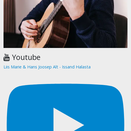
Youtube
Liis Marie & Hans Joosep Alt - Issand Halasta