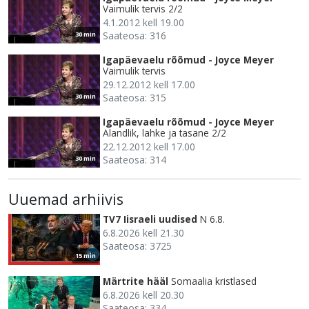
Vaimulik tervis 2/2
4.1.2012 kell 19.00
Saateosa: 316
30 min
Igapäevaelu rõõmud - Joyce Meyer
Vaimulik tervis
29.12.2012 kell 17.00
Saateosa: 315
30 min
Igapäevaelu rõõmud - Joyce Meyer
Alandlik, lahke ja tasane 2/2
22.12.2012 kell 17.00
Saateosa: 314
30 min
Uuemad arhiivis
TV7 Iisraeli uudised
N 6.8.
6.8.2026 kell 21.30
Saateosa: 3725
15 min
Märtrite hääl
Somaalia kristlased
6.8.2026 kell 20.30
Saateosa: 334