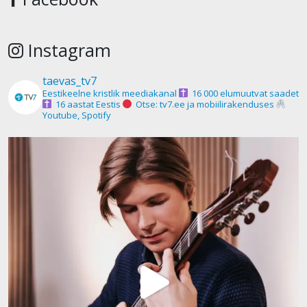
Instagram
taevas_tv7
Eestikeelne kristlik meediakanal
16 000 elumuutvat saadet
16 aastat Eestis
Otse: tv7.ee ja mobiilirakenduses
Youtube, Spotify