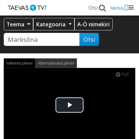
Menüü
Teema
Kategooria
A-Ö nimekiri
Otsi
Vaikimisi pleier
Alternatiivsed pleier
Esita
video