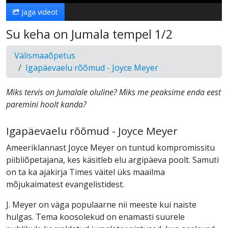
Jaga videot
Su keha on Jumala tempel 1/2
Välismaaõpetus
Igapäevaelu rõõmud - Joyce Meyer
Miks tervis on Jumalale oluline? Miks me peaksime enda eest
paremini hoolt kanda?
Igapäevaelu rõõmud - Joyce Meyer
Ameeriklannast Joyce Meyer on tuntud kompromissitu
piibliõpetajana, kes käsitleb elu argipäeva poolt. Samuti
on ta ka ajakirja Times väitel üks maailma
mõjukaimatest evangelistidest.
J. Meyer on väga populaarne nii meeste kui naiste
hulgas. Tema koosolekud on enamasti suurele