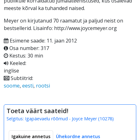
publikule korraldatud jumalateenistused, kus osalevad
meeste kõrval ka tuhanded naised.
Meyer on kirjutanud 70 raamatut ja paljud neist on
bestsellerid. Lisainfo: http://www.joycemeyer.org
Esimene saade: 11. jaan 2012
Osa number: 317
Kestus: 30 min
Keeled:
inglise
Subtiitrid:
soome
,
eesti
,
rootsi
Toeta väärt saateid!
Selgitus:
Igapäevaelu rõõmud - Joyce Meyer
(
10278
)
Igakuine annetus
Ühekordne annetus