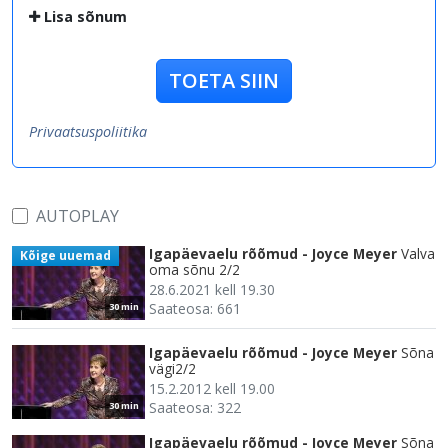
Lisa sõnum
TOETA SIIN
Privaatsuspoliitika
AUTOPLAY
Igapäevaelu rõõmud - Joyce Meyer
Valva
Kõige uuemad
oma sõnu 2/2
28.6.2021 kell 19.30
Saateosa: 661
30 min
Igapäevaelu rõõmud - Joyce Meyer
Sõna
vägi2/2
15.2.2012 kell 19.00
Saateosa: 322
30 min
Igapäevaelu rõõmud - Joyce Meyer
Sõna