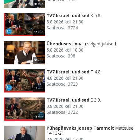
30 min
TV7 Iisraeli uudised
K 5.8.
5.8.2026 kell 21.30
Saateosa: 3724
15 min
Ühenduses
Jumala selged juhised
5.8.2026 kell 18.30
Saateosa: 398
30 min
TV7 Iisraeli uudised
T 4.8.
4.8.2026 kell 21.30
Saateosa: 3723
15 min
TV7 Iisraeli uudised
E 3.8.
3.8.2026 kell 21.30
Saateosa: 3722
15 min
Pühapäevaks Joosep Tammolt
Matteuse
14:13-21
2.8.2026 kell 17.30