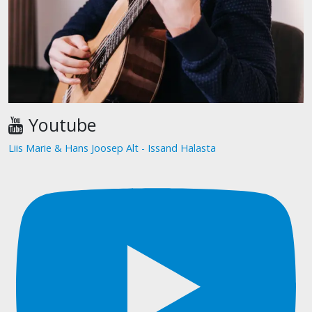
Youtube
Liis Marie & Hans Joosep Alt - Issand Halasta