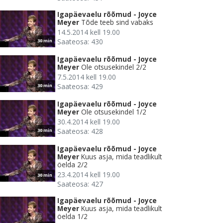
Igapäevaelu rõõmud - Joyce
Meyer
Tõde teeb sind vabaks
14.5.2014 kell 19.00
Saateosa: 430
30 min
Igapäevaelu rõõmud - Joyce
Meyer
Ole otsusekindel 2/2
7.5.2014 kell 19.00
Saateosa: 429
30 min
Igapäevaelu rõõmud - Joyce
Meyer
Ole otsusekindel 1/2
30.4.2014 kell 19.00
Saateosa: 428
30 min
Igapäevaelu rõõmud - Joyce
Meyer
Kuus asja, mida teadlikult
öelda 2/2
23.4.2014 kell 19.00
30 min
Saateosa: 427
Igapäevaelu rõõmud - Joyce
Meyer
Kuus asja, mida teadlikult
öelda 1/2