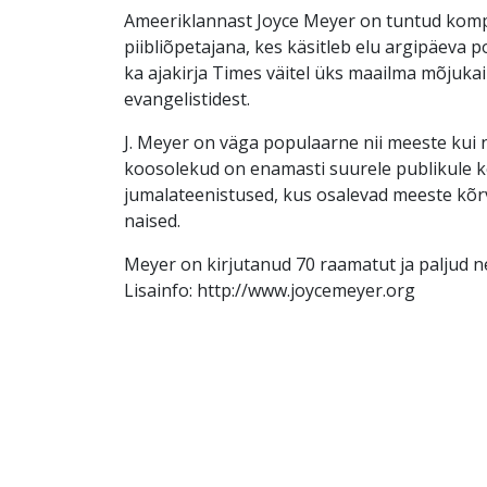
Ameeriklannast Joyce Meyer on tuntud kom
piibliõpetajana, kes käsitleb elu argipäeva p
ka ajakirja Times väitel üks maailma mõjuka
evangelistidest.
J. Meyer on väga populaarne nii meeste kui 
koosolekud on enamasti suurele publikule k
jumalateenistused, kus osalevad meeste kõr
naised.
Meyer on kirjutanud 70 raamatut ja paljud ne
Lisainfo: http://www.joycemeyer.org