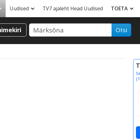
Uudised
TV7 ajaleht Head Uudised
TOETA
nimekiri
Otsi
T
S
(
1