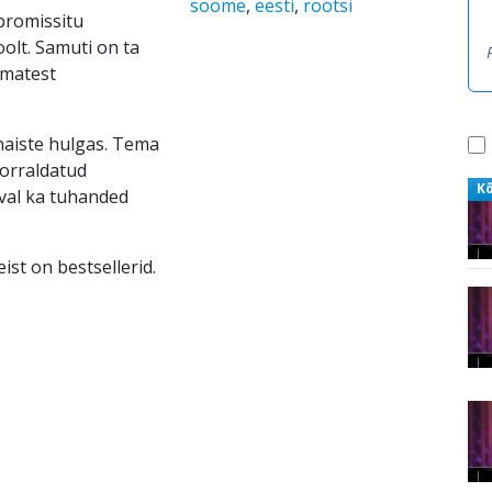
soome
,
eesti
,
rootsi
promissitu
oolt. Samuti on ta
imatest
naiste hulgas. Tema
orraldatud
K
val ka tuhanded
ist on bestsellerid.