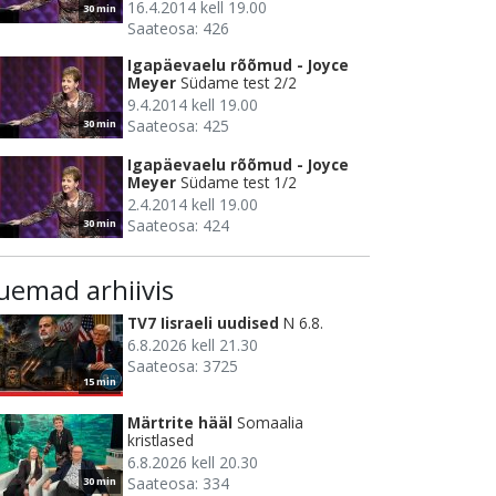
16.4.2014 kell 19.00
30 min
Saateosa: 426
Igapäevaelu rõõmud - Joyce
Meyer
Südame test 2/2
9.4.2014 kell 19.00
Saateosa: 425
30 min
Igapäevaelu rõõmud - Joyce
Meyer
Südame test 1/2
2.4.2014 kell 19.00
Saateosa: 424
30 min
uemad arhiivis
TV7 Iisraeli uudised
N 6.8.
6.8.2026 kell 21.30
Saateosa: 3725
15 min
Märtrite hääl
Somaalia
kristlased
6.8.2026 kell 20.30
Saateosa: 334
30 min