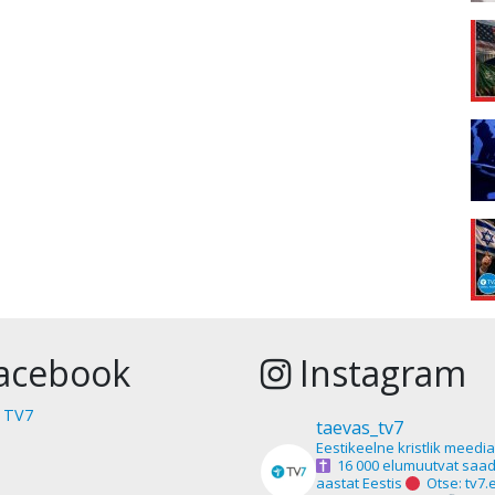
acebook
Instagram
 TV7
taevas_tv7
Eestikeelne kristlik meedi
16 000 elumuutvat saad
aastat Eestis
Otse: tv7.