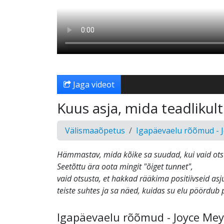
Jaga videot
Kuus asja, mida teadlikult
Välismaaõpetus
Igapäevaelu rõõmud - 
Hämmastav, mida kõike sa suudad, kui vaid ots
Seetõttu ära oota mingit "õiget tunnet",
vaid otsusta, et hakkad rääkima positiivseid asju
teiste suhtes ja sa näed, kuidas su elu pöördub
Igapäevaelu rõõmud - Joyce Mey