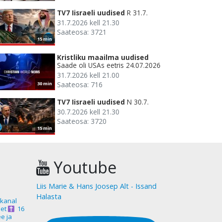
TV7 Iisraeli uudised
R 31.7.
31.7.2026 kell 21.30
Saateosa: 3721
15 min
Kristliku maailma uudised
Saade oli USAs eetris 24.07.2026
31.7.2026 kell 21.00
Saateosa: 716
30 min
TV7 Iisraeli uudised
N 30.7.
30.7.2026 kell 21.30
Saateosa: 3720
15 min
Youtube
Liis Marie & Hans Joosep Alt - Issand
Halasta
akanal
et
16
ee ja