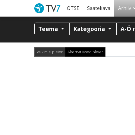
OTSE
Saatekava
Arhiiv
Teema
Kategooria
A-Ö 
Vaikimisi pleier
Alternatiivsed pleier