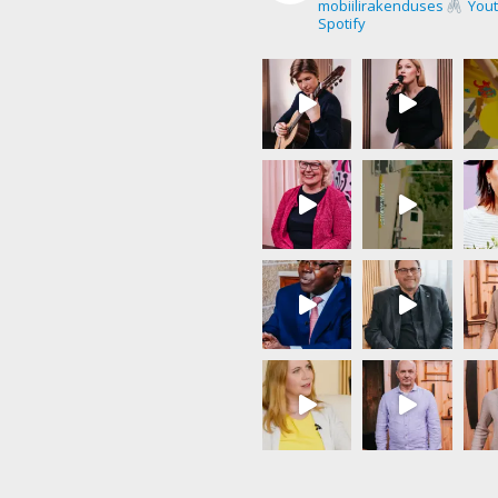
mobiilirakenduses
Yout
Spotify
Load More...