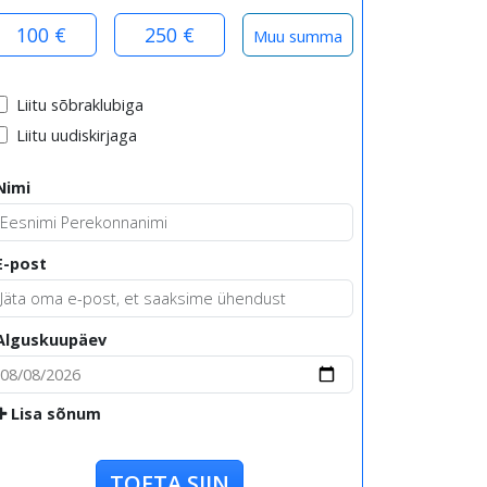
100 €
250 €
Liitu sõbraklubiga
Liitu uudiskirjaga
Nimi
E-post
Alguskuupäev
Lisa sõnum
TOETA SIIN