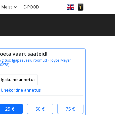
Meist
E-POOD
oeta väärt saateid!
elgitus:
Igapäevaelu rõõmud - Joyce Meyer
0278
)
Igakuine annetus
Ühekordne annetus
25 €
50 €
75 €