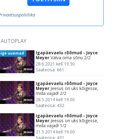
Privaatsuspoliitika
AUTOPLAY
Igapäevaelu rõõmud - Joyce
õige uuemad
Meyer
Valva oma sõnu 2/2
28.6.2021 kell 19.30
Saateosa: 661
30 min
Igapäevaelu rõõmud - Joyce
Meyer
Jeesus on uks kõigesse,
mida vajad! 2/2
28.5.2014 kell 19.00
30 min
Saateosa: 432
Igapäevaelu rõõmud - Joyce
Meyer
Jeesus on uks kõigesse,
mida vajad! 1/2
21.5.2014 kell 19.00
30 min
Saateosa: 431