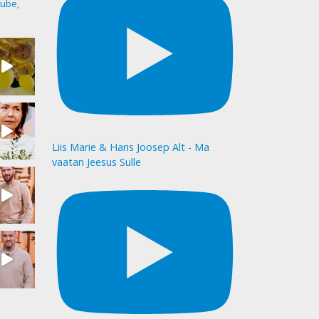
ube,
Liis Marie & Hans Joosep Alt - Ma
vaatan Jeesus Sulle