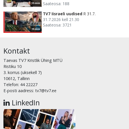
Saateosa: 188
15 min
TV7 Iisraeli uudised
R 31.7.
31.7.2026 kell 21.30
Saateosa: 3721
15 min
Kontakt
Taevas TV7 Kristlik Ühing MTÜ
Ristiku 10
3. korrus (uksekell 7)
10612, Tallinn
Telefon: 44 22227
E-posti aadress: tv7@tv7.ee
LinkedIn