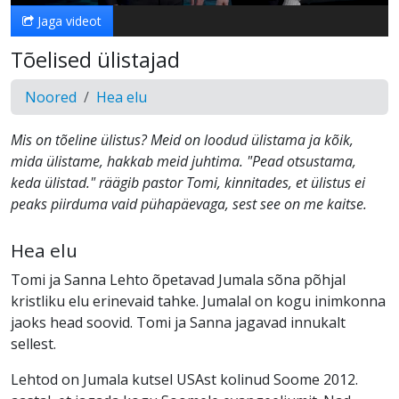
Jaga videot
Tõelised ülistajad
Noored
Hea elu
Mis on tõeline ülistus? Meid on loodud ülistama ja kõik,
mida ülistame, hakkab meid juhtima. "Pead otsustama,
keda ülistad." räägib pastor Tomi, kinnitades, et ülistus ei
peaks piirduma vaid pühapäevaga, sest see on me kaitse.
Hea elu
Tomi ja Sanna Lehto õpetavad Jumala sõna põhjal
kristliku elu erinevaid tahke. Jumalal on kogu inimkonna
jaoks head soovid. Tomi ja Sanna jagavad innukalt
sellest.
Lehtod on Jumala kutsel USAst kolinud Soome 2012.