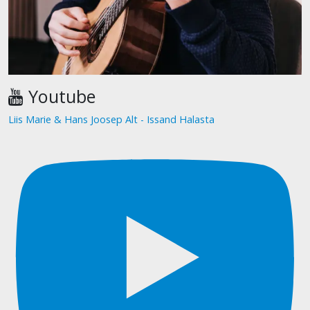
Youtube
Liis Marie & Hans Joosep Alt - Issand Halasta