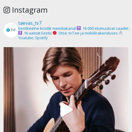
Instagram
taevas_tv7
Eestikeelne kristlik meediakanal
16 000 elumuutvat saadet
16 aastat Eestis
Otse: tv7.ee ja mobiilirakenduses
Youtube, Spotify