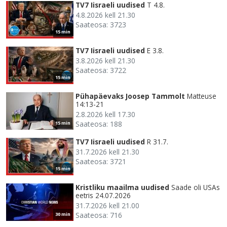
TV7 Iisraeli uudised
T 4.8.
4.8.2026 kell 21.30
Saateosa: 3723
15 min
TV7 Iisraeli uudised
E 3.8.
3.8.2026 kell 21.30
Saateosa: 3722
15 min
Pühapäevaks Joosep Tammolt
Matteuse
14:13-21
2.8.2026 kell 17.30
Saateosa: 188
15 min
TV7 Iisraeli uudised
R 31.7.
31.7.2026 kell 21.30
Saateosa: 3721
15 min
Kristliku maailma uudised
Saade oli USAs
eetris 24.07.2026
31.7.2026 kell 21.00
Saateosa: 716
30 min