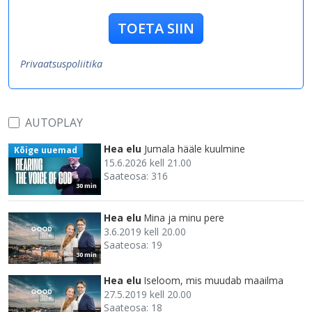
TOETA SIIN
Privaatsuspoliitika
AUTOPLAY
Hea elu
Jumala hääle kuulmine
Kõige uuemad
15.6.2026 kell 21.00
Saateosa: 316
30 min
Hea elu
Mina ja minu pere
3.6.2019 kell 20.00
Saateosa: 19
30 min
Hea elu
Iseloom, mis muudab maailma
27.5.2019 kell 20.00
Saateosa: 18