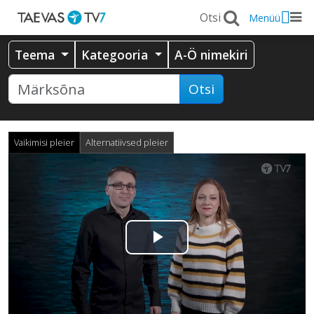
Menüü
Teema
Kategooria
A-Ö nimekiri
Otsi
Vaikimisi pleier
Alternatiivsed pleier
Esita
video