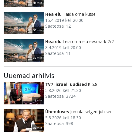
30 min
Hea elu
Täida oma kutse
15.4.2019 kell 20.00
Saateosa: 12
30 min
Hea elu
Leia oma elu eesmärk 2/2
8.4.2019 kell 20.00
Saateosa: 11
30 min
Uuemad arhiivis
TV7 Iisraeli uudised
K 5.8.
5.8.2026 kell 21.30
Saateosa: 3724
15 min
Ühenduses
Jumala selged juhised
5.8.2026 kell 18.30
Saateosa: 398
30 min