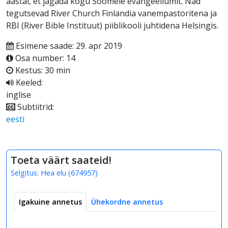
aastal, et jagada kogu Soomele evangeeliumit. Nad
tegutsevad River Church Finlandia vanempastoritena ja
RBI (River Bible Instituut) piiblikooli juhtidena Helsingis.
Esimene saade: 29. apr 2019
Osa number: 14
Kestus: 30 min
Keeled:
inglise
Subtiitrid:
eesti
Toeta väärt saateid!
Selgitus:
Hea elu
(
674957
)
Igakuine annetus
Ühekordne annetus