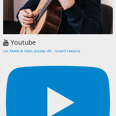
Youtube
Liis Marie & Hans Joosep Alt - Issand Halasta