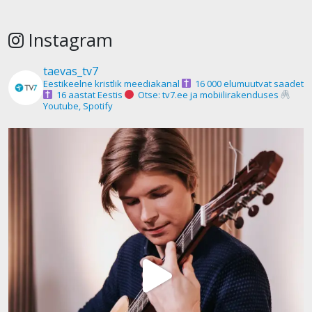
Instagram
taevas_tv7
Eestikeelne kristlik meediakanal
16 000 elumuutvat saadet
16 aastat Eestis
Otse: tv7.ee ja mobiilirakenduses
Youtube, Spotify