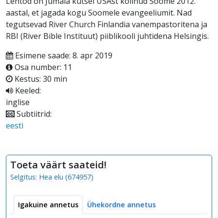
Lehtod on Jumala kutsel USAst kolinud Soome 2012.
aastal, et jagada kogu Soomele evangeeliumit. Nad
tegutsevad River Church Finlandia vanempastoritena ja
RBI (River Bible Instituut) piiblikooli juhtidena Helsingis.
Esimene saade: 8. apr 2019
Osa number: 11
Kestus: 30 min
Keeled:
inglise
Subtiitrid:
eesti
Toeta väärt saateid!
Selgitus:
Hea elu
(
674957
)
Igakuine annetus
Ühekordne annetus