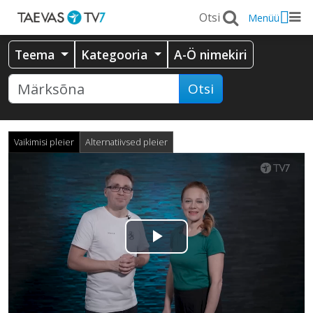
Menüü
Teema
Kategooria
A-Ö nimekiri
Otsi
Vaikimisi pleier
Alternatiivsed pleier
Esita
video