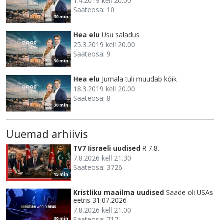
1.4.2019 kell 20.00
Saateosa: 10
30 min
Hea elu
Usu saladus
25.3.2019 kell 20.00
Saateosa: 9
30 min
Hea elu
Jumala tuli muudab kõik
18.3.2019 kell 20.00
Saateosa: 8
30 min
Uuemad arhiivis
TV7 Iisraeli uudised
R 7.8.
7.8.2026 kell 21.30
Saateosa: 3726
15 min
Kristliku maailma uudised
Saade oli USAs
eetris 31.07.2026
7.8.2026 kell 21.00
Saateosa: 717
30 min