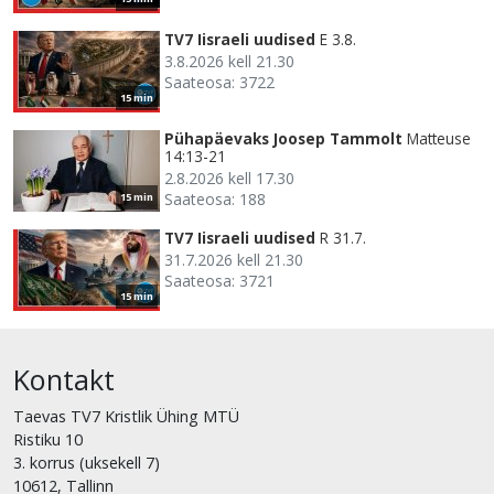
TV7 Iisraeli uudised
E 3.8.
3.8.2026 kell 21.30
Saateosa: 3722
15 min
Pühapäevaks Joosep Tammolt
Matteuse
14:13-21
2.8.2026 kell 17.30
Saateosa: 188
15 min
TV7 Iisraeli uudised
R 31.7.
31.7.2026 kell 21.30
Saateosa: 3721
15 min
Kontakt
Taevas TV7 Kristlik Ühing MTÜ
Ristiku 10
3. korrus (uksekell 7)
10612, Tallinn