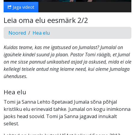
Jaga videot
Leia oma elu eesmärk 2/2
Noored
Hea elu
Kuidas teame, kas me igatsused on Jumalast? Jumalal on
igaühele kindel suund ja plaan. Pastor Tomi räägib, et Jumal
on me sisse pannud unikaalsed asjad ja oskused, mida ei ole
kellelegi teisele antud ning leiame need, kui oleme Jumalaga
ühenduses.
Hea elu
Tomi ja Sanna Lehto õpetavad Jumala sõna põhjal
kristliku elu erinevaid tahke. Jumalal on kogu inimkonna
jaoks head soovid. Tomi ja Sanna jagavad innukalt
sellest.