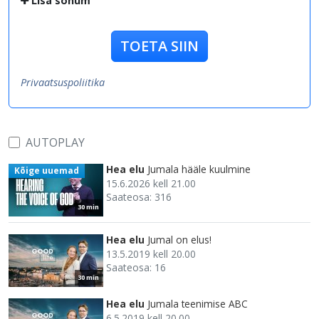
Lisa sõnum
TOETA SIIN
Privaatsuspoliitika
AUTOPLAY
Hea elu
Jumala hääle kuulmine
Kõige uuemad
15.6.2026 kell 21.00
Saateosa: 316
30 min
Hea elu
Jumal on elus!
13.5.2019 kell 20.00
Saateosa: 16
30 min
Hea elu
Jumala teenimise ABC
6.5.2019 kell 20.00