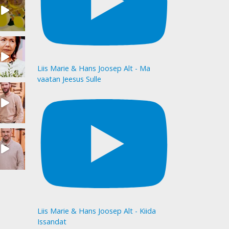
Liis Marie & Hans Joosep Alt - Ma
vaatan Jeesus Sulle
Liis Marie & Hans Joosep Alt - Kiida
Issandat