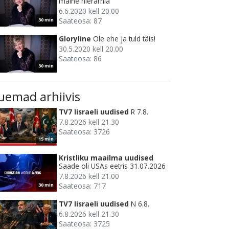
maine hierarhia
6.6.2020 kell 20.00
Saateosa: 87
30 min
Gloryline
Ole ehe ja tuld täis!
30.5.2020 kell 20.00
Saateosa: 86
30 min
uemad arhiivis
TV7 Iisraeli uudised
R 7.8.
7.8.2026 kell 21.30
Saateosa: 3726
15 min
Kristliku maailma uudised
Saade oli USAs eetris 31.07.2026
7.8.2026 kell 21.00
Saateosa: 717
30 min
TV7 Iisraeli uudised
N 6.8.
6.8.2026 kell 21.30
Saateosa: 3725