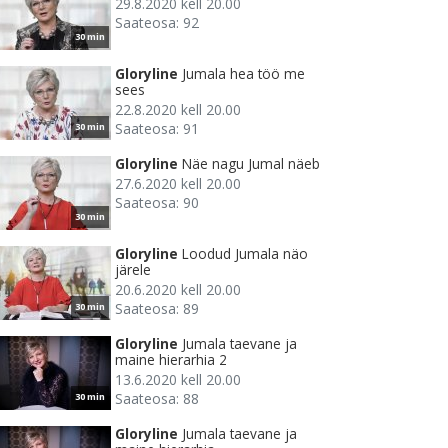
29.8.2020 kell 20.00
Saateosa: 92
30 min
Gloryline
Jumala hea töö me
sees
22.8.2020 kell 20.00
Saateosa: 91
30 min
Gloryline
Näe nagu Jumal näeb
27.6.2020 kell 20.00
Saateosa: 90
30 min
Gloryline
Loodud Jumala näo
järele
20.6.2020 kell 20.00
Saateosa: 89
30 min
Gloryline
Jumala taevane ja
maine hierarhia 2
13.6.2020 kell 20.00
Saateosa: 88
30 min
Gloryline
Jumala taevane ja