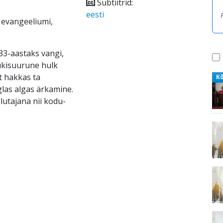
Subtiitrid:
eesti
 evangeeliumi,
33-aastaks vangi,
ükisuurune hulk
t hakkas ta
K
las algas ärkamine.
utajana nii kodu-