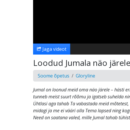
Jaga videot
Loodud Jumala näo järel
Soome õpetus
Gloryline
Jumal on loonud meid oma näo järele – hästi eril
tunneb meist suurt rõõmu ja igatseb suhelda ni
Ühtlasi aga tahab Ta vabastada meid mõtetest, 
midagi ja me ei vääri olla Tema lapsed ning k
Need on saatana valed, mille Jumal tahab tühis