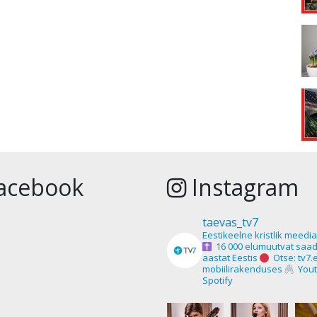
acebook
Instagram
taevas_tv7
Eestikeelne kristlik meedi
16 000 elumuutvat saad
aastat Eestis
Otse: tv7.
mobiilirakenduses
Yout
Spotify