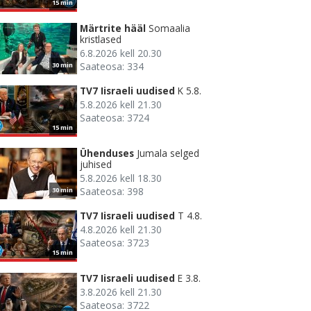
15 min
Märtrite hääl
Somaalia
kristlased
6.8.2026 kell 20.30
Saateosa: 334
30 min
TV7 Iisraeli uudised
K 5.8.
5.8.2026 kell 21.30
Saateosa: 3724
15 min
Ühenduses
Jumala selged
juhised
5.8.2026 kell 18.30
Saateosa: 398
30 min
TV7 Iisraeli uudised
T 4.8.
4.8.2026 kell 21.30
Saateosa: 3723
15 min
TV7 Iisraeli uudised
E 3.8.
3.8.2026 kell 21.30
Saateosa: 3722