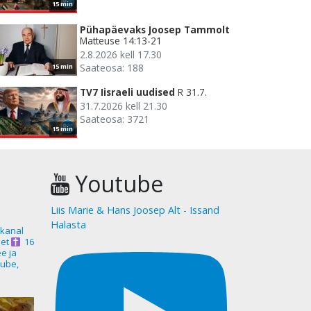
15 min
Pühapäevaks Joosep Tammolt
Matteuse 14:13-21
2.8.2026 kell 17.30
Saateosa: 188
15 min
TV7 Iisraeli uudised
R 31.7.
31.7.2026 kell 21.30
Saateosa: 3721
15 min
Youtube
Liis Marie & Hans Joosep Alt - Issand
Halasta
akanal
et
16
ee ja
ube,