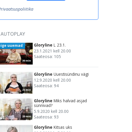
Privaatsuspoliitika
AUTOPLAY
Gloryline
L 23.1.
õige uuemad
23.1.2021 kell 20.00
Saateosa: 105
30 min
Gloryline
Uuestisündinu vägi
12.9.2020 kell 20.00
Saateosa: 94
25 min
Gloryline
Miks halvad asjad
sünnivad?
5.9.2020 kell 20.00
Saateosa: 93
20 min
Gloryline
Kitsas uks