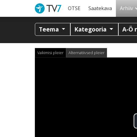
OTSE
Saatekava
Arhiiv
Teema
Kategooria
A-Ö 
Vaikimisi pleier
Alternatiivsed pleier