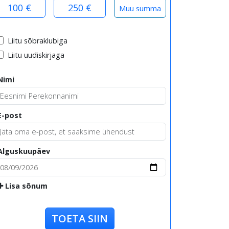
100 €
250 €
Liitu sõbraklubiga
Liitu uudiskirjaga
Nimi
E-post
Alguskuupäev
Lisa sõnum
TOETA SIIN