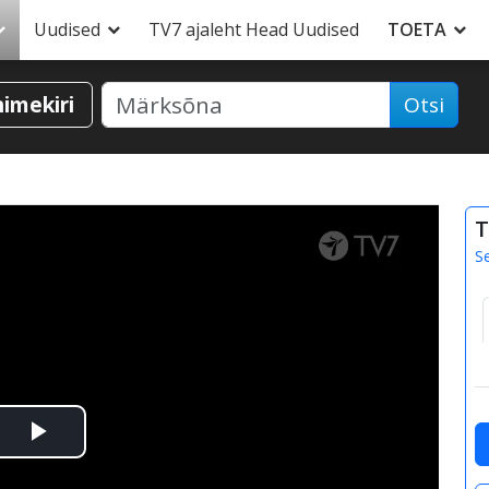
Uudised
TV7 ajaleht Head Uudised
TOETA
nimekiri
Otsi
T
S
Esita