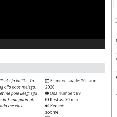
video
e
iseks ja kalliks. Ta
Esimene saade: 20. juuni
ng olla koos meiega.
2020
et me pole keegi ega
Osa number: 89
ogeda Tema parimat.
Kestus: 30 min
tada me elus.
Keeled:
soome