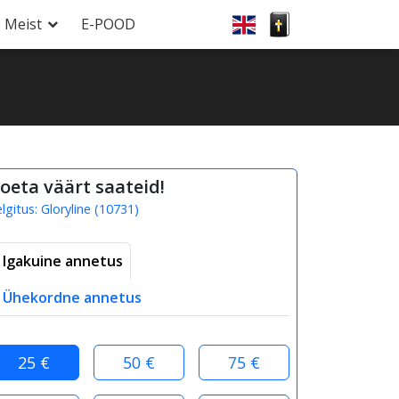
Meist
E-POOD
oeta väärt saateid!
elgitus:
Gloryline
(
10731
)
Igakuine annetus
Ühekordne annetus
25 €
50 €
75 €