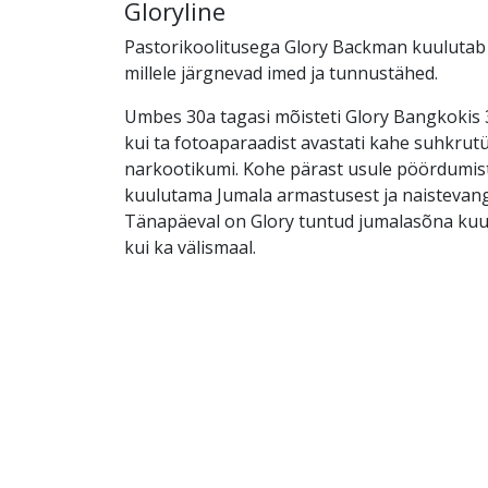
Gloryline
Pastorikoolitusega Glory Backman kuulutab
millele järgnevad imed ja tunnustähed.
Umbes 30a tagasi mõisteti Glory Bangkokis 
kui ta fotoaparaadist avastati kahe suhkrut
narkootikumi. Kohe pärast usule pöördumis
kuulutama Jumala armastusest ja naistevang
Tänapäeval on Glory tuntud jumalasõna kuul
kui ka välismaal.