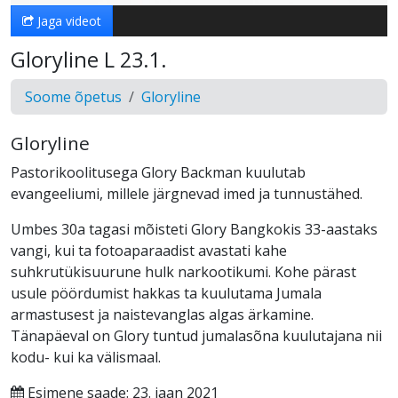
Jaga videot
Gloryline L 23.1.
Soome õpetus
Gloryline
Gloryline
Pastorikoolitusega Glory Backman kuulutab
evangeeliumi, millele järgnevad imed ja tunnustähed.
Umbes 30a tagasi mõisteti Glory Bangkokis 33-aastaks
vangi, kui ta fotoaparaadist avastati kahe
suhkrutükisuurune hulk narkootikumi. Kohe pärast
usule pöördumist hakkas ta kuulutama Jumala
armastusest ja naistevanglas algas ärkamine.
Tänapäeval on Glory tuntud jumalasõna kuulutajana nii
kodu- kui ka välismaal.
Esimene saade: 23. jaan 2021