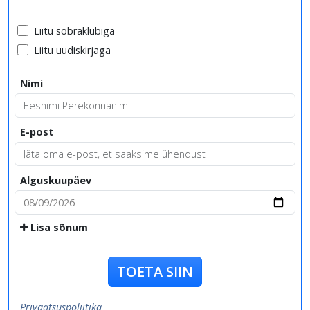
Liitu sõbraklubiga
Liitu uudiskirjaga
Nimi
E-post
Alguskuupäev
Lisa sõnum
TOETA SIIN
Privaatsuspoliitika