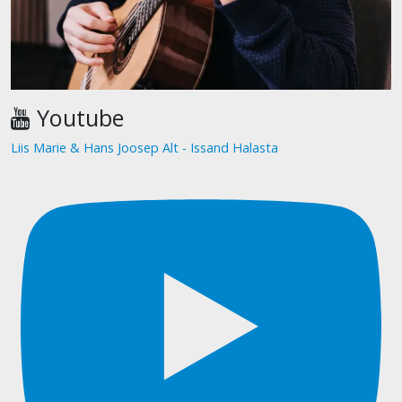
Youtube
Liis Marie & Hans Joosep Alt - Issand Halasta