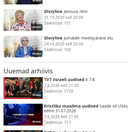
30 min
Gloryline
Jeesuse nimi
31.10.2020 kell 20.00
Saateosa: 101
30 min
Gloryline
Jumalale meelepärane elu
24.10.2020 kell 20.00
Saateosa: 100
30 min
Uuemad arhiivis
TV7 Iisraeli uudised
R 7.8.
7.8.2026 kell 21.30
Saateosa: 3726
15 min
Kristliku maailma uudised
Saade oli USAs
eetris 31.07.2026
7.8.2026 kell 21.00
Saateosa: 717
30 min