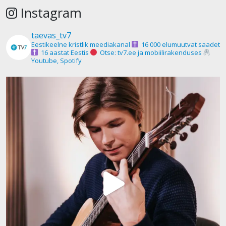
Instagram
taevas_tv7
Eestikeelne kristlik meediakanal
16 000 elumuutvat saadet
16 aastat Eestis
Otse: tv7.ee ja mobiilirakenduses
Youtube, Spotify