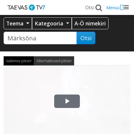
Menüü
Teema
Kategooria
A-Ö nimekiri
Otsi
Vaikimisi pleier
Alternatiivsed pleier
Esita
video