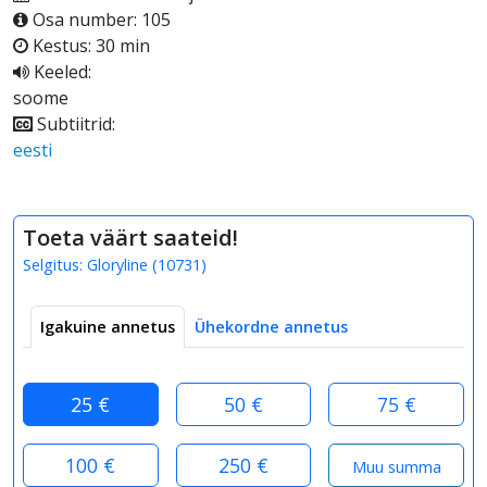
Osa number: 105
Kestus: 30 min
Keeled:
soome
Subtiitrid:
eesti
Toeta väärt saateid!
Selgitus:
Gloryline
(
10731
)
Igakuine annetus
Ühekordne annetus
25 €
50 €
75 €
100 €
250 €