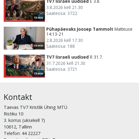
TV7 Iisraeli uudised
E 3.8.
3.8.2026 kell 21.30
Saateosa: 3722
15 min
Pühapäevaks Joosep Tammolt
Matteuse
14:13-21
2.8.2026 kell 17.30
Saateosa: 188
15 min
TV7 Iisraeli uudised
R 31.7.
31.7.2026 kell 21.30
Saateosa: 3721
15 min
Kontakt
Taevas TV7 Kristlik Ühing MTÜ
Ristiku 10
3. korrus (uksekell 7)
10612, Tallinn
Telefon: 44 22227