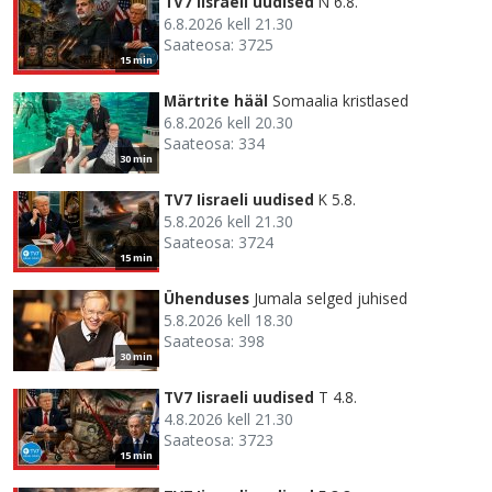
TV7 Iisraeli uudised
N 6.8.
6.8.2026 kell 21.30
Saateosa: 3725
15 min
Märtrite hääl
Somaalia kristlased
6.8.2026 kell 20.30
Saateosa: 334
30 min
TV7 Iisraeli uudised
K 5.8.
5.8.2026 kell 21.30
Saateosa: 3724
15 min
Ühenduses
Jumala selged juhised
5.8.2026 kell 18.30
Saateosa: 398
30 min
TV7 Iisraeli uudised
T 4.8.
4.8.2026 kell 21.30
Saateosa: 3723
15 min