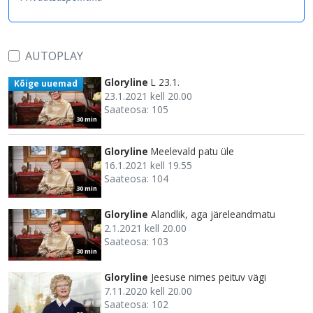
AUTOPLAY
Gloryline
L 23.1.
Kõige uuemad
23.1.2021 kell 20.00
Saateosa: 105
30 min
Gloryline
Meelevald patu üle
16.1.2021 kell 19.55
Saateosa: 104
30 min
Gloryline
Alandlik, aga järeleandmatu
2.1.2021 kell 20.00
Saateosa: 103
30 min
Gloryline
Jeesuse nimes peituv vägi
7.11.2020 kell 20.00
Saateosa: 102