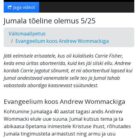
Jaga videot
Jumala tõeline olemus 5/25
Välismaaõpetus
Evangeelium koos Andrew Wommackiga
Jätk eelmisele erisaatele, kus oli külaliseks Carrie Fisher,
keda ema üritas aborteerida, kuid kes jäi siiski ellu. Andrew
kordab Carrie jagatut sõnumit, et nii aborteeritud lapsed kui
Jumal andestavad vanematele selle teo ja Jumal tahab
vabastada abordiga kaasnevast süütundest.
Evangeelium koos Andrew Wommackiga
Kohtumine Jumalaga 40 aastat tagasi andis Andrew
Wommacki elule uue suuna. Jumal kutsus tema ja ta
abikaasa õpetama inimestele Kristuse ihust, rõhutades
Jumala tingimusteta armastust ning armu ja usu