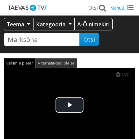
Menüü
Teema
Kategooria
A-Ö nimekiri
Otsi
Vaikimisi pleier
Alternatiivsed pleier
Esita
video