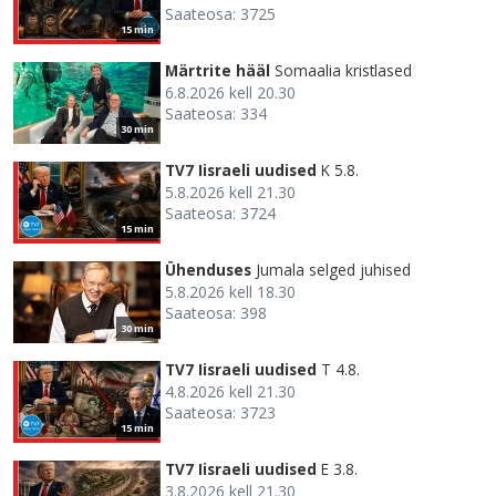
Saateosa: 3725
15 min
Märtrite hääl
Somaalia kristlased
6.8.2026 kell 20.30
Saateosa: 334
30 min
TV7 Iisraeli uudised
K 5.8.
5.8.2026 kell 21.30
Saateosa: 3724
15 min
Ühenduses
Jumala selged juhised
5.8.2026 kell 18.30
Saateosa: 398
30 min
TV7 Iisraeli uudised
T 4.8.
4.8.2026 kell 21.30
Saateosa: 3723
15 min
TV7 Iisraeli uudised
E 3.8.
3.8.2026 kell 21.30