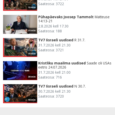
Saateosa: 3722
15 min
Pühapäevaks Joosep Tammolt
Matteuse
14:13-21
2.8.2026 kell 17.30
Saateosa: 188
15 min
TV7 Iisraeli uudised
R 31.7.
31.7.2026 kell 21.30
Saateosa: 3721
15 min
Kristliku maailma uudised
Saade oli USAs
eetris 24.07.2026
31.7.2026 kell 21.00
Saateosa: 716
30 min
TV7 Iisraeli uudised
N 30.7.
30.7.2026 kell 21.30
Saateosa: 3720
15 min