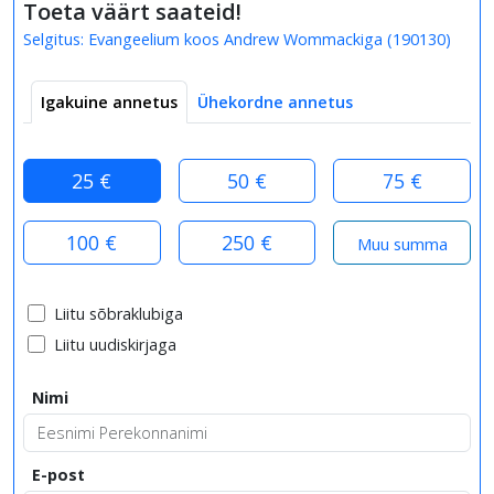
Toeta väärt saateid!
Selgitus:
Evangeelium koos Andrew Wommackiga
(
190130
)
Igakuine annetus
Ühekordne annetus
25 €
50 €
75 €
100 €
250 €
Liitu sõbraklubiga
Liitu uudiskirjaga
Nimi
E-post