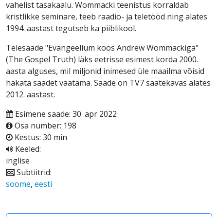
vahelist tasakaalu. Wommacki teenistus korraldab
kristlikke seminare, teeb raadio- ja teletööd ning alates
1994. aastast tegutseb ka piiblikool.
Telesaade "Evangeelium koos Andrew Wommackiga"
(The Gospel Truth) läks eetrisse esimest korda 2000.
aasta alguses, mil miljonid inimesed üle maailma võisid
hakata saadet vaatama. Saade on TV7 saatekavas alates
2012. aastast.
Esimene saade: 30. apr 2022
Osa number: 198
Kestus: 30 min
Keeled:
inglise
Subtiitrid:
soome
,
eesti