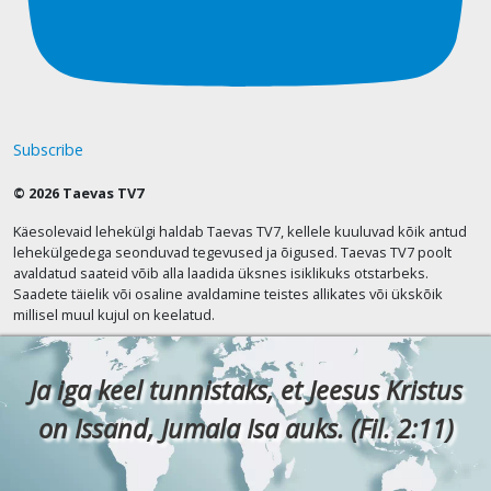
Subscribe
© 2026 Taevas TV7
Käesolevaid lehekülgi haldab Taevas TV7, kellele kuuluvad kõik antud
lehekülgedega seonduvad tegevused ja õigused. Taevas TV7 poolt
avaldatud saateid võib alla laadida üksnes isiklikuks otstarbeks.
Saadete täielik või osaline avaldamine teistes allikates või ükskõik
millisel muul kujul on keelatud.
Ja iga keel tunnistaks, et Jeesus Kristus
on Issand, Jumala Isa auks. (Fil. 2:11)