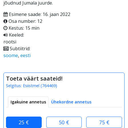
jõudnud Jumala juurde.
Esimene saade: 16. jaan 2022
Osa number: 12
Kestus: 15 min
Keeled:
rootsi
Subtiitrid:
soome
,
eesti
Toeta väärt saateid!
Selgitus:
Esiistmel
(
764469
)
Igakuine annetus
Ühekordne annetus
25 €
50 €
75 €