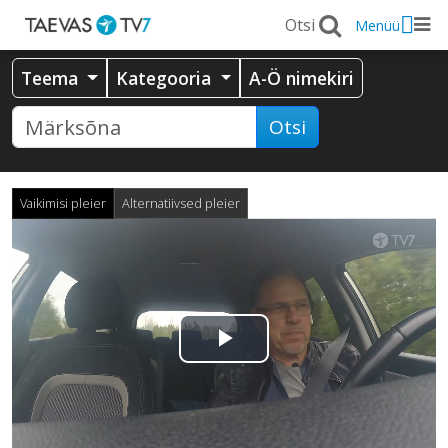
Menüü
Teema
Kategooria
A-Ö nimekiri
Otsi
Vaikimisi pleier
Alternatiivsed pleier
Esita
video