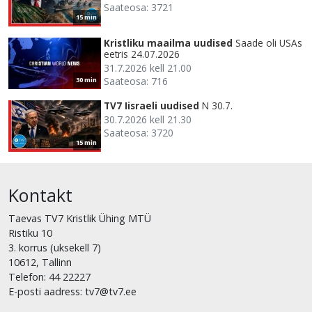
Saateosa: 3721
15 min
Kristliku maailma uudised
Saade oli USAs
eetris 24.07.2026
31.7.2026 kell 21.00
Saateosa: 716
30 min
TV7 Iisraeli uudised
N 30.7.
30.7.2026 kell 21.30
Saateosa: 3720
15 min
Kontakt
Taevas TV7 Kristlik Ühing MTÜ
Ristiku 10
3. korrus (uksekell 7)
10612, Tallinn
Telefon: 44 22227
E-posti aadress: tv7@tv7.ee