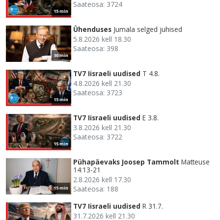
Saateosa: 3724
15 min
Ühenduses
Jumala selged juhised
5.8.2026 kell 18.30
Saateosa: 398
30 min
TV7 Iisraeli uudised
T 4.8.
4.8.2026 kell 21.30
Saateosa: 3723
15 min
TV7 Iisraeli uudised
E 3.8.
3.8.2026 kell 21.30
Saateosa: 3722
15 min
Pühapäevaks Joosep Tammolt
Matteuse
14:13-21
2.8.2026 kell 17.30
Saateosa: 188
15 min
TV7 Iisraeli uudised
R 31.7.
31.7.2026 kell 21.30