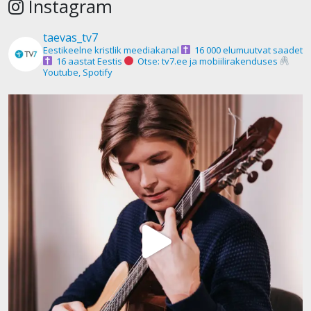
Instagram
taevas_tv7
Eestikeelne kristlik meediakanal
16 000 elumuutvat saadet
16 aastat Eestis
Otse: tv7.ee ja mobiilirakenduses
Youtube, Spotify