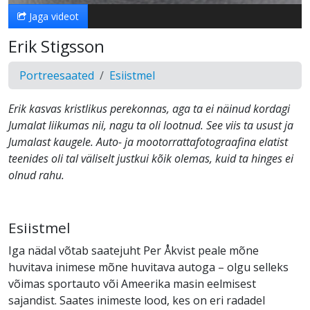
Jaga videot
Erik Stigsson
Portreesaated
Esiistmel
Erik kasvas kristlikus perekonnas, aga ta ei näinud kordagi
Jumalat liikumas nii, nagu ta oli lootnud. See viis ta usust ja
Jumalast kaugele. Auto- ja mootorrattafotograafina elatist
teenides oli tal väliselt justkui kõik olemas, kuid ta hinges ei
olnud rahu.
Esiistmel
Iga nädal võtab saatejuht Per Åkvist peale mõne
huvitava inimese mõne huvitava autoga – olgu selleks
võimas sportauto või Ameerika masin eelmisest
sajandist. Saates inimeste lood, kes on eri radadel