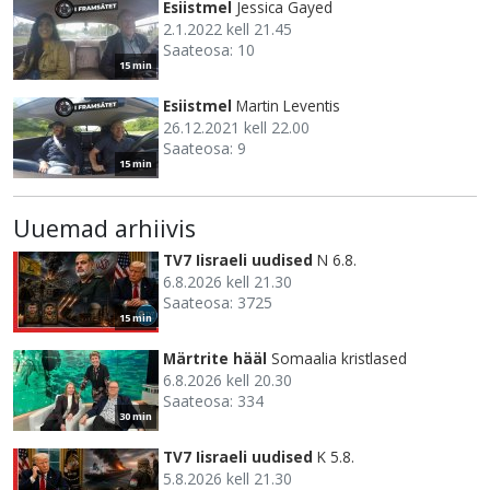
Esiistmel
Jessica Gayed
2.1.2022 kell 21.45
Saateosa: 10
15 min
Esiistmel
Martin Leventis
26.12.2021 kell 22.00
Saateosa: 9
15 min
Uuemad arhiivis
TV7 Iisraeli uudised
N 6.8.
6.8.2026 kell 21.30
Saateosa: 3725
15 min
Märtrite hääl
Somaalia kristlased
6.8.2026 kell 20.30
Saateosa: 334
30 min
TV7 Iisraeli uudised
K 5.8.
5.8.2026 kell 21.30