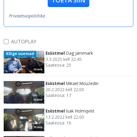
TOETA SIIN
Privaatsuspoliitika
AUTOPLAY
Esiistmel
Dag Järnmark
Kõige uuemad
3.3.2025 kell 22.45
Saateosa: 25
15 min
Esiistmel
Mikael Mouzedin
20.2.2022 kell 22.00
Saateosa: 17
15 min
Esiistmel
Isak Holmqvist
13.2.2022 kell 22.00
Saateosa: 16
15 min