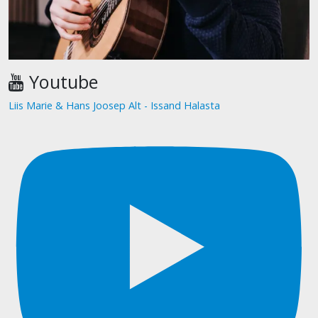
Youtube
Liis Marie & Hans Joosep Alt - Issand Halasta