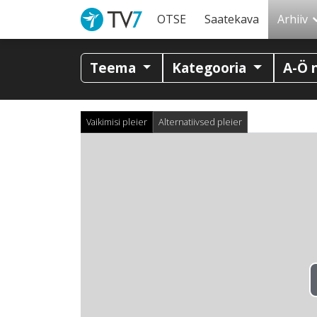
OTSE
Saatekava
Arhiiv
Teema
Kategooria
A-Ö 
Vaikimisi pleier
Alternatiivsed pleier