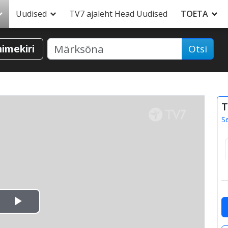
Uudised
TV7 ajaleht Head Uudised
TOETA
nimekiri
Otsi
T
S
Esita