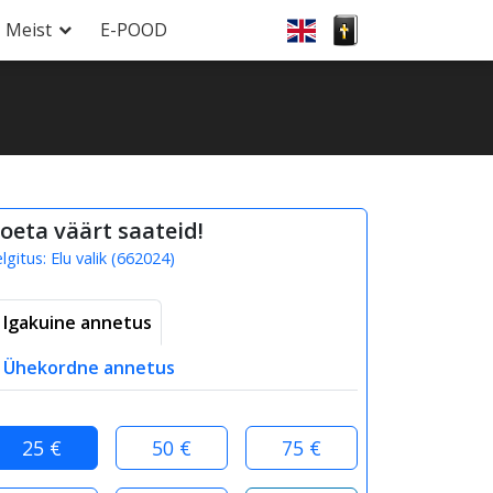
Meist
E-POOD
oeta väärt saateid!
elgitus:
Elu valik
(
662024
)
Igakuine annetus
Ühekordne annetus
25 €
50 €
75 €