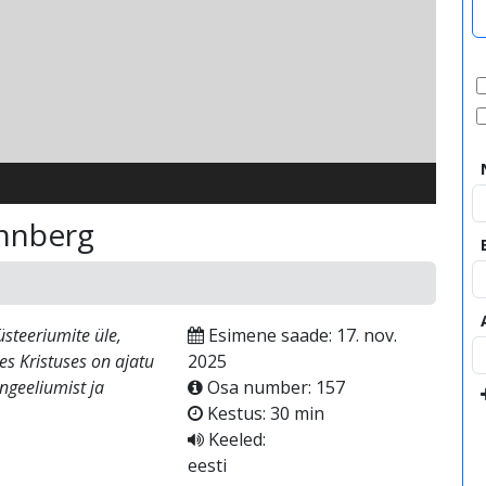
video
unnberg
steeriumite üle,
Esimene saade: 17. nov.
s Kristuses on ajatu
2025
ngeeliumist ja
Osa number: 157
Kestus: 30 min
Keeled:
eesti