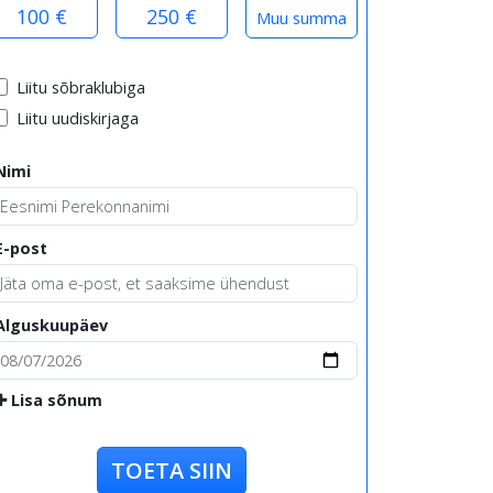
100 €
250 €
Liitu sõbraklubiga
Liitu uudiskirjaga
Nimi
E-post
Alguskuupäev
Lisa sõnum
TOETA SIIN