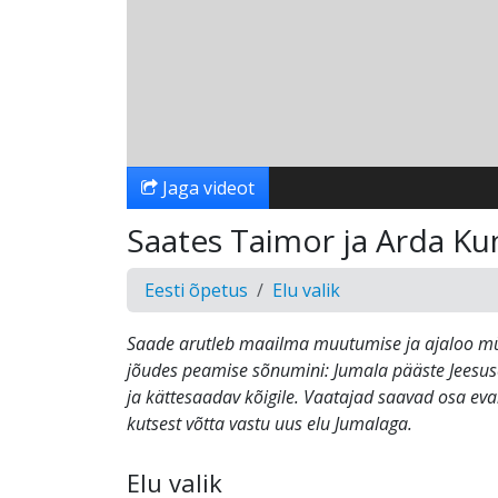
Jaga videot
Saates Taimor ja Arda K
Eesti õpetus
Elu valik
Saade arutleb maailma muutumise ja ajaloo mü
jõudes peamise sõnumini: Jumala pääste Jeesuse
ja kättesaadav kõigile. Vaatajad saavad osa eva
kutsest võtta vastu uus elu Jumalaga.
Elu valik