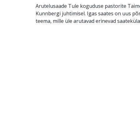
Arutelusaade Tule koguduse pastorite Taimo
Kunnbergi juhtimisel. Igas saates on uus põ
teema, mille üle arutavad erinevad saatekülal