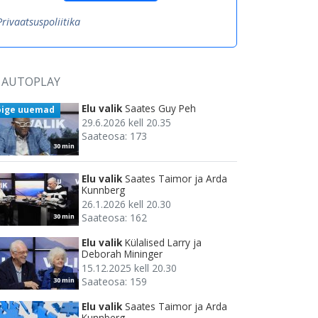
Privaatsuspoliitika
AUTOPLAY
Elu valik
Saates Guy Peh
õige uuemad
29.6.2026 kell 20.35
Saateosa: 173
30 min
Elu valik
Saates Taimor ja Arda
Kunnberg
26.1.2026 kell 20.30
Saateosa: 162
30 min
Elu valik
Külalised Larry ja
Deborah Mininger
15.12.2025 kell 20.30
Saateosa: 159
30 min
Elu valik
Saates Taimor ja Arda
Kunnberg