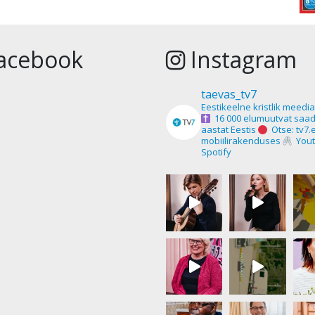
acebook
Instagram
taevas_tv7
Eestikeelne kristlik meedi
16 000 elumuutvat saad
aastat Eestis
Otse: tv7.
mobiilirakenduses
Yout
Spotify