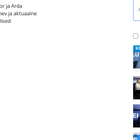
r ja Arda
nev ja aktuaalne
ised.
K