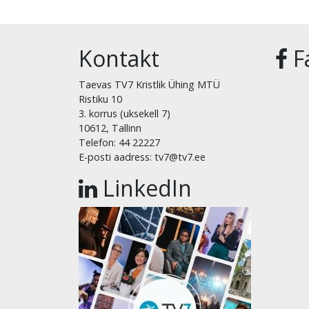
Kontakt
F
Taevas TV7 Kristlik Ühing MTÜ
Ristiku 10
3. korrus (uksekell 7)
10612, Tallinn
Telefon: 44 22227
E-posti aadress: tv7@tv7.ee
LinkedIn