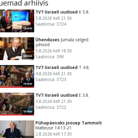
uemad arhiivis
TV7 Iisraeli uudised
K 5.8.
5.8.2026 kell 21.30
Saateosa: 3724
15 min
Ühenduses
Jumala selged
juhised
5.8.2026 kell 18.30
Saateosa: 398
30 min
TV7 Iisraeli uudised
T 4.8.
4.8.2026 kell 21.30
Saateosa: 3723
15 min
TV7 Iisraeli uudised
E 3.8.
3.8.2026 kell 21.30
Saateosa: 3722
15 min
Pühapäevaks Joosep Tammolt
Matteuse 14:13-21
2.8.2026 kell 17.30