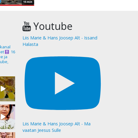
15 min
Youtube
Liis Marie & Hans Joosep Alt - Issand
Halasta
akanal
et
16
ee ja
ube,
Liis Marie & Hans Joosep Alt - Ma
vaatan Jeesus Sulle