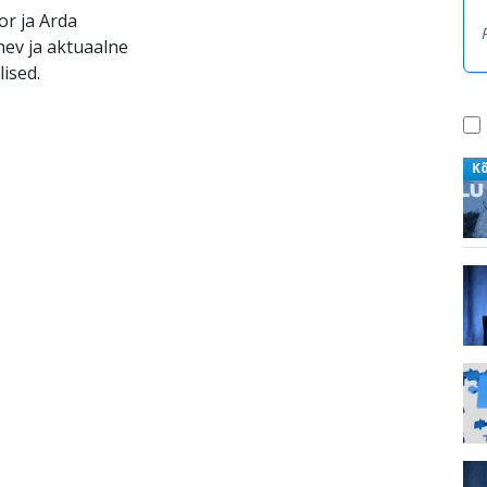
r ja Arda
nev ja aktuaalne
ised.
K