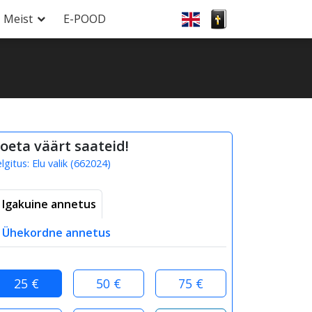
Meist
E-POOD
oeta väärt saateid!
elgitus:
Elu valik
(
662024
)
Igakuine annetus
Ühekordne annetus
25 €
50 €
75 €