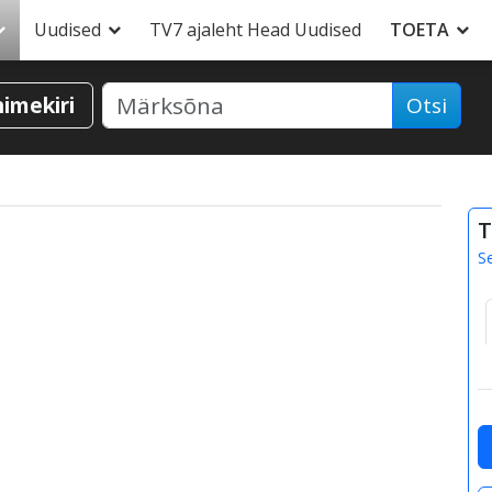
Uudised
TV7 ajaleht Head Uudised
TOETA
nimekiri
Otsi
T
S