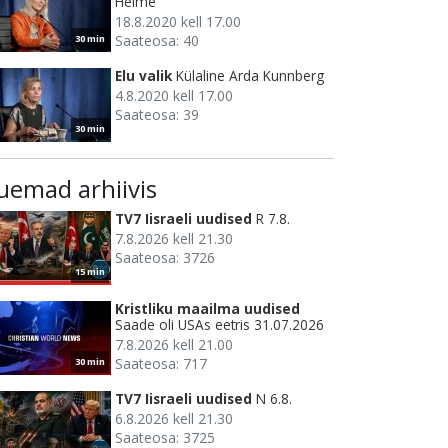
Helme
18.8.2020 kell 17.00
Saateosa: 40
30 min
Elu valik
Külaline Arda Kunnberg
4.8.2020 kell 17.00
Saateosa: 39
30 min
uemad arhiivis
TV7 Iisraeli uudised
R 7.8.
7.8.2026 kell 21.30
Saateosa: 3726
15 min
Kristliku maailma uudised
Saade oli USAs eetris 31.07.2026
7.8.2026 kell 21.00
Saateosa: 717
30 min
TV7 Iisraeli uudised
N 6.8.
6.8.2026 kell 21.30
Saateosa: 3725