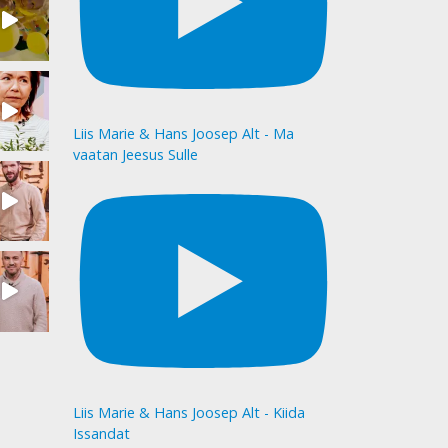
Liis Marie & Hans Joosep Alt - Ma
vaatan Jeesus Sulle
Liis Marie & Hans Joosep Alt - Kiida
Issandat