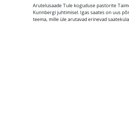
Arutelusaade Tule koguduse pastorite Taimo
Kunnbergi juhtimisel. Igas saates on uus põ
teema, mille üle arutavad erinevad saatekülal