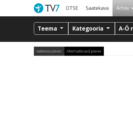
OTSE
Saatekava
Arhiiv
Teema
Kategooria
A-Ö 
Vaikimisi pleier
Alternatiivsed pleier