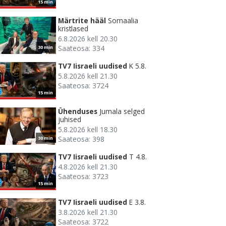
15 min
Märtrite hääl
Somaalia
kristlased
6.8.2026 kell 20.30
Saateosa: 334
30 min
TV7 Iisraeli uudised
K 5.8.
5.8.2026 kell 21.30
Saateosa: 3724
15 min
Ühenduses
Jumala selged
juhised
5.8.2026 kell 18.30
Saateosa: 398
30 min
TV7 Iisraeli uudised
T 4.8.
4.8.2026 kell 21.30
Saateosa: 3723
15 min
TV7 Iisraeli uudised
E 3.8.
3.8.2026 kell 21.30
Saateosa: 3722