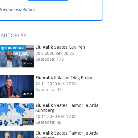
Privaatsuspoliitika
AUTOPLAY
Elu valik
Saates Guy Peh
õige uuemad
29.6.2026 kell 20.35
Saateosa: 173
30 min
Elu valik
Külaline Oleg Pronin
24.11.2020 kell 17.00
Saateosa: 47
30 min
Elu valik
Saates Taimor ja Arda
Kunnberg
10.11.2020 kell 17.00
Saateosa: 46
30 min
Elu valik
Saates Taimor ja Arda
Kunnberg