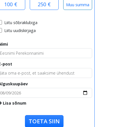
100 €
250 €
Liitu sõbraklubiga
Liitu uudiskirjaga
Nimi
E-post
Alguskuupäev
Lisa sõnum
TOETA SIIN