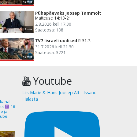
15 min
Pühapäevaks Joosep Tammolt
Matteuse 14:13-21
2.8.2026 kell 17.30
Saateosa: 188
15 min
TV7 Iisraeli uudised
R 31.7.
31.7.2026 kell 21.30
Saateosa: 3721
15 min
Youtube
Liis Marie & Hans Joosep Alt - Issand
Halasta
akanal
et
16
ee ja
ube,