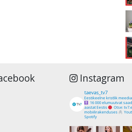
acebook
Instagram
taevas_tv7
Eestikeelne kristlik meedi
16 000 elumuutvat saad
aastat Eestis
Otse: tv7.
mobiilirakenduses
Yout
Spotify