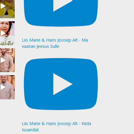
Liis Marie & Hans Joosep Alt - Ma
vaatan Jeesus Sulle
Liis Marie & Hans Joosep Alt - Kiida
Issandat