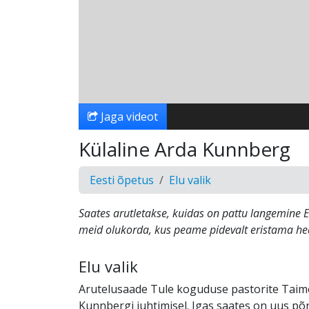
Jaga videot
Külaline Arda Kunnberg
Eesti õpetus
Elu valik
Saates arutletakse, kuidas on pattu langemine 
meid olukorda, kus peame pidevalt eristama hea
Elu valik
Arutelusaade Tule koguduse pastorite Taimo
Kunnbergi juhtimisel. Igas saates on uus põ