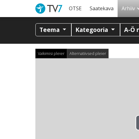
OTSE
Saatekava
Arhiiv
Teema
Kategooria
A-Ö 
Vaikimisi pleier
Alternatiivsed pleier