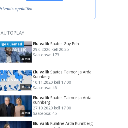
Privaatsuspoliitika
AUTOPLAY
Elu valik
Saates Guy Peh
õige uuemad
29.6.2026 kell 20.35
Saateosa: 173
30 min
Elu valik
Saates Taimor ja Arda
Kunnberg
10.11.2020 kell 17.00
Saateosa: 46
30 min
Elu valik
Saates Taimor ja Arda
Kunnberg
27.10.2020 kell 17.00
Saateosa: 45
30 min
Elu valik
Külaline Arda Kunnberg