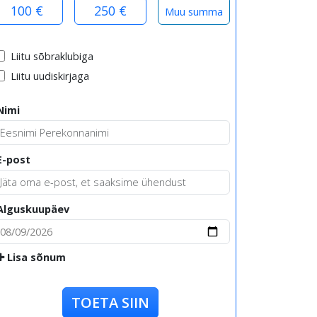
100 €
250 €
Liitu sõbraklubiga
Liitu uudiskirjaga
Nimi
E-post
Alguskuupäev
Lisa sõnum
TOETA SIIN