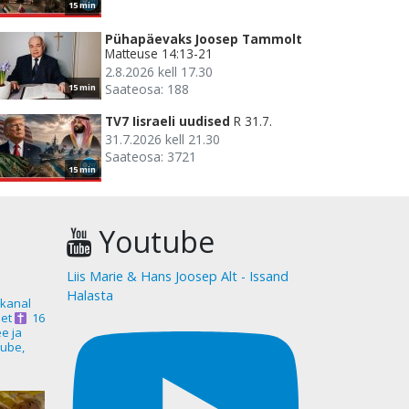
15 min
Pühapäevaks Joosep Tammolt
Matteuse 14:13-21
2.8.2026 kell 17.30
Saateosa: 188
15 min
TV7 Iisraeli uudised
R 31.7.
31.7.2026 kell 21.30
Saateosa: 3721
15 min
Youtube
Liis Marie & Hans Joosep Alt - Issand
Halasta
akanal
et
16
ee ja
ube,