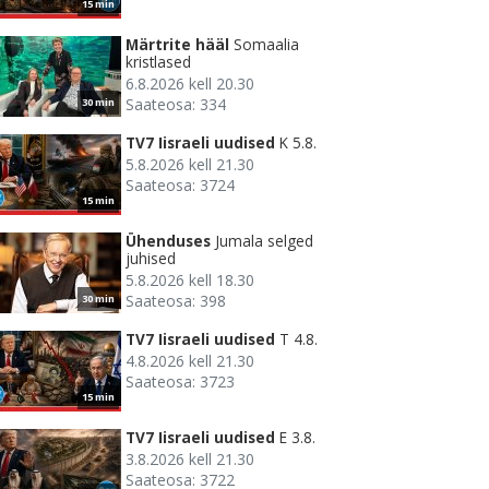
15 min
Märtrite hääl
Somaalia
kristlased
6.8.2026 kell 20.30
Saateosa: 334
30 min
TV7 Iisraeli uudised
K 5.8.
5.8.2026 kell 21.30
Saateosa: 3724
15 min
Ühenduses
Jumala selged
juhised
5.8.2026 kell 18.30
Saateosa: 398
30 min
TV7 Iisraeli uudised
T 4.8.
4.8.2026 kell 21.30
Saateosa: 3723
15 min
TV7 Iisraeli uudised
E 3.8.
3.8.2026 kell 21.30
Saateosa: 3722