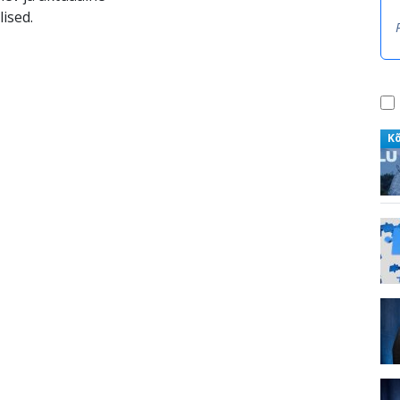
ised.
K