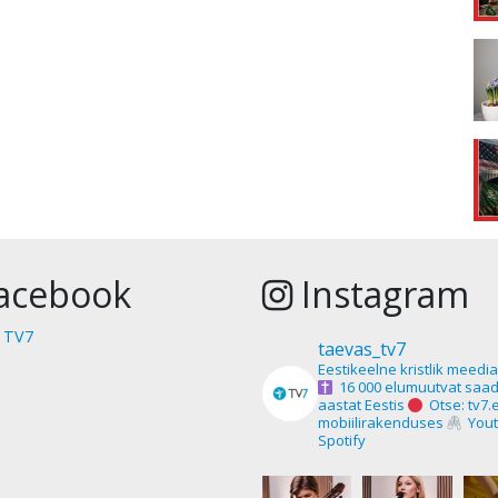
acebook
Instagram
 TV7
taevas_tv7
Eestikeelne kristlik meedi
16 000 elumuutvat saad
aastat Eestis
Otse: tv7.
mobiilirakenduses
Yout
Spotify