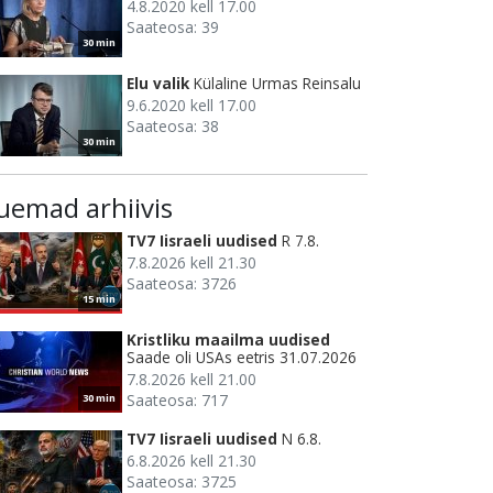
4.8.2020 kell 17.00
Saateosa: 39
30 min
Elu valik
Külaline Urmas Reinsalu
9.6.2020 kell 17.00
Saateosa: 38
30 min
uemad arhiivis
TV7 Iisraeli uudised
R 7.8.
7.8.2026 kell 21.30
Saateosa: 3726
15 min
Kristliku maailma uudised
Saade oli USAs eetris 31.07.2026
7.8.2026 kell 21.00
Saateosa: 717
30 min
TV7 Iisraeli uudised
N 6.8.
6.8.2026 kell 21.30
Saateosa: 3725