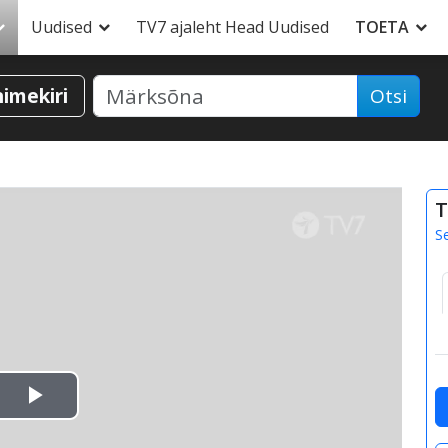
Uudised
TV7 ajaleht Head Uudised
TOETA
nimekiri
Otsi
T
S
Esita