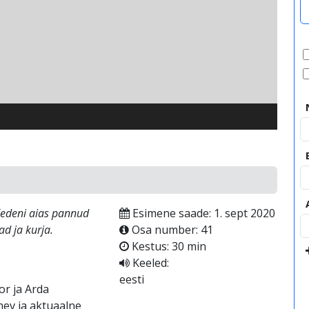
video
Eedeni aias pannud
Esimene saade: 1. sept 2020
d ja kurja.
Osa number: 41
Kestus: 30 min
Keeled:
eesti
r ja Arda
nev ja aktuaalne