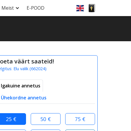
Meist
E-POOD
oeta väärt saateid!
elgitus:
Elu valik
(
662024
)
Igakuine annetus
Ühekordne annetus
25 €
50 €
75 €