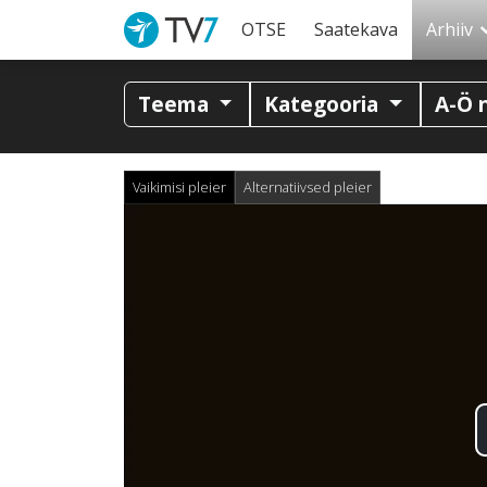
OTSE
Saatekava
Arhiiv
Teema
Kategooria
A-Ö 
Vaikimisi pleier
Alternatiivsed pleier