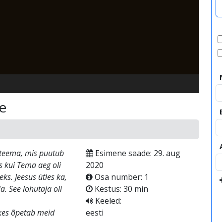
video
e
 teema, mis puutub
Esimene saade: 29. aug
s kui Tema aeg oli
2020
ks. Jeesus ütles ka,
Osa number: 1
ja. See lohutaja oli
Kestus: 30 min
Keeled:
 kes õpetab meid
eesti