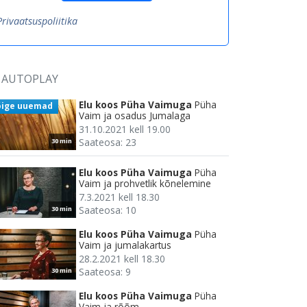
Privaatsuspoliitika
AUTOPLAY
Elu koos Püha Vaimuga
Püha
õige uuemad
Vaim ja osadus Jumalaga
31.10.2021 kell 19.00
Saateosa: 23
30 min
Elu koos Püha Vaimuga
Püha
Vaim ja prohvetlik kõnelemine
7.3.2021 kell 18.30
Saateosa: 10
30 min
Elu koos Püha Vaimuga
Püha
Vaim ja jumalakartus
28.2.2021 kell 18.30
Saateosa: 9
30 min
Elu koos Püha Vaimuga
Püha
Vaim ja rõõm