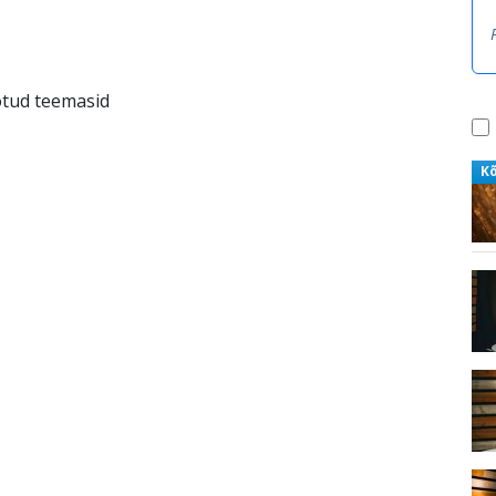
otud teemasid
K