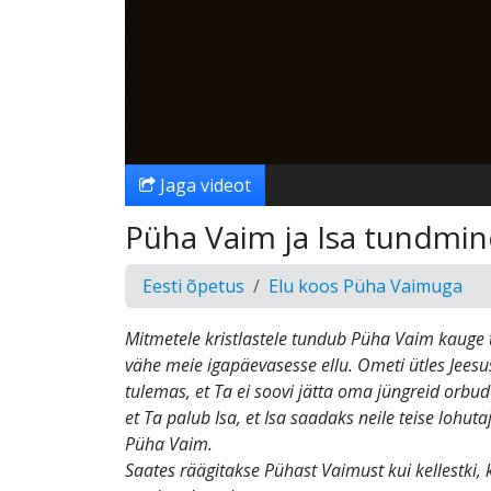
Jaga videot
Püha Vaim ja Isa tundmin
Eesti õpetus
Elu koos Püha Vaimuga
Mitmetele kristlastele tundub Püha Vaim kauge
vähe meie igapäevasesse ellu. Ometi ütles Jeesu
tulemas, et Ta ei soovi jätta oma jüngreid orbude
et Ta palub Isa, et Isa saadaks neile teise lohuta
Püha Vaim.
Saates räägitakse Pühast Vaimust kui kellestki,