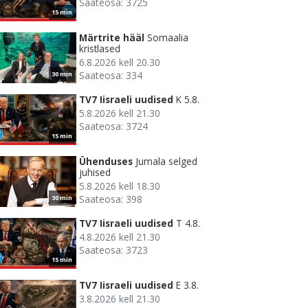
Saateosa: 3725
15 min
Märtrite hääl
Somaalia
kristlased
6.8.2026 kell 20.30
Saateosa: 334
30 min
TV7 Iisraeli uudised
K 5.8.
5.8.2026 kell 21.30
Saateosa: 3724
15 min
Ühenduses
Jumala selged
juhised
5.8.2026 kell 18.30
Saateosa: 398
30 min
TV7 Iisraeli uudised
T 4.8.
4.8.2026 kell 21.30
Saateosa: 3723
15 min
TV7 Iisraeli uudised
E 3.8.
3.8.2026 kell 21.30