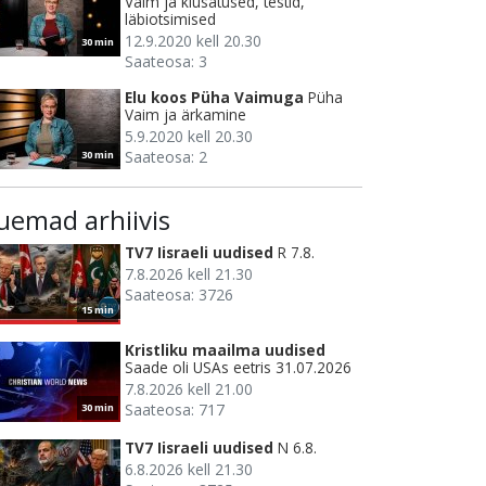
Vaim ja kiusatused, testid,
läbiotsimised
12.9.2020 kell 20.30
30 min
Saateosa: 3
Elu koos Püha Vaimuga
Püha
Vaim ja ärkamine
5.9.2020 kell 20.30
Saateosa: 2
30 min
uemad arhiivis
TV7 Iisraeli uudised
R 7.8.
7.8.2026 kell 21.30
Saateosa: 3726
15 min
Kristliku maailma uudised
Saade oli USAs eetris 31.07.2026
7.8.2026 kell 21.00
Saateosa: 717
30 min
TV7 Iisraeli uudised
N 6.8.
6.8.2026 kell 21.30