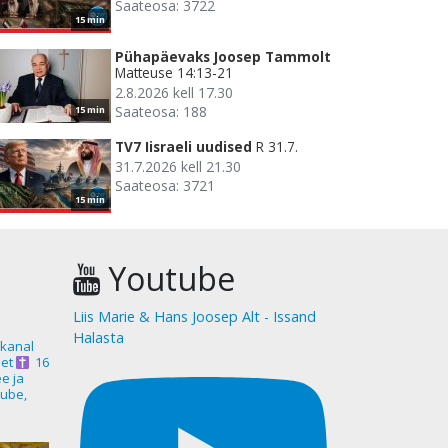
Saateosa: 3722
15 min
Pühapäevaks Joosep Tammolt
Matteuse 14:13-21
2.8.2026 kell 17.30
Saateosa: 188
15 min
TV7 Iisraeli uudised
R 31.7.
31.7.2026 kell 21.30
Saateosa: 3721
15 min
Youtube
Liis Marie & Hans Joosep Alt - Issand
Halasta
akanal
et
16
ee ja
ube,