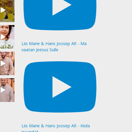
Liis Marie & Hans Joosep Alt - Ma
vaatan Jeesus Sulle
Liis Marie & Hans Joosep Alt - Kiida
Issandat