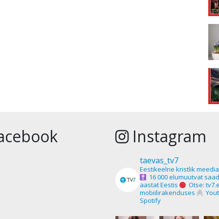
acebook
Instagram
taevas_tv7
Eestikeelne kristlik meedi
16 000 elumuutvat saad
aastat Eestis
Otse: tv7.
mobiilirakenduses
Yout
Spotify