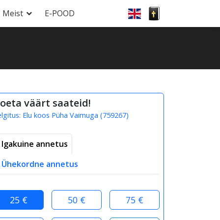
Meist
E-POOD
oeta väärt saateid!
elgitus:
Elu koos Püha Vaimuga
(
759267
)
Igakuine annetus
Ühekordne annetus
25 €
50 €
75 €