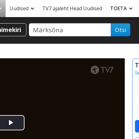
Uudised
TV7 ajaleht Head Uudised
TOETA
nimekiri
Otsi
T
S
Esita