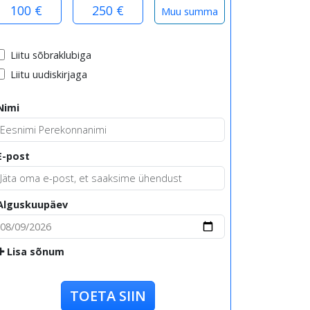
100 €
250 €
Liitu sõbraklubiga
Liitu uudiskirjaga
Nimi
E-post
Alguskuupäev
Lisa sõnum
TOETA SIIN