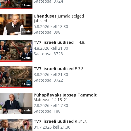
Saateosa: 3724
15 min
Ühenduses
Jumala selged
juhised
5.8.2026 kell 18.30
Saateosa: 398
30 min
TV7 Iisraeli uudised
T 4.8.
4.8.2026 kell 21.30
Saateosa: 3723
15 min
TV7 Iisraeli uudised
E 3.8.
3.8.2026 kell 21.30
Saateosa: 3722
15 min
Pühapäevaks Joosep Tammolt
Matteuse 14:13-21
2.8.2026 kell 17.30
Saateosa: 188
15 min
TV7 Iisraeli uudised
R 31.7.
31.7.2026 kell 21.30