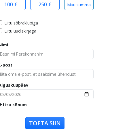
100 €
250 €
Liitu sõbraklubiga
Liitu uudiskirjaga
Nimi
E-post
Alguskuupäev
Lisa sõnum
TOETA SIIN