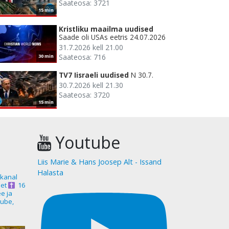
Saateosa: 3721
15 min
Kristliku maailma uudised
Saade oli USAs eetris 24.07.2026
31.7.2026 kell 21.00
Saateosa: 716
30 min
TV7 Iisraeli uudised
N 30.7.
30.7.2026 kell 21.30
Saateosa: 3720
15 min
Youtube
Liis Marie & Hans Joosep Alt - Issand
Halasta
akanal
et
16
ee ja
ube,