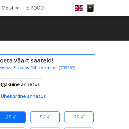
Meist
E-POOD
oeta väärt saateid!
elgitus:
Elu koos Püha Vaimuga
(
759267
)
Igakuine annetus
Ühekordne annetus
25 €
50 €
75 €