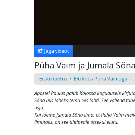
Jaga videot
Püha Vaim ja Jumala Sõn
Eesti õpetus
Elu koos Püha Vaimuga
Apostel Paulus palub Kolossa kogudusele kirjuta
Sõna uks läheks tema ees lahti. See väljend täh
asja.
Kui loeme Jumala Sõna ilma, et Püha Vaim meile
ilmutaks, on see tihtipeale otsekui elutu.