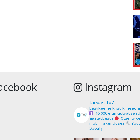
acebook
Instagram
taevas_tv7
Eestikeelne kristlik meedi
16 000 elumuutvat saad
aastat Eestis
Otse: tv7.
mobiilirakenduses
Yout
Spotify