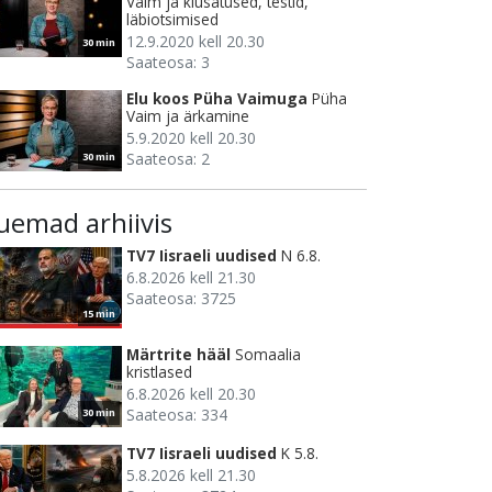
Vaim ja kiusatused, testid,
läbiotsimised
12.9.2020 kell 20.30
30 min
Saateosa: 3
Elu koos Püha Vaimuga
Püha
Vaim ja ärkamine
5.9.2020 kell 20.30
Saateosa: 2
30 min
uemad arhiivis
TV7 Iisraeli uudised
N 6.8.
6.8.2026 kell 21.30
Saateosa: 3725
15 min
Märtrite hääl
Somaalia
kristlased
6.8.2026 kell 20.30
Saateosa: 334
30 min
TV7 Iisraeli uudised
K 5.8.
5.8.2026 kell 21.30