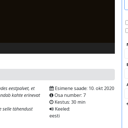
video
a
des eestpalvet, et
Esimene saade: 10. okt 2020
endab kahte erinevat
Osa number: 7
Kestus: 30 min
 selle tähendust
Keeled:
eesti