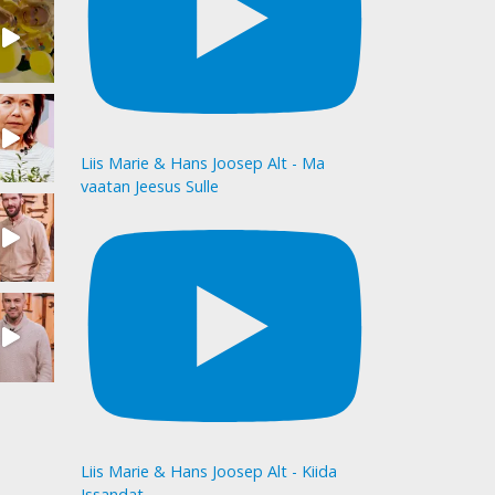
Liis Marie & Hans Joosep Alt - Ma
vaatan Jeesus Sulle
Liis Marie & Hans Joosep Alt - Kiida
Issandat