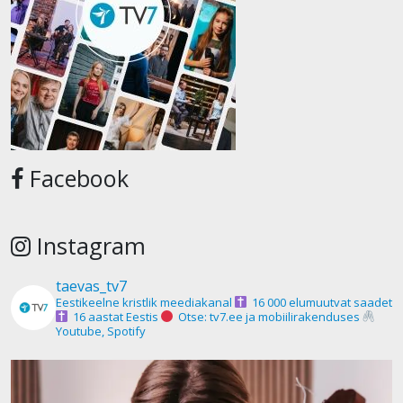
Facebook
Instagram
taevas_tv7
Eestikeelne kristlik meediakanal
16 000 elumuutvat saadet
16 aastat Eestis
Otse: tv7.ee ja mobiilirakenduses
Youtube, Spotify