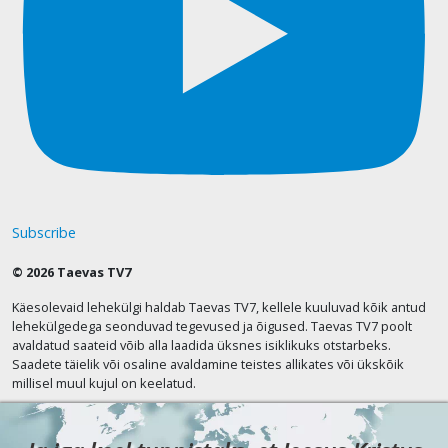
Subscribe
© 2026 Taevas TV7
Käesolevaid lehekülgi haldab Taevas TV7, kellele kuuluvad kõik antud
lehekülgedega seonduvad tegevused ja õigused. Taevas TV7 poolt
avaldatud saateid võib alla laadida üksnes isiklikuks otstarbeks.
Saadete täielik või osaline avaldamine teistes allikates või ükskõik
millisel muul kujul on keelatud.