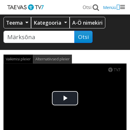
Menüü
Teema
Kategooria
A-Ö nimekiri
Otsi
Vaikimisi pleier
Alternatiivsed pleier
Esita
video