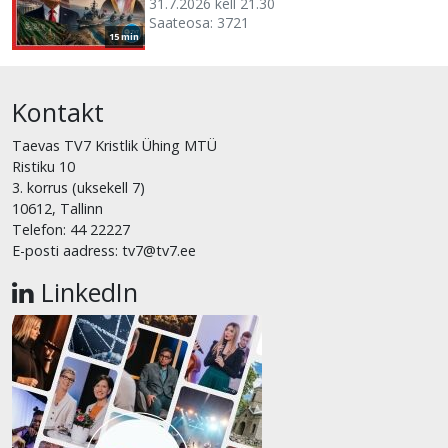
31.7.2026 kell 21.30
Saateosa: 3721
15 min
Kontakt
Taevas TV7 Kristlik Ühing MTÜ
Ristiku 10
3. korrus (uksekell 7)
10612, Tallinn
Telefon: 44 22227
E-posti aadress: tv7@tv7.ee
LinkedIn