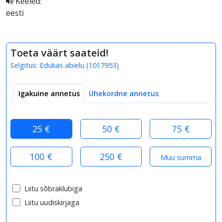
Keeled:
eesti
Toeta väärt saateid!
Selgitus:
Edukas abielu
(
1017953
)
Igakuine annetus
Ühekordne annetus
25 €
50 €
75 €
100 €
250 €
Liitu sõbraklubiga
Liitu uudiskirjaga