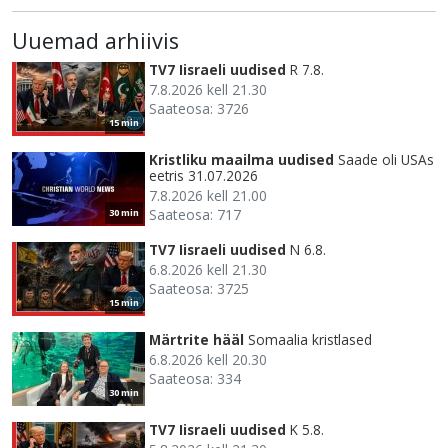
Uuemad arhiivis
TV7 Iisraeli uudised
R 7.8.
7.8.2026 kell 21.30
Saateosa: 3726
15 min
Kristliku maailma uudised
Saade oli USAs
eetris 31.07.2026
7.8.2026 kell 21.00
Saateosa: 717
30 min
TV7 Iisraeli uudised
N 6.8.
6.8.2026 kell 21.30
Saateosa: 3725
15 min
Märtrite hääl
Somaalia kristlased
6.8.2026 kell 20.30
Saateosa: 334
30 min
TV7 Iisraeli uudised
K 5.8.