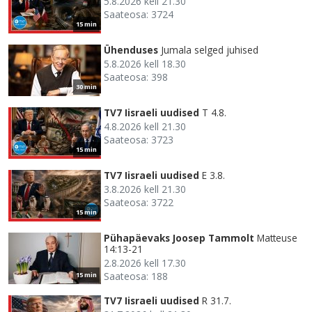
5.8.2026 kell 21.30
Saateosa: 3724
15 min
Ühenduses
Jumala selged juhised
5.8.2026 kell 18.30
Saateosa: 398
30 min
TV7 Iisraeli uudised
T 4.8.
4.8.2026 kell 21.30
Saateosa: 3723
15 min
TV7 Iisraeli uudised
E 3.8.
3.8.2026 kell 21.30
Saateosa: 3722
15 min
Pühapäevaks Joosep Tammolt
Matteuse
14:13-21
2.8.2026 kell 17.30
Saateosa: 188
15 min
TV7 Iisraeli uudised
R 31.7.