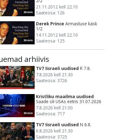
2/2
21.11.2012 kell 22.10
Saateosa: 126
30 min
Derek Prince
Armastuse käsk
1/2
14.11.2012 kell 22.10
Saateosa: 125
30 min
uemad arhiivis
TV7 Iisraeli uudised
R 7.8.
7.8.2026 kell 21.30
Saateosa: 3726
15 min
Kristliku maailma uudised
Saade oli USAs eetris 31.07.2026
7.8.2026 kell 21.00
Saateosa: 717
30 min
TV7 Iisraeli uudised
N 6.8.
6.8.2026 kell 21.30
Saateosa: 3725