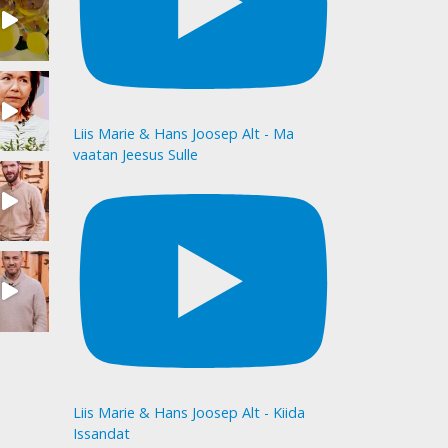
Liis Marie & Hans Joosep Alt - Ma
vaatan Jeesus Sulle
Liis Marie & Hans Joosep Alt - Kiida
Issandat