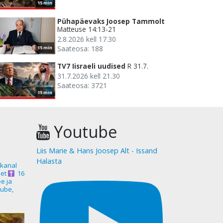
15 min
Pühapäevaks Joosep Tammolt
Matteuse 14:13-21
2.8.2026 kell 17.30
Saateosa: 188
15 min
TV7 Iisraeli uudised
R 31.7.
31.7.2026 kell 21.30
Saateosa: 3721
15 min
Youtube
Liis Marie & Hans Joosep Alt - Issand
Halasta
akanal
et
16
ee ja
ube,