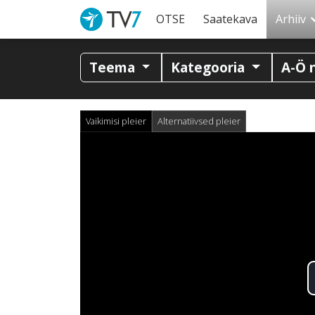
OTSE
Saatekava
Arhiiv
Teema
Kategooria
A-Ö 
Vaikimisi pleier
Alternatiivsed pleier