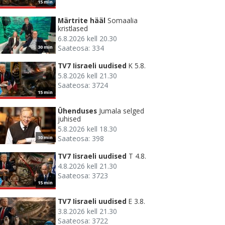
15 min
Märtrite hääl
Somaalia
kristlased
6.8.2026 kell 20.30
Saateosa: 334
30 min
TV7 Iisraeli uudised
K 5.8.
5.8.2026 kell 21.30
Saateosa: 3724
15 min
Ühenduses
Jumala selged
juhised
5.8.2026 kell 18.30
Saateosa: 398
30 min
TV7 Iisraeli uudised
T 4.8.
4.8.2026 kell 21.30
Saateosa: 3723
15 min
TV7 Iisraeli uudised
E 3.8.
3.8.2026 kell 21.30
Saateosa: 3722