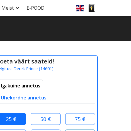
Meist
E-POOD
oeta väärt saateid!
elgitus:
Derek Prince
(
14601
)
Igakuine annetus
Ühekordne annetus
25 €
50 €
75 €