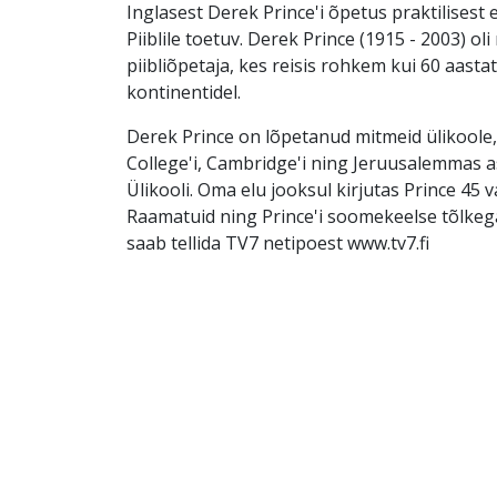
Inglasest Derek Prince'i õpetus praktilisest 
Piiblile toetuv. Derek Prince (1915 - 2003) ol
piibliõpetaja, kes reisis rohkem kui 60 aasta
kontinentidel.
Derek Prince on lõpetanud mitmeid ülikoole,
College'i, Cambridge'i ning Jeruusalemmas 
Ülikooli. Oma elu jooksul kirjutas Prince 45 
Raamatuid ning Prince'i soomekeelse tõlke
saab tellida TV7 netipoest www.tv7.fi