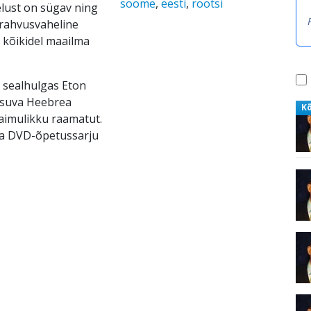
soome
,
eesti
,
rootsi
elust on sügav ning
i rahvusvaheline
t kõikidel maailma
 sealhulgas Eton
asuva Heebrea
K
vaimulikku raamatut.
ga DVD-õpetussarju