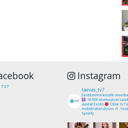
acebook
Instagram
 TV7
taevas_tv7
Eestikeelne kristlik meedi
16 000 elumuutvat saad
aastat Eestis
Otse: tv7.
mobiilirakenduses
Yout
Spotify