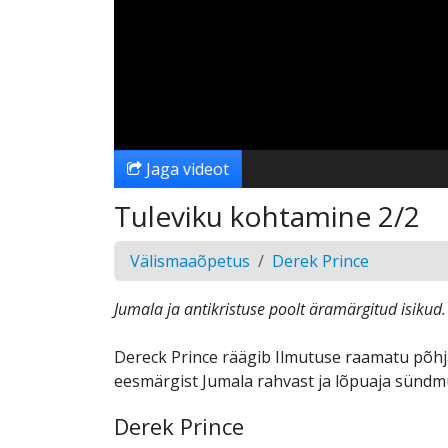
Jaga videot
Tuleviku kohtamine 2/2
Välismaaõpetus
Derek Prince
Jumala ja antikristuse poolt äramärgitud isikud.
Dereck Prince räägib Ilmutuse raamatu põhja
eesmärgist Jumala rahvast ja lõpuaja sündm
Derek Prince