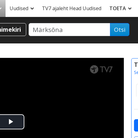
Uudised
TV7 ajaleht Head Uudised
TOETA
nimekiri
Otsi
T
S
Esita