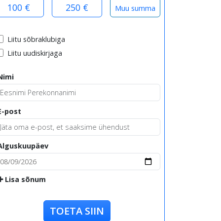
100 €
250 €
Liitu sõbraklubiga
Liitu uudiskirjaga
Nimi
E-post
Alguskuupäev
Lisa sõnum
TOETA SIIN