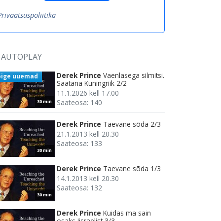
Privaatsuspoliitika
AUTOPLAY
Derek Prince
Vaenlasega silmitsi.
õige uuemad
Saatana Kuningriik 2/2
11.1.2026 kell 17.00
Saateosa: 140
30 min
Derek Prince
Taevane sõda 2/3
21.1.2013 kell 20.30
Saateosa: 133
30 min
Derek Prince
Taevane sõda 1/3
14.1.2013 kell 20.30
Saateosa: 132
30 min
Derek Prince
Kuidas ma sain
osaks Iisraelist 3/3