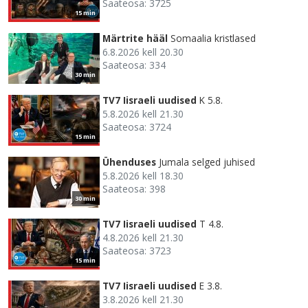
Saateosa: 3725
15 min
Märtrite hääl
Somaalia kristlased
6.8.2026 kell 20.30
Saateosa: 334
30 min
TV7 Iisraeli uudised
K 5.8.
5.8.2026 kell 21.30
Saateosa: 3724
15 min
Ühenduses
Jumala selged juhised
5.8.2026 kell 18.30
Saateosa: 398
30 min
TV7 Iisraeli uudised
T 4.8.
4.8.2026 kell 21.30
Saateosa: 3723
15 min
TV7 Iisraeli uudised
E 3.8.
3.8.2026 kell 21.30