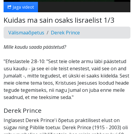
Jaga videot
Kuidas ma sain osaks Iisraelist 1/3
Välismaaõpetus
Derek Prince
Mille kaudu saada päästetud?
"Efeslastele 2:8-10: "Sest teie olete armu läbi päästetud
usu kaudu - ja see ei ole teist enestest, vaid see on and
Jumalalt -, mitte tegudest, et ükski ei saaks kiidelda. Sest
meie oleme tema teos, Kristuses Jeesuses loodud heade
tegude tegemiseks, nii nagu Jumal on juba enne meile
seadnud, et me teeksime seda."
Derek Prince
Inglasest Derek Prince'i õpetus praktilisest elust on
sügav ning Piiblile toetuv. Derek Prince (1915 - 2003) oli