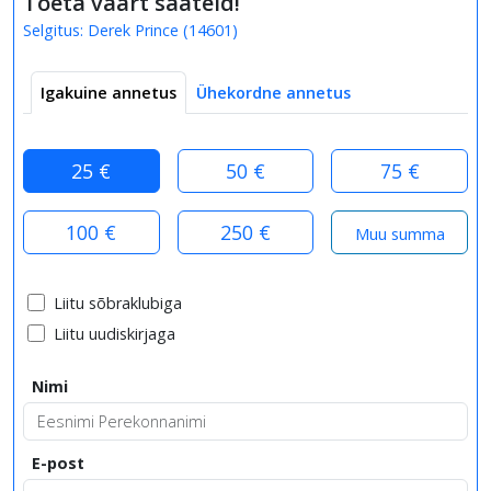
Toeta väärt saateid!
Selgitus:
Derek Prince
(
14601
)
Igakuine annetus
Ühekordne annetus
25 €
50 €
75 €
100 €
250 €
Liitu sõbraklubiga
Liitu uudiskirjaga
Nimi
E-post