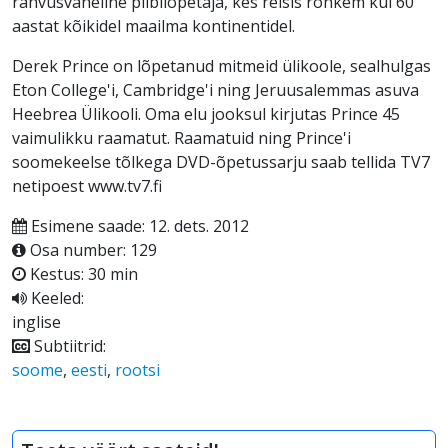
rahvusvaheline piibliõpetaja, kes reisis rohkem kui 60
aastat kõikidel maailma kontinentidel.
Derek Prince on lõpetanud mitmeid ülikoole, sealhulgas
Eton College'i, Cambridge'i ning Jeruusalemmas asuva
Heebrea Ülikooli. Oma elu jooksul kirjutas Prince 45
vaimulikku raamatut. Raamatuid ning Prince'i
soomekeelse tõlkega DVD-õpetussarju saab tellida TV7
netipoest www.tv7.fi
Esimene saade: 12. dets. 2012
Osa number: 129
Kestus: 30 min
Keeled:
inglise
Subtiitrid:
soome
,
eesti
,
rootsi