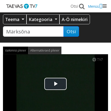
Menüü
Teema
Kategooria
A-Ö nimekiri
Otsi
Vaikimisi pleier
Alternatiivsed pleier
Esita
video