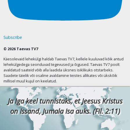
Subscribe
© 2026 Taevas TV7
Käesolevaid lehekülgi haldab Taevas TV7, kellele kuuluvad kõik antud
lehekülgedega seonduvad tegevused ja õigused. Taevas TV7 poolt
avaldatud saateid võib alla laadida üksnes isiklikuks otstarbeks.
Saadete täielik või osaline avaldamine teistes allikates või ükskõik
millisel muul kujul on keelatud.
Ja iga keel tunnistaks, et Jeesus Kristus
on Issand, Jumala Isa auks. (Fil. 2:11)