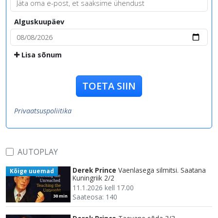
Alguskuupäev
Lisa sõnum
TOETA SIIN
Privaatsuspoliitika
AUTOPLAY
Derek Prince
Vaenlasega silmitsi. Saatana
Kõige uuemad
Kuningriik 2/2
11.1.2026 kell 17.00
Saateosa: 140
30 min