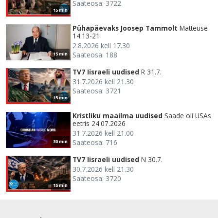
Saateosa: 3722
15 min
Pühapäevaks Joosep Tammolt
Matteuse
14:13-21
2.8.2026 kell 17.30
Saateosa: 188
15 min
TV7 Iisraeli uudised
R 31.7.
31.7.2026 kell 21.30
Saateosa: 3721
15 min
Kristliku maailma uudised
Saade oli USAs
eetris 24.07.2026
31.7.2026 kell 21.00
Saateosa: 716
30 min
TV7 Iisraeli uudised
N 30.7.
30.7.2026 kell 21.30
Saateosa: 3720
15 min