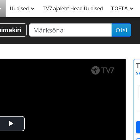
Uudised
TV7 ajaleht Head Uudised
TOETA
nimekiri
Otsi
T
S
Esita