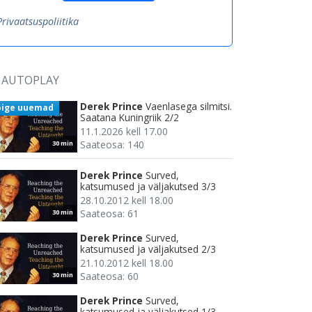
Privaatsuspoliitika
AUTOPLAY
Derek Prince
Vaenlasega silmitsi.
õige uuemad
Saatana Kuningriik 2/2
11.1.2026 kell 17.00
Saateosa: 140
30 min
Derek Prince
Surved,
katsumused ja väljakutsed 3/3
28.10.2012 kell 18.00
Saateosa: 61
30 min
Derek Prince
Surved,
katsumused ja väljakutsed 2/3
21.10.2012 kell 18.00
Saateosa: 60
30 min
Derek Prince
Surved,
katsumused ja väljakutsed 1/3