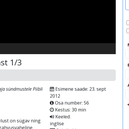
video
ast 1/3
ja sündmustele Piibli
Esimene saade: 23. sept
2012
Osa number: 56
Kestus: 30 min
Keeled:
elust on sügav ning
inglise
i rahvusvaheline