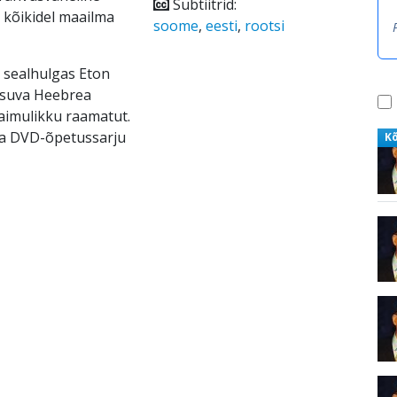
Subtiitrid:
t kõikidel maailma
soome
,
eesti
,
rootsi
 sealhulgas Eton
asuva Heebrea
vaimulikku raamatut.
ga DVD-õpetussarju
K