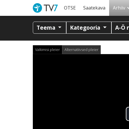
OTSE
Saatekava
Arhiiv
Teema
Kategooria
A-Ö 
Vaikimisi pleier
Alternatiivsed pleier