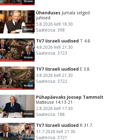
15 min
Ühenduses
Jumala selged
juhised
5.8.2026 kell 18.30
Saateosa: 398
30 min
TV7 Iisraeli uudised
T 4.8.
4.8.2026 kell 21.30
Saateosa: 3723
15 min
TV7 Iisraeli uudised
E 3.8.
3.8.2026 kell 21.30
Saateosa: 3722
15 min
Pühapäevaks Joosep Tammolt
Matteuse 14:13-21
2.8.2026 kell 17.30
Saateosa: 188
15 min
TV7 Iisraeli uudised
R 31.7.
31.7.2026 kell 21.30
Saateosa: 3721