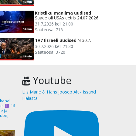
15 min
Kristliku maailma uudised
Saade oli USAs eetris 24.07.2026
31.7.2026 kell 21.00
Saateosa: 716
30 min
TV7 Iisraeli uudised
N 30.7.
30.7.2026 kell 21.30
Saateosa: 3720
15 min
Youtube
Liis Marie & Hans Joosep Alt - Issand
Halasta
akanal
et
16
ee ja
ube,