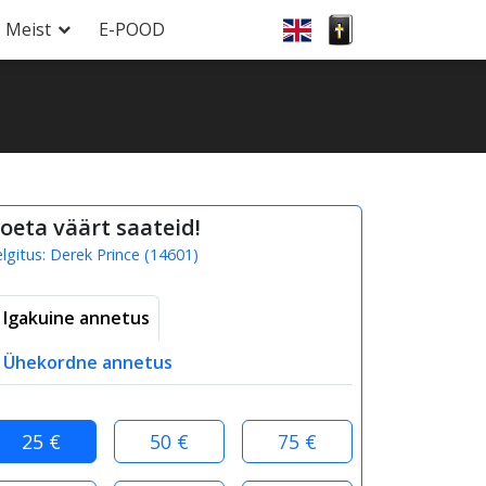
Meist
E-POOD
oeta väärt saateid!
elgitus:
Derek Prince
(
14601
)
Igakuine annetus
Ühekordne annetus
25 €
50 €
75 €