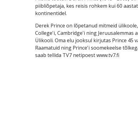
piibliõpetaja, kes reisis rohkem kui 60 aasta
kontinentidel.
Derek Prince on lõpetanud mitmeid ülikoole,
College'i, Cambridge'i ning Jeruusalemmas 
Ülikooli. Oma elu jooksul kirjutas Prince 45 
Raamatuid ning Prince'i soomekeelse tõlke
saab tellida TV7 netipoest www.tv7.fi