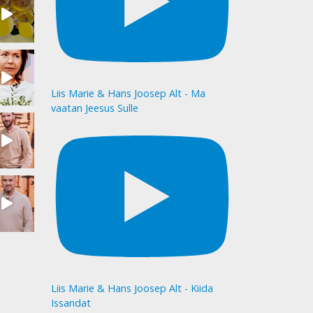
Liis Marie & Hans Joosep Alt - Ma
vaatan Jeesus Sulle
Liis Marie & Hans Joosep Alt - Kiida
Issandat