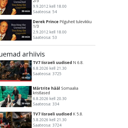
2/3
9.9.2012 kell 18.00
Saateosa: 54
30 min
Derek Prince
Pilguheit tulevikku
1/3
2.9.2012 kell 18.00
Saateosa: 53
30 min
uemad arhiivis
TV7 Iisraeli uudised
N 6.8.
6.8.2026 kell 21.30
Saateosa: 3725
15 min
Märtrite hääl
Somaalia
kristlased
6.8.2026 kell 20.30
Saateosa: 334
30 min
TV7 Iisraeli uudised
K 5.8.
5.8.2026 kell 21.30
Saateosa: 3724