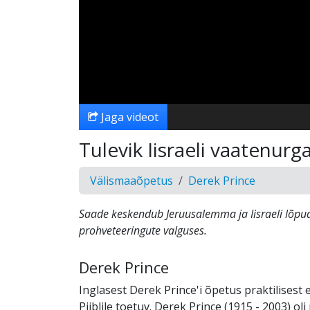
Jaga videot
Tulevik Iisraeli vaatenurg
Välismaaõpetus
Derek Prince
Saade keskendub Jeruusalemma ja Iisraeli lõpua
prohveteeringute valguses.
Derek Prince
Inglasest Derek Prince'i õpetus praktilisest 
Piiblile toetuv. Derek Prince (1915 - 2003) ol