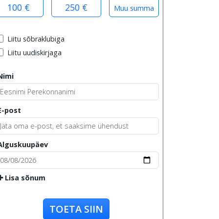
100 €
250 €
Liitu sõbraklubiga
Liitu uudiskirjaga
Nimi
E-post
Alguskuupäev
Lisa sõnum
TOETA SIIN