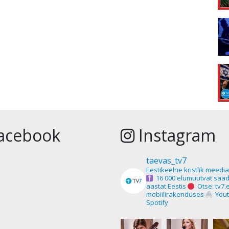
acebook
Instagram
taevas_tv7
Eestikeelne kristlik meedi
16 000 elumuutvat saad
aastat Eestis
Otse: tv7.
mobiilirakenduses
Yout
Spotify