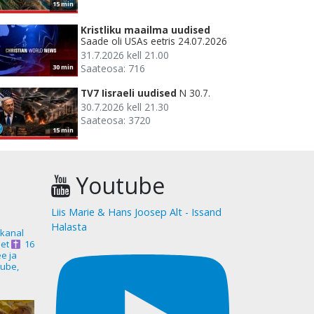
15 min
Kristliku maailma uudised
Saade oli USAs eetris 24.07.2026
31.7.2026 kell 21.00
Saateosa: 716
30 min
TV7 Iisraeli uudised
N 30.7.
30.7.2026 kell 21.30
Saateosa: 3720
15 min
Youtube
Liis Marie & Hans Joosep Alt - Issand
Halasta
akanal
et
16
ee ja
ube,