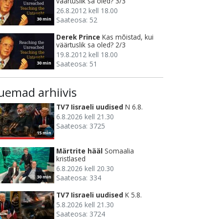
väärtuslik sa oled? 3/3
26.8.2012 kell 18.00
Saateosa: 52
30 min
Derek Prince
Kas mõistad, kui
väärtuslik sa oled? 2/3
19.8.2012 kell 18.00
Saateosa: 51
30 min
uemad arhiivis
TV7 Iisraeli uudised
N 6.8.
6.8.2026 kell 21.30
Saateosa: 3725
15 min
Märtrite hääl
Somaalia
kristlased
6.8.2026 kell 20.30
Saateosa: 334
30 min
TV7 Iisraeli uudised
K 5.8.
5.8.2026 kell 21.30
Saateosa: 3724