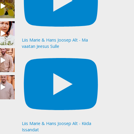
Liis Marie & Hans Joosep Alt - Ma
vaatan Jeesus Sulle
Liis Marie & Hans Joosep Alt - Kiida
Issandat