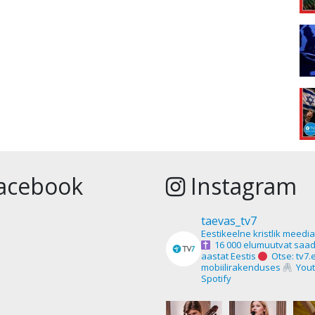
acebook
Instagram
taevas_tv7
Eestikeelne kristlik meedi
16 000 elumuutvat saad
aastat Eestis
Otse: tv7.
mobiilirakenduses
Yout
Spotify