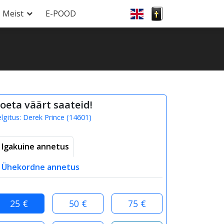
Meist
E-POOD
oeta väärt saateid!
elgitus:
Derek Prince
(
14601
)
Igakuine annetus
Ühekordne annetus
25 €
50 €
75 €