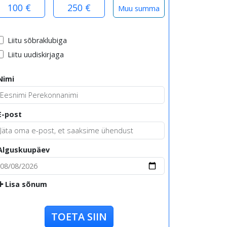
100 €
250 €
Liitu sõbraklubiga
Liitu uudiskirjaga
Nimi
E-post
Alguskuupäev
Lisa sõnum
TOETA SIIN