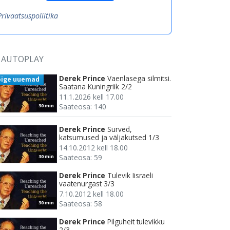
Privaatsuspoliitika
AUTOPLAY
Derek Prince
Vaenlasega silmitsi.
õige uuemad
Saatana Kuningriik 2/2
11.1.2026 kell 17.00
Saateosa: 140
30 min
Derek Prince
Surved,
katsumused ja väljakutsed 1/3
14.10.2012 kell 18.00
Saateosa: 59
30 min
Derek Prince
Tulevik Iisraeli
vaatenurgast 3/3
7.10.2012 kell 18.00
Saateosa: 58
30 min
Derek Prince
Pilguheit tulevikku
2/3