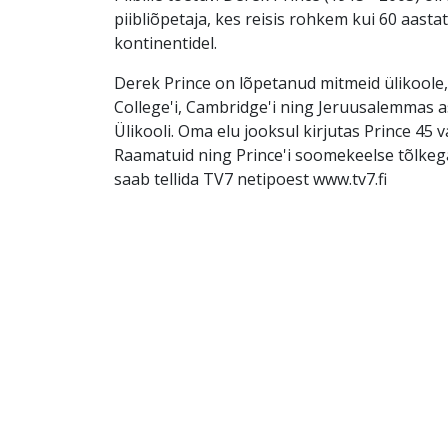
piibliõpetaja, kes reisis rohkem kui 60 aasta
kontinentidel.
Derek Prince on lõpetanud mitmeid ülikoole,
College'i, Cambridge'i ning Jeruusalemmas 
Ülikooli. Oma elu jooksul kirjutas Prince 45 
Raamatuid ning Prince'i soomekeelse tõlke
saab tellida TV7 netipoest www.tv7.fi