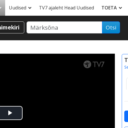
Uudised
TV7 ajaleht Head Uudised
TOETA
nimekiri
Otsi
T
S
Esita