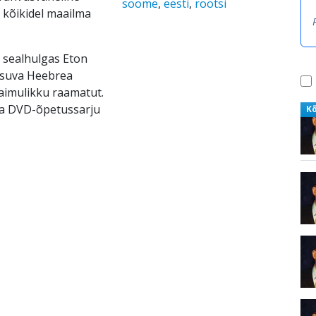
soome
,
eesti
,
rootsi
t kõikidel maailma
 sealhulgas Eton
asuva Heebrea
vaimulikku raamatut.
ga DVD-õpetussarju
K