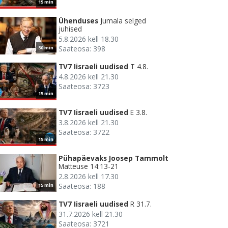
15 min
Ühenduses
Jumala selged
juhised
5.8.2026 kell 18.30
Saateosa: 398
30 min
TV7 Iisraeli uudised
T 4.8.
4.8.2026 kell 21.30
Saateosa: 3723
15 min
TV7 Iisraeli uudised
E 3.8.
3.8.2026 kell 21.30
Saateosa: 3722
15 min
Pühapäevaks Joosep Tammolt
Matteuse 14:13-21
2.8.2026 kell 17.30
Saateosa: 188
15 min
TV7 Iisraeli uudised
R 31.7.
31.7.2026 kell 21.30
Saateosa: 3721