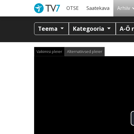
OTSE
Saatekava
Arhiiv
Teema
Kategooria
A-Ö 
Vaikimisi pleier
Alternatiivsed pleier