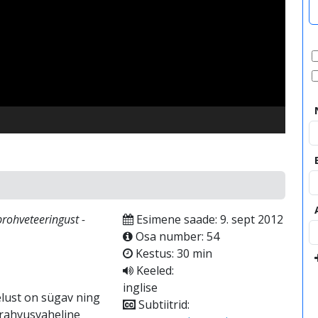
video
prohveteeringust -
Esimene saade: 9. sept 2012
Osa number: 54
Kestus: 30 min
Keeled:
inglise
elust on sügav ning
Subtiitrid:
i rahvusvaheline