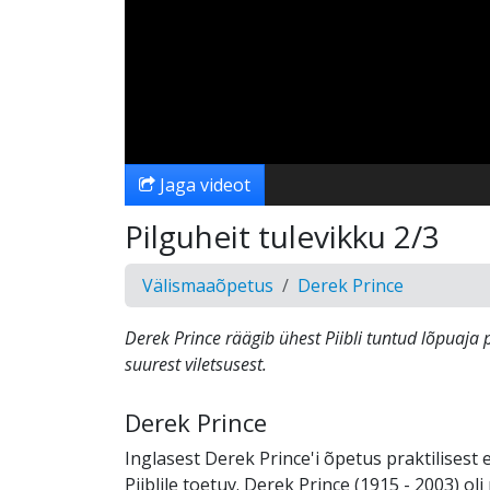
Jaga videot
Pilguheit tulevikku 2/3
Välismaaõpetus
Derek Prince
Derek Prince räägib ühest Piibli tuntud lõpuaja 
suurest viletsusest.
Derek Prince
Inglasest Derek Prince'i õpetus praktilisest 
Piiblile toetuv. Derek Prince (1915 - 2003) ol