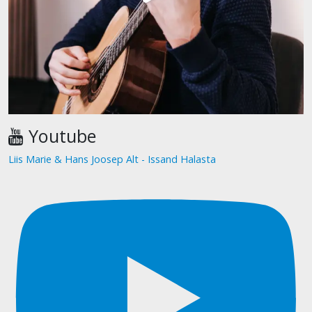
Youtube
Liis Marie & Hans Joosep Alt - Issand Halasta