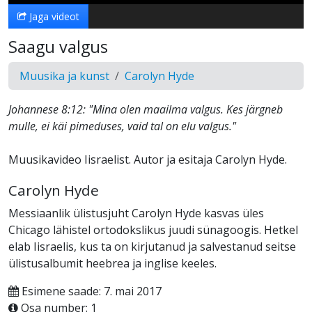
Jaga videot
Saagu valgus
Muusika ja kunst
Carolyn Hyde
Johannese 8:12: "Mina olen maailma valgus. Kes järgneb
mulle, ei käi pimeduses, vaid tal on elu valgus."
Muusikavideo Iisraelist. Autor ja esitaja Carolyn Hyde.
Carolyn Hyde
Messiaanlik ülistusjuht Carolyn Hyde kasvas üles
Chicago lähistel ortodokslikus juudi sünagoogis. Hetkel
elab Iisraelis, kus ta on kirjutanud ja salvestanud seitse
ülistusalbumit heebrea ja inglise keeles.
Esimene saade: 7. mai 2017
Osa number: 1