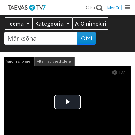
Menüü
Teema
Kategooria
A-Ö nimekiri
Otsi
Vaikimisi pleier
Alternatiivsed pleier
Esita
video