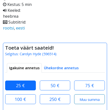
Kestus: 5 min
Keeled:
heebrea
Subtiitrid:
rootsi
,
eesti
Toeta väärt saateid!
Selgitus:
Carolyn Hyde
(
596514
)
Igakuine annetus
Ühekordne annetus
25 €
50 €
75 €
100 €
250 €