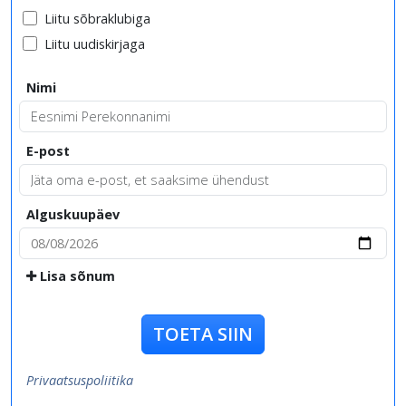
Liitu sõbraklubiga
Liitu uudiskirjaga
Nimi
E-post
Alguskuupäev
Lisa sõnum
TOETA SIIN
Privaatsuspoliitika