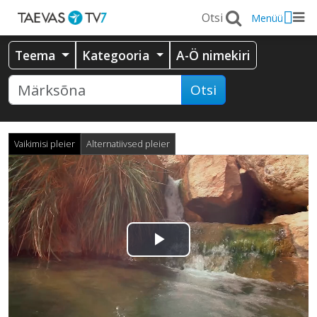
Menüü
Teema
Kategooria
A-Ö nimekiri
Otsi
Vaikimisi pleier
Alternatiivsed pleier
Esita
video