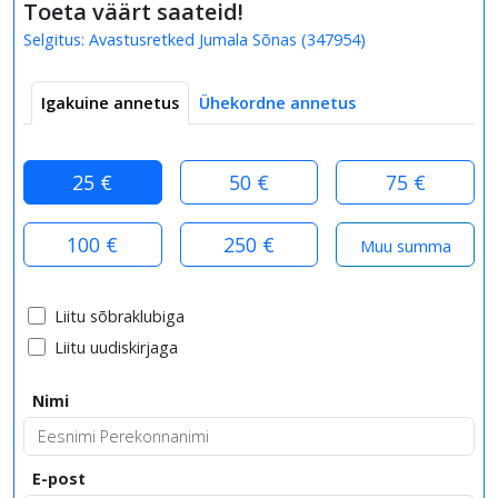
Toeta väärt saateid!
Selgitus:
Avastusretked Jumala Sõnas
(
347954
)
Igakuine annetus
Ühekordne annetus
25 €
50 €
75 €
100 €
250 €
Liitu sõbraklubiga
Liitu uudiskirjaga
Nimi
E-post