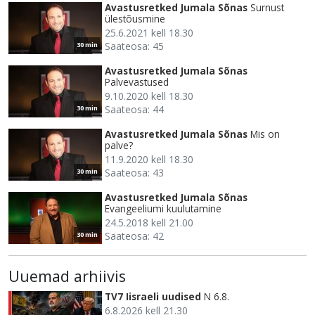
Avastusretked Jumala Sõnas
Surnust
ülestõusmine
25.6.2021 kell 18.30
Saateosa: 45
30 min
Avastusretked Jumala Sõnas
Palvevastused
9.10.2020 kell 18.30
Saateosa: 44
30 min
Avastusretked Jumala Sõnas
Mis on
palve?
11.9.2020 kell 18.30
Saateosa: 43
30 min
Avastusretked Jumala Sõnas
Evangeeliumi kuulutamine
24.5.2018 kell 21.00
Saateosa: 42
30 min
Uuemad arhiivis
TV7 Iisraeli uudised
N 6.8.
6.8.2026 kell 21.30