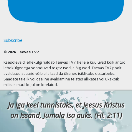
Subscribe
© 2026 Taevas TV7
Käesolevaid lehekülgi haldab Taevas TV7, kellele kuuluvad kõik antud
lehekülgedega seonduvad tegevused ja õigused. Taevas TV7 poolt
avaldatud saateid võib alla laadida üksnes isiklikuks otstarbeks.
Saadete täielik või osaline avaldamine teistes allikates või ükskõik
millisel muul kujul on keelatud.
Ja iga keel tunnistaks, et Jeesus Kristus
on Issand, Jumala Isa auks. (Fil. 2:11)