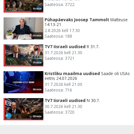
Saateosa: 3722
15 min
Pühapäevaks Joosep Tammolt
Matteuse
14:13-21
2.8.2026 kell 17.30
Saateosa: 188
15 min
TV7 Iisraeli uudised
R 31.7.
31.7.2026 kell 21.30
Saateosa: 3721
15 min
Kristliku maailma uudised
Saade oli USAs
eetris 24.07.2026
31.7.2026 kell 21.00
Saateosa: 716
30 min
TV7 Iisraeli uudised
N 30.7.
30.7.2026 kell 21.30
Saateosa: 3720
15 min