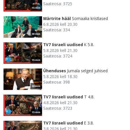
Saateosa: 3725
15 min
Märtrite hääl
Somaalia kristlased
6.8.2026 kell 20.30
Saateosa: 334
30 min
TV7 Iisraeli uudised
K 5.8.
5.8.2026 kell 21.30
Saateosa: 3724
15 min
Ühenduses
Jumala selged juhised
5.8.2026 kell 18.30
Saateosa: 398
30 min
TV7 Iisraeli uudised
T 4.8.
4.8.2026 kell 21.30
Saateosa: 3723
15 min
TV7 Iisraeli uudised
E 3.8.
3.8.2026 kell 21.30