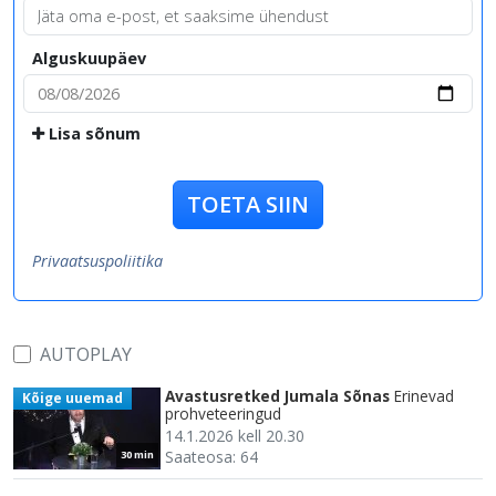
Alguskuupäev
Lisa sõnum
TOETA SIIN
Privaatsuspoliitika
AUTOPLAY
Avastusretked Jumala Sõnas
Erinevad
Kõige uuemad
prohveteeringud
14.1.2026 kell 20.30
Saateosa: 64
30 min