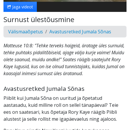
Jaga videot
Surnust ülestõusmine
Välismaaõpetus
Avastusretked Jumala Sõnas
Matteuse 10:8: "Tehke terveks haigeid, äratage üles surnuid,
tehke puhtaks pidalitõbiseid, ajage välja kurje vaime! Muidu
olete saanud, muidu andke!" Saates räägib saatejuht Rory
Kaye lugusid, kus on ise olnud tunnistajaks, kuidas Jumal on
kaasajal inimesi surnust üles äratanud.
Avastusretked Jumala Sõnas
Piiblit kui Jumala Sõna on uuritud ja õpetatud
aastasadu, kuid milline roll on sellel tänapäeval? Teie
ees on saatesari, kus õpetaja Rory Kaye räägib Piibli
alustest ja selle rollist me igapäevaelus ning ajaloos.