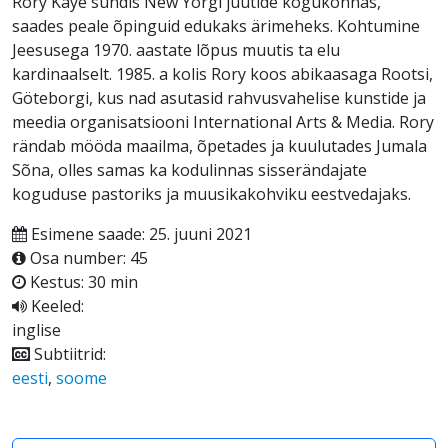
Rory Kaye sündis New Yorgi juutide kogukonnas,
saades peale õpinguid edukaks ärimeheks. Kohtumine
Jeesusega 1970. aastate lõpus muutis ta elu
kardinaalselt. 1985. a kolis Rory koos abikaasaga Rootsi,
Göteborgi, kus nad asutasid rahvusvahelise kunstide ja
meedia organisatsiooni International Arts & Media. Rory
rändab mööda maailma, õpetades ja kuulutades Jumala
Sõna, olles samas ka kodulinnas sisserändajate
koguduse pastoriks ja muusikakohviku eestvedajaks.
Esimene saade: 25. juuni 2021
Osa number: 45
Kestus: 30 min
Keeled:
inglise
Subtiitrid:
eesti
,
soome