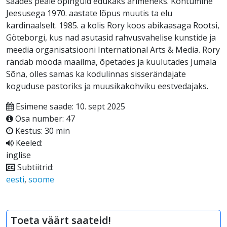
saades peale õpinguid edukaks ärimeheks. Kohtumine
Jeesusega 1970. aastate lõpus muutis ta elu
kardinaalselt. 1985. a kolis Rory koos abikaasaga Rootsi,
Göteborgi, kus nad asutasid rahvusvahelise kunstide ja
meedia organisatsiooni International Arts & Media. Rory
rändab mööda maailma, õpetades ja kuulutades Jumala
Sõna, olles samas ka kodulinnas sisserändajate
koguduse pastoriks ja muusikakohviku eestvedajaks.
Esimene saade: 10. sept 2025
Osa number: 47
Kestus: 30 min
Keeled:
inglise
Subtiitrid:
eesti
,
soome
Toeta väärt saateid!