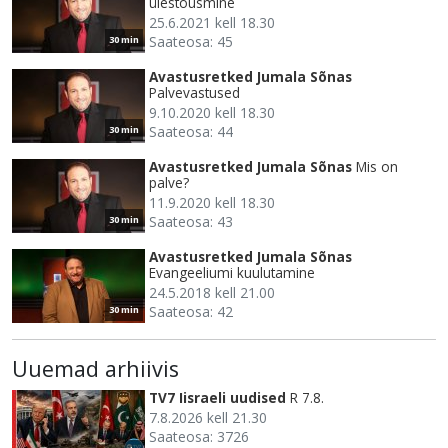
ülestõusmine
25.6.2021 kell 18.30
Saateosa: 45
30 min
Avastusretked Jumala Sõnas
Palvevastused
9.10.2020 kell 18.30
Saateosa: 44
30 min
Avastusretked Jumala Sõnas
Mis on
palve?
11.9.2020 kell 18.30
Saateosa: 43
30 min
Avastusretked Jumala Sõnas
Evangeeliumi kuulutamine
24.5.2018 kell 21.00
Saateosa: 42
30 min
Uuemad arhiivis
TV7 Iisraeli uudised
R 7.8.
7.8.2026 kell 21.30
Saateosa: 3726