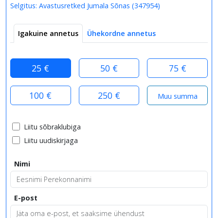
Selgitus:
Avastusretked Jumala Sõnas
(
347954
)
Igakuine annetus
Ühekordne annetus
25 €
50 €
75 €
100 €
250 €
Liitu sõbraklubiga
Liitu uudiskirjaga
Nimi
E-post