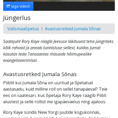
Jaga videot
Jüngerlus
Välismaaõpetus
Avastusretked Jumala Sõnas
Saatejuht Rory Kaye räägib Jeesuse läkitusest teha jüngriteks
kõik rahvad ja annab tunnistuse sellest, kuidas Jumal
kasutas teda Tansaanias masaide hõimupealike
evangeliseerimisel.
Avastusretked Jumala Sõnas
Piiblit kui Jumala Sõna on uuritud ja õpetatud
aastasadu, kuid milline roll on sellel tänapäeval? Teie
ees on saatesari, kus õpetaja Rory Kaye räägib Piibli
alustest ja selle rollist me igapäevaelus ning ajaloos.
Rory Kaye sündis New Yorgi juutide kogukonnas,