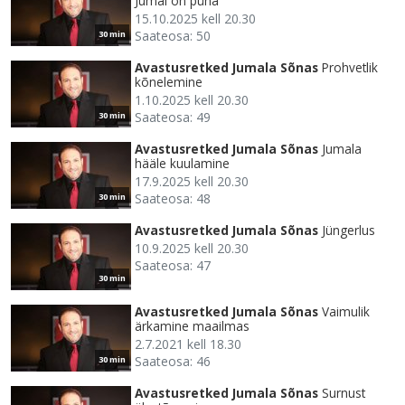
Jumal on püha
15.10.2025 kell 20.30
Saateosa: 50
30 min
Avastusretked Jumala Sõnas
Prohvetlik
kõnelemine
1.10.2025 kell 20.30
Saateosa: 49
30 min
Avastusretked Jumala Sõnas
Jumala
hääle kuulamine
17.9.2025 kell 20.30
Saateosa: 48
30 min
Avastusretked Jumala Sõnas
Jüngerlus
10.9.2025 kell 20.30
Saateosa: 47
30 min
Avastusretked Jumala Sõnas
Vaimulik
ärkamine maailmas
2.7.2021 kell 18.30
Saateosa: 46
30 min
Avastusretked Jumala Sõnas
Surnust