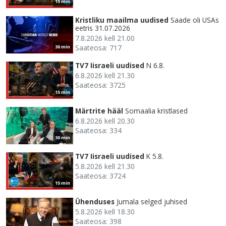
15 min
Kristliku maailma uudised
Saade oli USAs
eetris 31.07.2026
7.8.2026 kell 21.00
Saateosa: 717
30 min
TV7 Iisraeli uudised
N 6.8.
6.8.2026 kell 21.30
Saateosa: 3725
15 min
Märtrite hääl
Somaalia kristlased
6.8.2026 kell 20.30
Saateosa: 334
30 min
TV7 Iisraeli uudised
K 5.8.
5.8.2026 kell 21.30
Saateosa: 3724
15 min
Ühenduses
Jumala selged juhised
5.8.2026 kell 18.30
Saateosa: 398