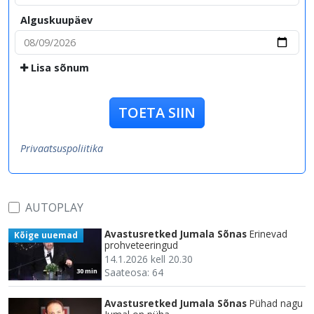
Alguskuupäev
Lisa sõnum
TOETA SIIN
Privaatsuspoliitika
AUTOPLAY
Avastusretked Jumala Sõnas
Erinevad
Kõige uuemad
prohveteeringud
14.1.2026 kell 20.30
Saateosa: 64
30 min
Avastusretked Jumala Sõnas
Pühad nagu