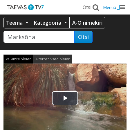
Menüü
Teema
Kategooria
A-Ö nimekiri
Otsi
Vaikimisi pleier
Alternatiivsed pleier
Esita
video