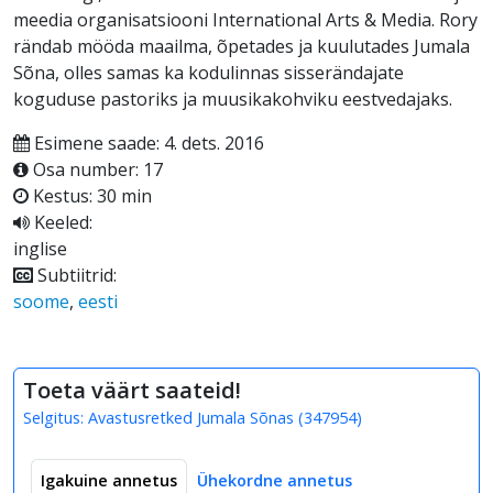
meedia organisatsiooni International Arts & Media. Rory
rändab mööda maailma, õpetades ja kuulutades Jumala
Sõna, olles samas ka kodulinnas sisserändajate
koguduse pastoriks ja muusikakohviku eestvedajaks.
Esimene saade: 4. dets. 2016
Osa number: 17
Kestus: 30 min
Keeled:
inglise
Subtiitrid:
soome
,
eesti
Toeta väärt saateid!
Selgitus:
Avastusretked Jumala Sõnas
(
347954
)
Igakuine annetus
Ühekordne annetus