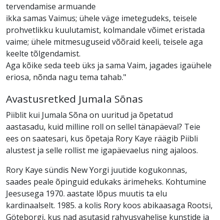
tervendamise armuande
ikka samas Vaimus; ühele väge imetegudeks, teisele
prohvetlikku kuulutamist, kolmandale võimet eristada
vaime; ühele mitmesuguseid võõraid keeli, teisele aga
keelte tõlgendamist.
Aga kõike seda teeb üks ja sama Vaim, jagades igaühele
eriosa, nõnda nagu tema tahab."
Avastusretked Jumala Sõnas
Piiblit kui Jumala Sõna on uuritud ja õpetatud
aastasadu, kuid milline roll on sellel tänapäeval? Teie
ees on saatesari, kus õpetaja Rory Kaye räägib Piibli
alustest ja selle rollist me igapäevaelus ning ajaloos.
Rory Kaye sündis New Yorgi juutide kogukonnas,
saades peale õpinguid edukaks ärimeheks. Kohtumine
Jeesusega 1970. aastate lõpus muutis ta elu
kardinaalselt. 1985. a kolis Rory koos abikaasaga Rootsi,
Göteborgi, kus nad asutasid rahvusvahelise kunstide ja