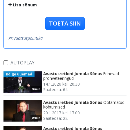
Lisa sõnum
TOETA SIIN
Privaatsuspoliitika
AUTOPLAY
Avastusretked Jumala Sõnas
Erinevad
Kõige uuemad
prohveteeringud
14.1.2026 kell 20.30
Saateosa: 64
30 min
Avastusretked Jumala Sõnas
Ootamatud
kohtumised
20.1.2017 kell 17.00
Saateosa: 22
30 min
Avastusretked Jumala Sõnas