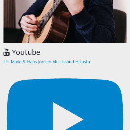
Youtube
Liis Marie & Hans Joosep Alt - Issand Halasta