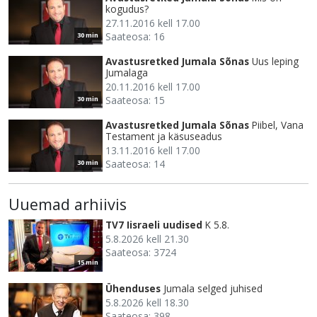
kogudus?
27.11.2016 kell 17.00
Saateosa: 16
30 min
Avastusretked Jumala Sõnas
Uus leping
Jumalaga
20.11.2016 kell 17.00
Saateosa: 15
30 min
Avastusretked Jumala Sõnas
Piibel, Vana
Testament ja käsuseadus
13.11.2016 kell 17.00
Saateosa: 14
30 min
Uuemad arhiivis
TV7 Iisraeli uudised
K 5.8.
5.8.2026 kell 21.30
Saateosa: 3724
15 min
Ühenduses
Jumala selged juhised
5.8.2026 kell 18.30
Saateosa: 398