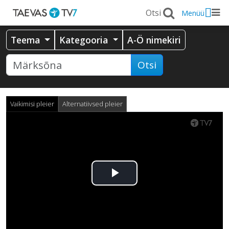
Menüü
Teema
Kategooria
A-Ö nimekiri
Otsi
Vaikimisi pleier
Alternatiivsed pleier
Esita
video