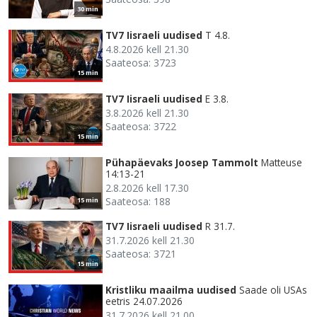
30 min
TV7 Iisraeli uudised
T 4.8.
4.8.2026 kell 21.30
Saateosa: 3723
15 min
TV7 Iisraeli uudised
E 3.8.
3.8.2026 kell 21.30
Saateosa: 3722
15 min
Pühapäevaks Joosep Tammolt
Matteuse
14:13-21
2.8.2026 kell 17.30
Saateosa: 188
15 min
TV7 Iisraeli uudised
R 31.7.
31.7.2026 kell 21.30
Saateosa: 3721
15 min
Kristliku maailma uudised
Saade oli USAs
eetris 24.07.2026
31.7.2026 kell 21.00