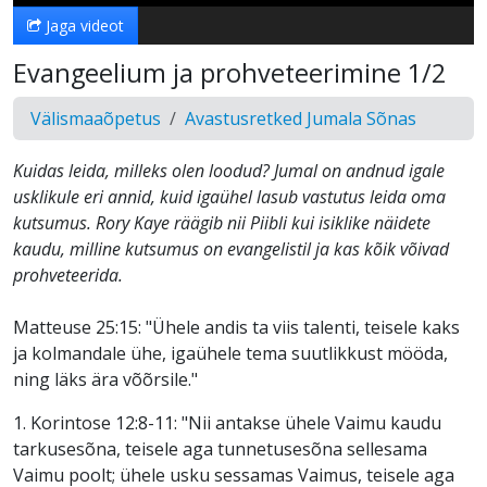
Jaga videot
Evangeelium ja prohveteerimine 1/2
Välismaaõpetus
Avastusretked Jumala Sõnas
Kuidas leida, milleks olen loodud? Jumal on andnud igale
usklikule eri annid, kuid igaühel lasub vastutus leida oma
kutsumus. Rory Kaye räägib nii Piibli kui isiklike näidete
kaudu, milline kutsumus on evangelistil ja kas kõik võivad
prohveteerida.
Matteuse 25:15: "Ühele andis ta viis talenti, teisele kaks
ja kolmandale ühe, igaühele tema suutlikkust mööda,
ning läks ära võõrsile."
1. Korintose 12:8-11: "Nii antakse ühele Vaimu kaudu
tarkusesõna, teisele aga tunnetusesõna sellesama
Vaimu poolt; ühele usku sessamas Vaimus, teisele aga