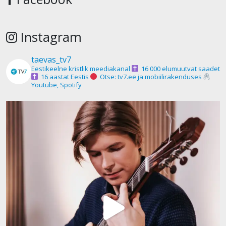
Instagram
taevas_tv7
Eestikeelne kristlik meediakanal
16 000 elumuutvat saadet
16 aastat Eestis
Otse: tv7.ee ja mobiilirakenduses
Youtube, Spotify