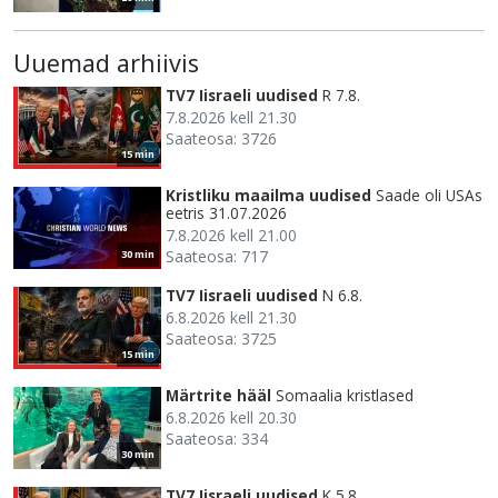
Uuemad arhiivis
TV7 Iisraeli uudised
R 7.8.
7.8.2026 kell 21.30
Saateosa: 3726
15 min
Kristliku maailma uudised
Saade oli USAs
eetris 31.07.2026
7.8.2026 kell 21.00
Saateosa: 717
30 min
TV7 Iisraeli uudised
N 6.8.
6.8.2026 kell 21.30
Saateosa: 3725
15 min
Märtrite hääl
Somaalia kristlased
6.8.2026 kell 20.30
Saateosa: 334
30 min
TV7 Iisraeli uudised
K 5.8.