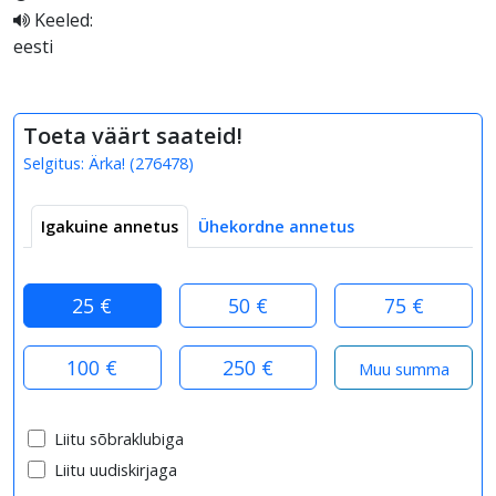
Keeled:
eesti
Toeta väärt saateid!
Selgitus:
Ärka!
(
276478
)
Igakuine annetus
Ühekordne annetus
25 €
50 €
75 €
100 €
250 €
Liitu sõbraklubiga
Liitu uudiskirjaga