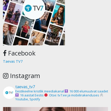
Facebook
Taevas TV7
Instagram
taevas_tv7
Eestikeelne kristlik meediakanal
16 000 elumuutvat saadet
16 aastat Eestis
Otse: tv7.ee ja mobiilirakenduses
Youtube, Spotify