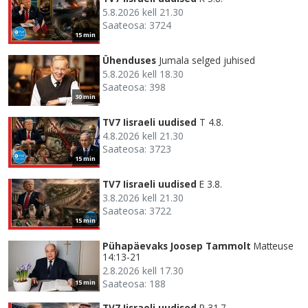
5.8.2026 kell 21.30
Saateosa: 3724
15 min
Ühenduses
Jumala selged juhised
5.8.2026 kell 18.30
Saateosa: 398
30 min
TV7 Iisraeli uudised
T 4.8.
4.8.2026 kell 21.30
Saateosa: 3723
15 min
TV7 Iisraeli uudised
E 3.8.
3.8.2026 kell 21.30
Saateosa: 3722
15 min
Pühapäevaks Joosep Tammolt
Matteuse
14:13-21
2.8.2026 kell 17.30
Saateosa: 188
15 min
TV7 Iisraeli uudised
R 31.7.