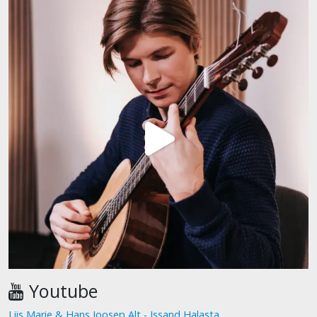
Youtube
Liis Marie & Hans Joosep Alt - Issand Halasta