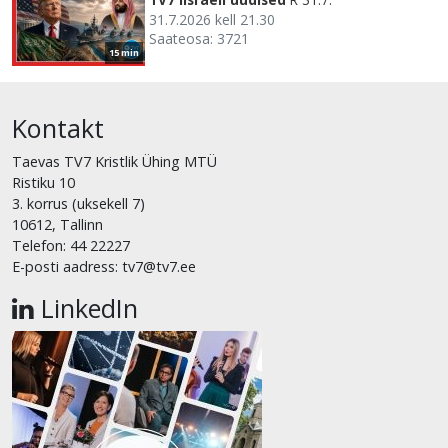
31.7.2026 kell 21.30
Saateosa: 3721
15 min
Kontakt
Taevas TV7 Kristlik Ühing MTÜ
Ristiku 10
3. korrus (uksekell 7)
10612, Tallinn
Telefon: 44 22227
E-posti aadress: tv7@tv7.ee
LinkedIn