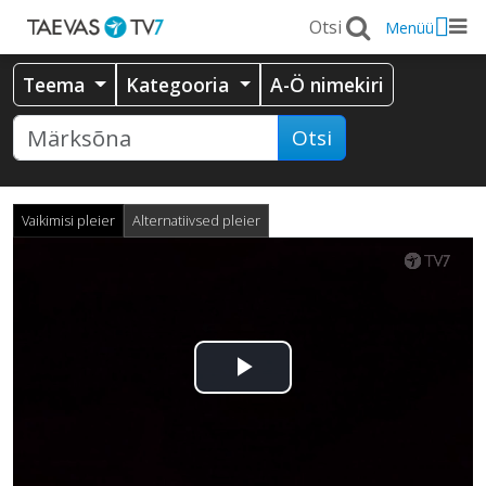
Menüü
Teema
Kategooria
A-Ö nimekiri
Otsi
Vaikimisi pleier
Alternatiivsed pleier
Esita
video