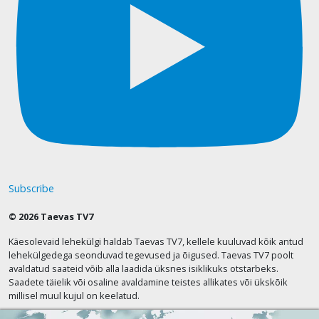
Subscribe
© 2026 Taevas TV7
Käesolevaid lehekülgi haldab Taevas TV7, kellele kuuluvad kõik antud
lehekülgedega seonduvad tegevused ja õigused. Taevas TV7 poolt
avaldatud saateid võib alla laadida üksnes isiklikuks otstarbeks.
Saadete täielik või osaline avaldamine teistes allikates või ükskõik
millisel muul kujul on keelatud.