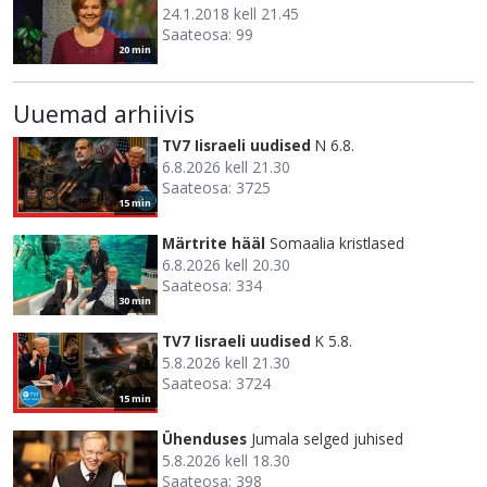
24.1.2018 kell 21.45
Saateosa: 99
20 min
Uuemad arhiivis
TV7 Iisraeli uudised
N 6.8.
6.8.2026 kell 21.30
Saateosa: 3725
15 min
Märtrite hääl
Somaalia kristlased
6.8.2026 kell 20.30
Saateosa: 334
30 min
TV7 Iisraeli uudised
K 5.8.
5.8.2026 kell 21.30
Saateosa: 3724
15 min
Ühenduses
Jumala selged juhised
5.8.2026 kell 18.30
Saateosa: 398