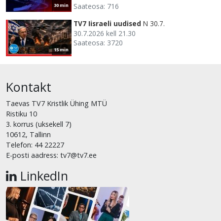
Saateosa: 716
30 min
TV7 Iisraeli uudised
N 30.7.
30.7.2026 kell 21.30
Saateosa: 3720
15 min
Kontakt
Taevas TV7 Kristlik Ühing MTÜ
Ristiku 10
3. korrus (uksekell 7)
10612, Tallinn
Telefon: 44 22227
E-posti aadress: tv7@tv7.ee
LinkedIn