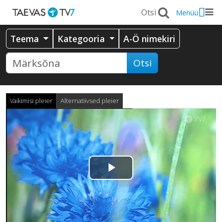
Menüü
Teema
Kategooria
A-Ö nimekiri
Otsi
Vaikimisi pleier
Alternatiivsed pleier
Esita
video