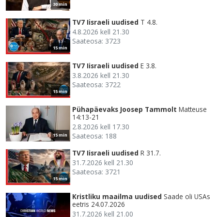
30 min
TV7 Iisraeli uudised
T 4.8.
4.8.2026 kell 21.30
Saateosa: 3723
15 min
TV7 Iisraeli uudised
E 3.8.
3.8.2026 kell 21.30
Saateosa: 3722
15 min
Pühapäevaks Joosep Tammolt
Matteuse
14:13-21
2.8.2026 kell 17.30
Saateosa: 188
15 min
TV7 Iisraeli uudised
R 31.7.
31.7.2026 kell 21.30
Saateosa: 3721
15 min
Kristliku maailma uudised
Saade oli USAs
eetris 24.07.2026
31.7.2026 kell 21.00