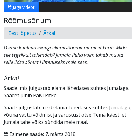
Jaga videot
Rõõmusõnum
Eesti õpetus
Ärka!
Oleme kuulnud evangeeliumisõnumit mitmeid kordi. Mida
see tegelikult tähendab? Jumala Püha vaim tahab muuta
selle iidse sõnumi ilmutuseks meie sees.
Ärka!
Saade, mis julgustab elama lähedases suhtes Jumalaga.
Saadet juhib Päivi Pitko.
Saade julgustab meid elama lähedases suhtes Jumalaga,
võtma vastu võidmist ja varustust otse Tema käest, et
Jumala tahe võiks sündida meie maal.
Esimene saade: 7. märts 2018