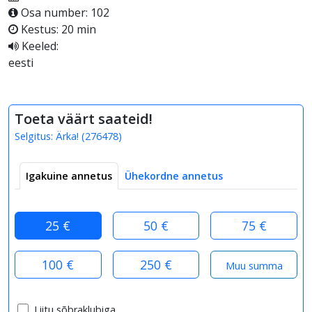
Osa number: 102
Kestus: 20 min
Keeled:
eesti
Toeta väärt saateid!
Selgitus:
Ärka!
(
276478
)
Igakuine annetus
Ühekordne annetus
25 €
50 €
75 €
100 €
250 €
Liitu sõbraklubiga