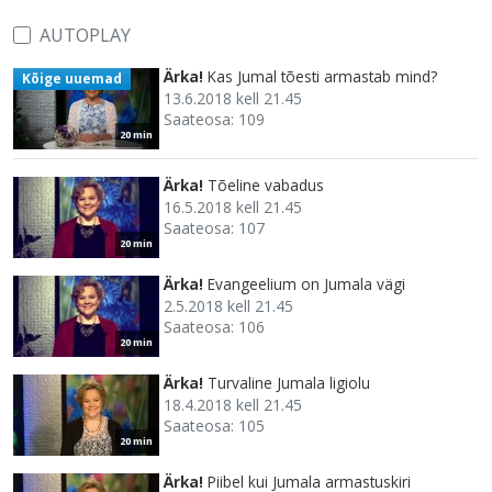
AUTOPLAY
Ärka!
Kas Jumal tõesti armastab mind?
Kõige uuemad
13.6.2018 kell 21.45
Saateosa: 109
20 min
Ärka!
Tõeline vabadus
16.5.2018 kell 21.45
Saateosa: 107
20 min
Ärka!
Evangeelium on Jumala vägi
2.5.2018 kell 21.45
Saateosa: 106
20 min
Ärka!
Turvaline Jumala ligiolu
18.4.2018 kell 21.45
Saateosa: 105
20 min
Ärka!
Piibel kui Jumala armastuskiri