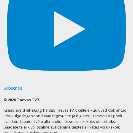
Subscribe
© 2026 Taevas TV7
Käesolevaid lehekülgi haldab Taevas TV7, kellele kuuluvad kõik antud
lehekülgedega seonduvad tegevused ja õigused. Taevas TV7 poolt
avaldatud saateid võib alla laadida üksnes isiklikuks otstarbeks.
Saadete täielik või osaline avaldamine teistes allikates või ükskõik
millisel muul kujul on keelatud.