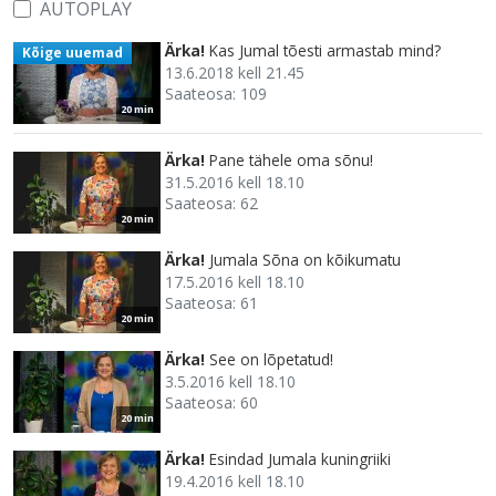
AUTOPLAY
Ärka!
Kas Jumal tõesti armastab mind?
Kõige uuemad
13.6.2018 kell 21.45
Saateosa: 109
20 min
Ärka!
Pane tähele oma sõnu!
31.5.2016 kell 18.10
Saateosa: 62
20 min
Ärka!
Jumala Sõna on kõikumatu
17.5.2016 kell 18.10
Saateosa: 61
20 min
Ärka!
See on lõpetatud!
3.5.2016 kell 18.10
Saateosa: 60
20 min
Ärka!
Esindad Jumala kuningriiki
19.4.2016 kell 18.10