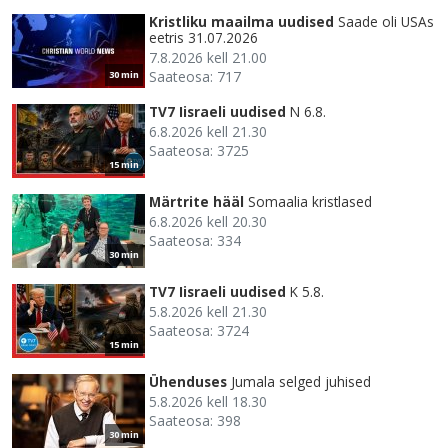
Kristliku maailma uudised
Saade oli USAs
eetris 31.07.2026
7.8.2026 kell 21.00
Saateosa: 717
30 min
TV7 Iisraeli uudised
N 6.8.
6.8.2026 kell 21.30
Saateosa: 3725
15 min
Märtrite hääl
Somaalia kristlased
6.8.2026 kell 20.30
Saateosa: 334
30 min
TV7 Iisraeli uudised
K 5.8.
5.8.2026 kell 21.30
Saateosa: 3724
15 min
Ühenduses
Jumala selged juhised
5.8.2026 kell 18.30
Saateosa: 398
30 min