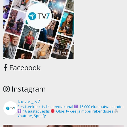
Facebook
Instagram
taevas_tv7
Eestikeelne kristlik meediakanal
16 000 elumuutvat saadet
16 aastat Eestis
Otse: tv7.ee ja mobiilirakenduses
Youtube, Spotify