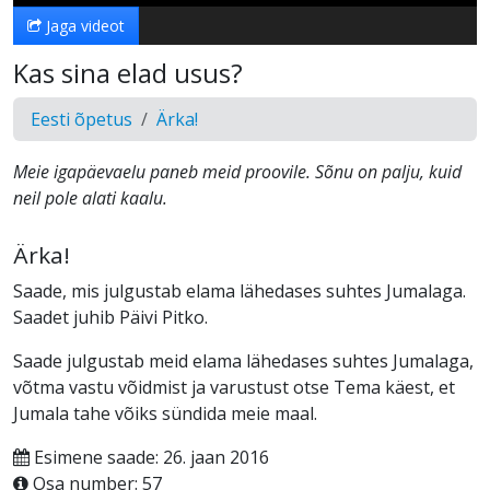
Jaga videot
Kas sina elad usus?
Eesti õpetus
Ärka!
Meie igapäevaelu paneb meid proovile. Sõnu on palju, kuid
neil pole alati kaalu.
Ärka!
Saade, mis julgustab elama lähedases suhtes Jumalaga.
Saadet juhib Päivi Pitko.
Saade julgustab meid elama lähedases suhtes Jumalaga,
võtma vastu võidmist ja varustust otse Tema käest, et
Jumala tahe võiks sündida meie maal.
Esimene saade: 26. jaan 2016
Osa number: 57