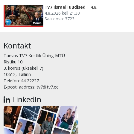
TV7 Iisraeli uudised
T 4.8.
4.8.2026 kell 21.30
Saateosa: 3723
15 min
Kontakt
Taevas TV7 Kristlik Ühing MTÜ
Ristiku 10
3. korrus (uksekell 7)
10612, Tallinn
Telefon: 44 22227
E-posti aadress: tv7@tv7.ee
LinkedIn