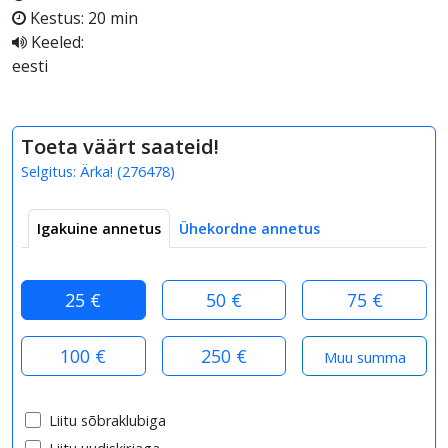
Kestus: 20 min
Keeled:
eesti
Toeta väärt saateid!
Selgitus:
Ärka!
(
276478
)
Igakuine annetus
Ühekordne annetus
25 €
50 €
75 €
100 €
250 €
Liitu sõbraklubiga