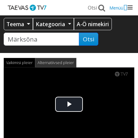
Menüü
Teema
Kategooria
A-Ö nimekiri
Otsi
Vaikimisi pleier
Alternatiivsed pleier
Esita
video