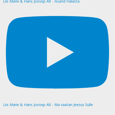
Liis Marie & Hans Joosep Alt - Issand Halasta
Liis Marie & Hans Joosep Alt - Ma vaatan Jeesus Sulle