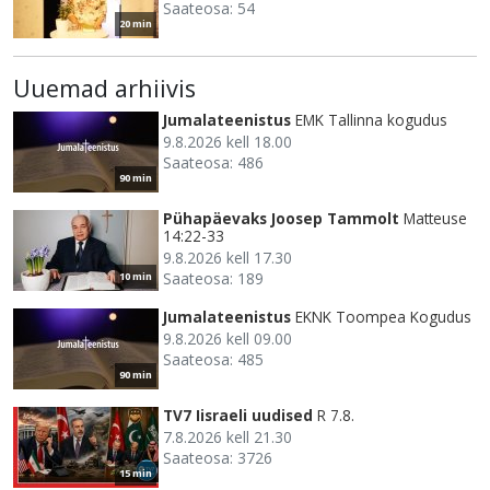
Saateosa: 54
20 min
Uuemad arhiivis
Jumalateenistus
EMK Tallinna kogudus
9.8.2026 kell 18.00
Saateosa: 486
90 min
Pühapäevaks Joosep Tammolt
Matteuse
14:22-33
9.8.2026 kell 17.30
Saateosa: 189
10 min
Jumalateenistus
EKNK Toompea Kogudus
9.8.2026 kell 09.00
Saateosa: 485
90 min
TV7 Iisraeli uudised
R 7.8.
7.8.2026 kell 21.30
Saateosa: 3726
15 min