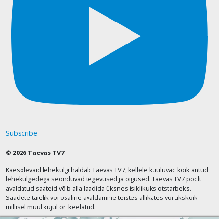
Subscribe
© 2026 Taevas TV7
Käesolevaid lehekülgi haldab Taevas TV7, kellele kuuluvad kõik antud
lehekülgedega seonduvad tegevused ja õigused. Taevas TV7 poolt
avaldatud saateid võib alla laadida üksnes isiklikuks otstarbeks.
Saadete täielik või osaline avaldamine teistes allikates või ükskõik
millisel muul kujul on keelatud.