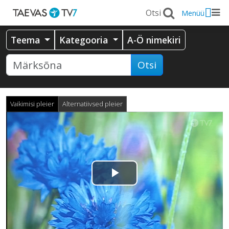
Menüü
Teema
Kategooria
A-Ö nimekiri
Otsi
Vaikimisi pleier
Alternatiivsed pleier
Esita
video