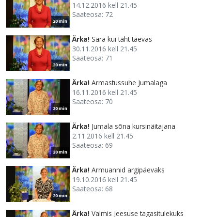
14.12.2016 kell 21.45
Saateosa: 72
20 min
Ärka!
Sära kui täht taevas
30.11.2016 kell 21.45
Saateosa: 71
20 min
Ärka!
Armastussuhe Jumalaga
16.11.2016 kell 21.45
Saateosa: 70
20 min
Ärka!
Jumala sõna kursinäitajana
2.11.2016 kell 21.45
Saateosa: 69
20 min
Ärka!
Armuannid argipäevaks
19.10.2016 kell 21.45
Saateosa: 68
20 min
Ärka!
Valmis Jeesuse tagasitulekuks