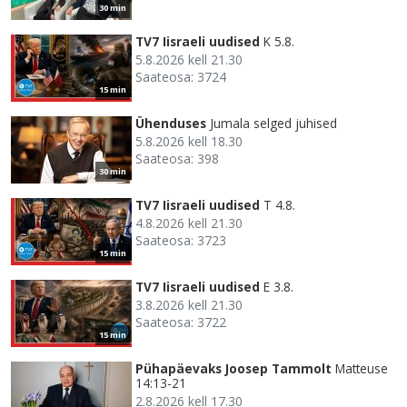
30 min
TV7 Iisraeli uudised
K 5.8.
5.8.2026 kell 21.30
Saateosa: 3724
15 min
Ühenduses
Jumala selged juhised
5.8.2026 kell 18.30
Saateosa: 398
30 min
TV7 Iisraeli uudised
T 4.8.
4.8.2026 kell 21.30
Saateosa: 3723
15 min
TV7 Iisraeli uudised
E 3.8.
3.8.2026 kell 21.30
Saateosa: 3722
15 min
Pühapäevaks Joosep Tammolt
Matteuse
14:13-21
2.8.2026 kell 17.30