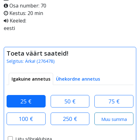
Osa number: 70
Kestus: 20 min
Keeled:
eesti
Toeta väärt saateid!
Selgitus:
Ärka!
(
276478
)
Igakuine annetus
Ühekordne annetus
25 €
50 €
75 €
100 €
250 €
Liitu sõbraklubiga