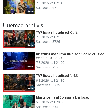
7.9.2016 kell 21.45
Saateosa: 67
20 min
Uuemad arhiivis
TV7 Iisraeli uudised
R 7.8.
7.8.2026 kell 21.30
Saateosa: 3726
15 min
Kristliku maailma uudised
Saade oli USAs
eetris 31.07.2026
7.8.2026 kell 21.00
Saateosa: 717
30 min
TV7 Iisraeli uudised
N 6.8.
6.8.2026 kell 21.30
Saateosa: 3725
15 min
Märtrite hääl
Somaalia kristlased
6.8.2026 kell 20.30
Saateosa: 334