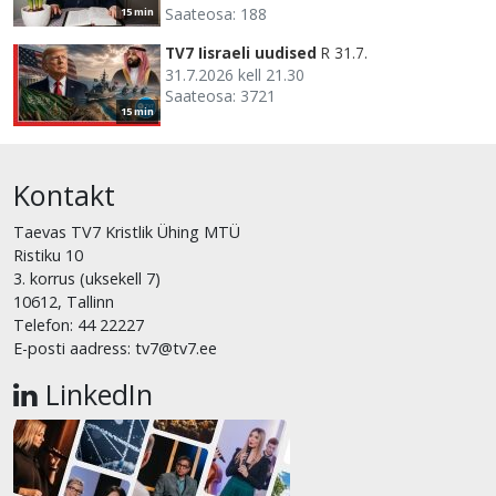
Saateosa: 188
15 min
TV7 Iisraeli uudised
R 31.7.
31.7.2026 kell 21.30
Saateosa: 3721
15 min
Kontakt
Taevas TV7 Kristlik Ühing MTÜ
Ristiku 10
3. korrus (uksekell 7)
10612, Tallinn
Telefon: 44 22227
E-posti aadress: tv7@tv7.ee
LinkedIn