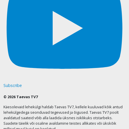
Subscribe
© 2026 Taevas TV7
Käesolevaid lehekülgi haldab Taevas TV7, kellele kuuluvad kõik antud
lehekülgedega seonduvad tegevused ja õigused. Taevas TV7 poolt
avaldatud saateid võib alla laadida üksnes isiklikuks otstarbeks.
Saadete täielik või osaline avaldamine teistes allikates või ükskõik
millisel muul kujul on keelatud.