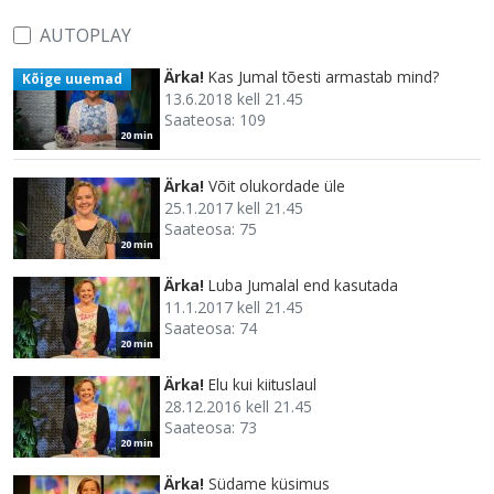
AUTOPLAY
Ärka!
Kas Jumal tõesti armastab mind?
Kõige uuemad
13.6.2018 kell 21.45
Saateosa: 109
20 min
Ärka!
Võit olukordade üle
25.1.2017 kell 21.45
Saateosa: 75
20 min
Ärka!
Luba Jumalal end kasutada
11.1.2017 kell 21.45
Saateosa: 74
20 min
Ärka!
Elu kui kiituslaul
28.12.2016 kell 21.45
Saateosa: 73
20 min
Ärka!
Südame küsimus