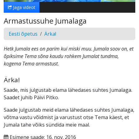
Jaga videot
Armastussuhe Jumalaga
Eesti õpetus
Ärka!
Hetk Jumala ees on parim kui miski muu. Jumala soov on, et
õpiksime Tema sõna kaudu rohkem Jumalat tundma,
kogema Tema armastust.
Ärka!
Saade, mis julgustab elama lähedases suhtes Jumalaga.
Saadet juhib Päivi Pitko.
Saade julgustab meid elama lähedases suhtes Jumalaga,
võtma vastu võidmist ja varustust otse Tema käest, et
Jumala tahe võiks sündida meie maal.
Esimene saade: 16. nov. 2016