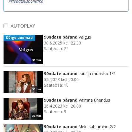
Privaatsuspoliitika
AUTOPLAY
90ndate pärand
Valgus
Kõige uuemad
30.5.2025 kell 22.30
Saateosa: 25
30 min
90ndate pärand
Laul ja muusika 1/2
3.5.2023 kell 20.00
Saateosa: 10
30 min
90ndate pärand
Vaimne ühendus
26.4.2023 kell 20.00
Saateosa: 9
30 min
90ndate pärand
Meie suhtumine 2/2