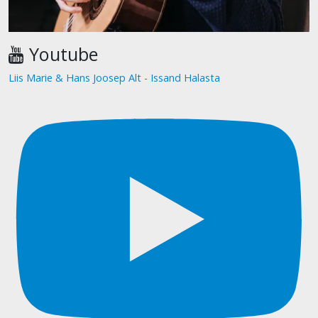
Youtube
Liis Marie & Hans Joosep Alt - Issand Halasta