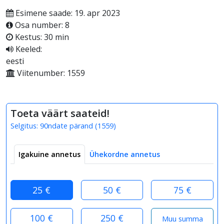
Esimene saade: 19. apr 2023
Osa number: 8
Kestus: 30 min
Keeled:
eesti
Viitenumber: 1559
Toeta väärt saateid!
Selgitus:
90ndate pärand
(
1559
)
Igakuine annetus
Ühekordne annetus
25 €
50 €
75 €
100 €
250 €