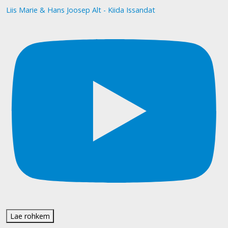
Liis Marie & Hans Joosep Alt - Kiida Issandat
Lae rohkem