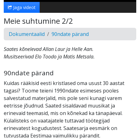
Jaga videot
Meie suhtumine 2/2
Dokumentaalid
90ndate pärand
Saates kõnelevad Allan Laur ja Helle Aan.
Musitseerivad Elo Toodo ja Matis Metsala.
90ndate pärand
Kuidas rääkisid eesti kristlased oma usust 30 aastat
tagasi? Toome teieni 1990ndate esimeses pooles
salvestatud materjalid, mis pole seni kunagi varem
eetrisse jõudnud. Saated sisaldavad muusikat ja
erinevaid teemasid, mis on kõnekad ka tänapäeval.
Külalisteks on vaatajatele tuttavad töötegijad
erinevatest kogudustest. Saatesarja eesmärk on
tutvustada Eestimaa vaimulikku pärandit.