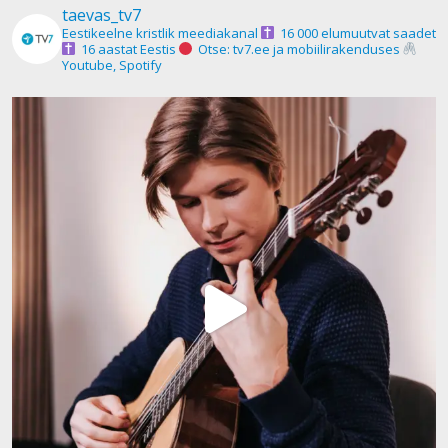
taevas_tv7
Eestikeelne kristlik meediakanal
16 000 elumuutvat saadet
16 aastat Eestis
Otse: tv7.ee ja mobiilirakenduses
Youtube, Spotify