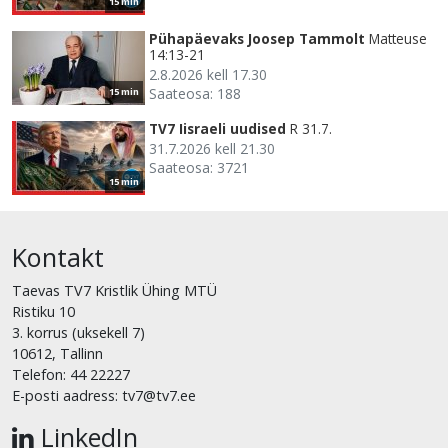
15 min
Pühapäevaks Joosep Tammolt
Matteuse
14:13-21
2.8.2026 kell 17.30
Saateosa: 188
15 min
TV7 Iisraeli uudised
R 31.7.
31.7.2026 kell 21.30
Saateosa: 3721
15 min
Kontakt
Taevas TV7 Kristlik Ühing MTÜ
Ristiku 10
3. korrus (uksekell 7)
10612, Tallinn
Telefon: 44 22227
E-posti aadress: tv7@tv7.ee
LinkedIn