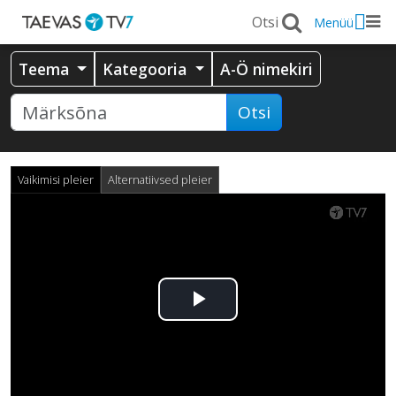
Menüü
Teema
Kategooria
A-Ö nimekiri
Otsi
Vaikimisi pleier
Alternatiivsed pleier
Esita
video