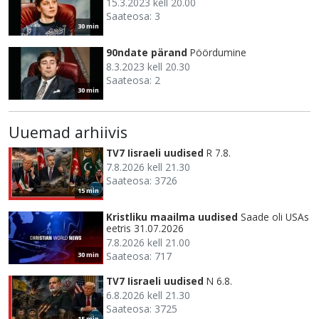
15.3.2023 kell 20.00
Saateosa: 3
30 min
90ndate pärand
Pöördumine
8.3.2023 kell 20.30
Saateosa: 2
30 min
Uuemad arhiivis
TV7 Iisraeli uudised
R 7.8.
7.8.2026 kell 21.30
Saateosa: 3726
15 min
Kristliku maailma uudised
Saade oli USAs
eetris 31.07.2026
7.8.2026 kell 21.00
Saateosa: 717
30 min
TV7 Iisraeli uudised
N 6.8.
6.8.2026 kell 21.30
Saateosa: 3725
15 min